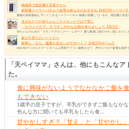
物価高で固定費を見直すなら
超軽量ソーラーパネルで節電＆創エネがおすすめ【HESTAソーラー
建物の資産価値も 守ってくれるソーラーパネル 物価が高騰している今、固定費の見直
生まれたての赤ちゃんこそスキンケアは丁寧に
「セラミドケア」
※
ですこやかなお肌を保ちましょう【花王】
赤ちゃんのための「スキンケアセミナー」レポート 夏も敏感に傾きやすい肌にセラミド
家が子育てのパートナー
家事も、心も、健康も住まいがサポート！【HESTAホーム】
HESTAデジタルスマートホームは専用アプリと連携させて、声やスマホで家電を操作
「天ペイママ」さんは、他にもこんなア
た。
食に興味がないようでなかなかご飯を
もできない
1歳半の息子ですが、卒乳ができずご飯もなか
色んな方に聞いても卒乳をしたら食...
甘やかしすぎ？「甘え」と「甘やかし