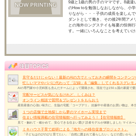
9歳と1歳の男の子のママです。8歳
のHow toを勉強しなおしながら、
りながら・・・子供の成長を楽しんで
ダントとして働き、その後2年間アメ
との海外ロングステイも毎夏の恒例行
す。一緒にいろんなことを考えていけ
見守るだけじゃない！最新のAIの力でとっておきの瞬間をコンテンツ
忙しいママやパパに代わって「記録」&「編集」してくれるスグレモ
AIの専門家や小児科医も含んだチームによって開発され、現在では150ヵ国の家庭で
宅配サービスが気になるけれど、しくみは？
オンライン相談で質問＆プレゼントをもらおう
産前産後の心強い味方に、生協の宅配「コープデリ」 妊娠中や産後のお買い物は、本
１つの店舗で土地探しから夢のマイホーム実現まで
住まい情報満載の住宅情報館へ行ってみよう！【住宅情報館】
見て・触れて・確かめて、安心できる住まい選び 読者モデルが体験しました マイホー
ミキハウス子育て総研による『地方への移住促進プロジェクト』
「子どもはのびのびと育てたい」「自然に囲まれて暮らしたい」などの思いから、