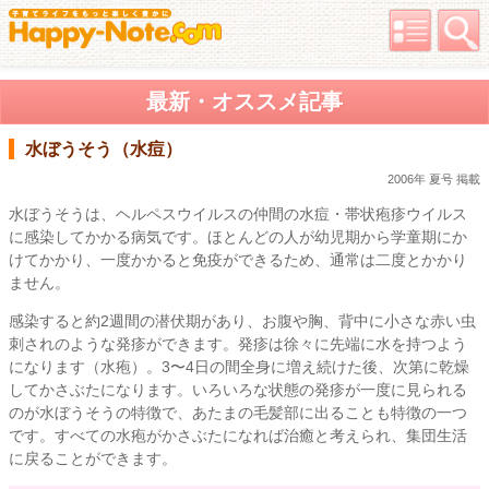
最新・オススメ記事
水ぼうそう（水痘）
2006年 夏号 掲載
水ぼうそうは、ヘルペスウイルスの仲間の水痘・帯状疱疹ウイルス
に感染してかかる病気です。ほとんどの人が幼児期から学童期にか
けてかかり、一度かかると免疫ができるため、通常は二度とかかり
ません。
感染すると約2週間の潜伏期があり、お腹や胸、背中に小さな赤い虫
刺されのような発疹ができます。発疹は徐々に先端に水を持つよう
になります（水疱）。3〜4日の間全身に増え続けた後、次第に乾燥
してかさぶたになります。いろいろな状態の発疹が一度に見られる
のが水ぼうそうの特徴で、あたまの毛髪部に出ることも特徴の一つ
です。すべての水疱がかさぶたになれば治癒と考えられ、集団生活
に戻ることができます。