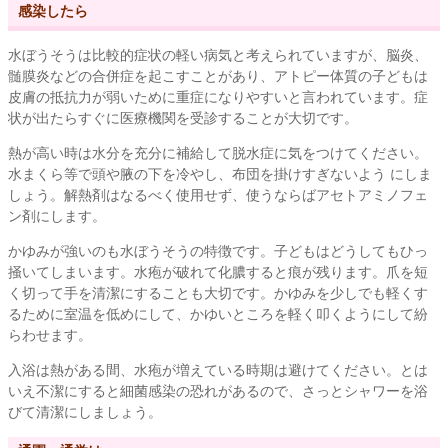
感染したら
水ぼうそうは比較的症状の軽い病気と考えられていますが、脳炎、
髄膜炎などの合併症を起こすことがあり、アトピー体質の子どもは
皮膚の抵抗力が弱いために重症になりやすいと言われています。症
状が出たらすぐに医療機関を受診することが大切です。
熱が高い時は水分を充分に補給して脱水症に気をつけてください。
水まくら等で頭や腋の下を冷やし、布団を掛けすぎないよう にしま
しょう。解熱剤はなるべく使用せず、使うならばアセトアミノフェ
ン剤にします。
かゆみが強いのも水ぼうそうの特徴です。子どもはどうしてもひっ
掻いてしまいます。水疱が破れて化膿すると痕が残ります。爪を短
く切って手を清潔にすることも大切です。かゆみを少しでも軽くす
るために室温を低めにして、かゆいところを軽く叩くようにして紛
らわせます。
入浴は熱がある間、水疱が増えている時期は避けてください。とは
いえ不潔にすると細菌感染の恐れがあるので、さっとシャワーを浴
びて清潔にしましょう。