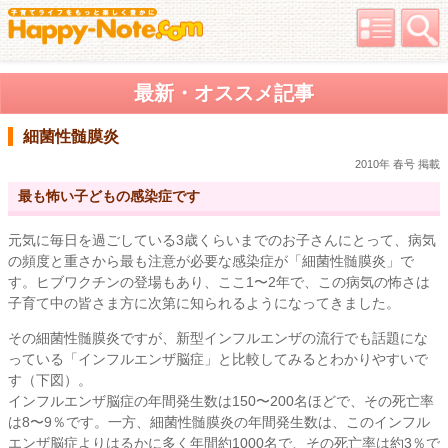
最新・オススメ記事
細菌性髄膜炎
2010年 春号 掲載
最も怖い子どもの感染症です
元気に毎日を過ごしている3歳くらいまでのお子さんにとって、病気
の頻度と重さから最も注意が必要な感染症が「細菌性髄膜炎」で
す。ヒブワクチンの登場もあり、ここ1〜2年で、この病気の怖さは
子育て中の皆さま方に次第に知られるようになってきました。
その細菌性髄膜炎ですが、新型インフルエンザの流行でも話題にな
っている「インフルエンザ脳症」と比較してみるとわかりやすいで
す（下図）。
インフルエンザ脳症の年間発生数は150〜200名ほどで、その死亡率
は8〜9％です。一方、細菌性髄膜炎の年間発生数は、このインフル
エンザ脳症よりはるかに多く年間約1000名で、その死亡率は約3％で