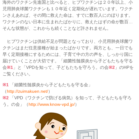
海外のワクチン先進国と比べると、ヒブワクチンは２０年以上、小
児用肺炎球菌ワクチンも１０年近く定期化が遅れています。ワクチ
ンさえあれば、その間に救えた命は、すでに数百人にのぼります。
ワクチンのない日本に生まれたばかりに、救えたはずの命が数百…
そんな状態が、これからも続くことなど許されません。
ヒブワクチンは供給不足が問題となっており、小児用肺炎球菌ワ
クチンはまだ任意接種が始まったばかりです。両方とも、一日でも
早く定期接種にするためには、子育て中の方の声を、しっかり国に
届けていくことが大切です。「細菌性髄膜炎から子どもたちを守る
会
※1
」と「VPDを知って、子どもたちを守ろう。の会
※2
」のHPを
ご覧ください。
※1
「細菌性髄膜炎から子どもたちを守る会」
（
http://zuimakuen.net/
）
※2
「VPD（ワクチンで防げる病気）を知って、子どもたちを守ろ
う。の会」（
http://www.know-vpd.jp/
）