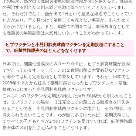
その結果、熱が出て髄膜炎治療の開始時期が3日を越えると、髄膜炎
の完治する割合が２割未満と急激に落ちていたことがわかりまし
た。それだけでなく、熱が出て1日という急激な経過で亡くなってい
た方があり、早く見つけて治療しても救えない事実が、あらためて
明らかになりました。また、病院での調査では、血液検査などして
も髄膜炎の早期診断は大変難しいということがわかっています。
ヒブワクチンと小児用肺炎球菌ワクチンを定期接種にすること
で、細菌性髄膜炎のほとんどをなくせます
日本では、細菌性髄膜炎の８０〜９０％は、ヒブと肺炎球菌が原因
でおこっています。そして、この２種類の菌に大変有効なワクチン
が海外では広く定期接種として普及しています。それが、日本でも
2008年１２月から任意で接種可能となったヒブワクチンと、最近、
接種がはじまった小児用肺炎球菌ワクチンです。
これら2つのワクチンを定期接種化した海外の経験から明らかなこと
は、ヒブワクチンの場合、ほぼ完全にその菌による髄膜炎を消失さ
せることができ、小児用肺炎球菌ワクチンの場合も、その7割以上が
抑えられるということです。わが国にあてはめれば、定期接種にし
てすべての子どもたちが2つのワクチンを受けていれば、細菌性髄膜
炎全体の８割を押さえ込めることになります。