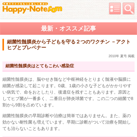
最新・オススメ記事
細菌性髄膜炎から子どもを守る２つのワクチン －アクト
ヒブとプレベナー
2010年 夏号 掲載
細菌性髄膜炎はとてもこわい感染症
細菌性髄膜炎は、脳やせき髄など中枢神経をとりまく髄液や脳膜に
細菌が感染して起こります。0歳、1歳の小さな子どもがかかりやす
い病気で、命をおとしたり、後遺症を残すこともあります。原因と
してヒブ菌が一番多く、二番目が肺炎球菌です。この二つの細菌で8
割から9割を占めています。
細菌性髄膜炎の早期診断や治療は簡単ではありません。また、薬の
効かない耐性菌も増えています。早期に診断がついて治療を開始し
ても治らないこともあります。