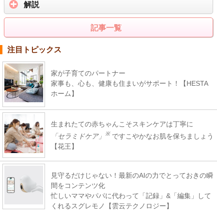
解説
記事一覧
注目トピックス
家が子育てのパートナー
家事も、心も、健康も住まいがサポート！【HESTA
ホーム】
生まれたての赤ちゃんこそスキンケアは丁寧に
※
「セラミドケア」
ですこやかなお肌を保ちましょう
【花王】
見守るだけじゃない！最新のAIの力でとっておきの瞬
間をコンテンツ化
忙しいママやパパに代わって「記録」&「編集」して
くれるスグレモノ【雲云テクノロジー】