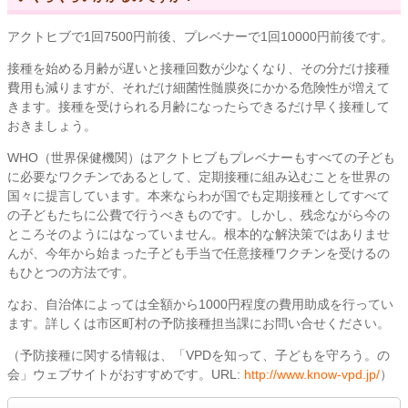
アクトヒブで1回7500円前後、プレベナーで1回10000円前後です。
接種を始める月齢が遅いと接種回数が少なくなり、その分だけ接種
費用も減りますが、それだけ細菌性髄膜炎にかかる危険性が増えて
きます。接種を受けられる月齢になったらできるだけ早く接種して
おきましょう。
WHO（世界保健機関）はアクトヒブもプレベナーもすべての子ども
に必要なワクチンであるとして、定期接種に組み込むことを世界の
国々に提言しています。本来ならわが国でも定期接種としてすべて
の子どもたちに公費で行うべきものです。しかし、残念ながら今の
ところそのようにはなっていません。根本的な解決策ではありませ
んが、今年から始まった子ども手当で任意接種ワクチンを受けるの
もひとつの方法です。
なお、自治体によっては全額から1000円程度の費用助成を行ってい
ます。詳しくは市区町村の予防接種担当課にお問い合せください。
（予防接種に関する情報は、「VPDを知って、子どもを守ろう。の
会」ウェブサイトがおすすめです。URL:
http://www.know-vpd.jp/
）