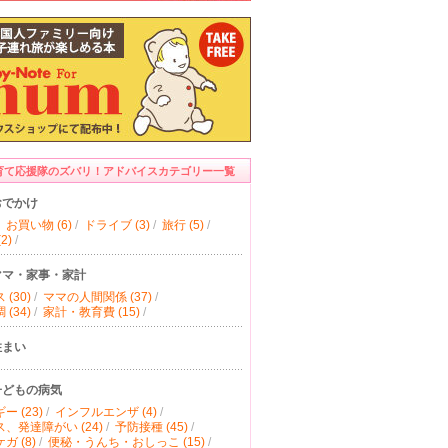
育て応援隊のズバリ！アドバイスカテゴリー一覧
おでかけ
お買い物 (6)
/
ドライブ (3)
/
旅行 (5)
/
2)
/
ママ・家事・家計
(30)
/
ママの人間関係 (37)
/
(34)
/
家計・教育費 (15)
/
住まい
子どもの病気
ー (23)
/
インフルエンザ (4)
/
、発達障がい (24)
/
予防接種 (45)
/
ガ (8)
/
便秘・うんち・おしっこ (15)
/