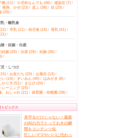
痢 (11)
/
小児科なんでも (46)
/
感染症 (7)
/
/
発熱、かぜ (23)
/
皮ふ (38)
/
目 (20)
/
(20)
/
授乳・離乳食
22)
/
卒乳 (11)
/
幼児食 (16)
/
母乳 (41)
/
21)
/
結婚・妊娠・出産
妊娠 (26)
/
出産 (29)
/
妊娠 (36)
/
)
/
育児・しつけ
15)
/
お友だち (20)
/
お風呂 (13)
/
い (14)
/
すいみん (40)
/
はみがき (8)
/
かり方 (51)
/
まなび (20)
/
レーニング (25)
/
、おしゃれ (21)
/
保育園・幼稚園 (39)
/
目トピックス
見守るだけじゃない！最新
のAIの力でとっておきの瞬
間をコンテンツ化
忙しいママやパパに代わっ