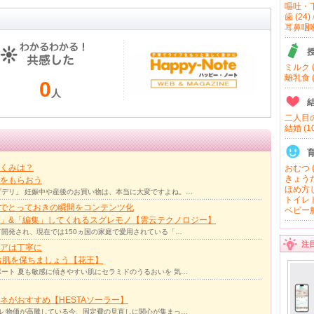
嘔吐・下
歯 (24)
耳鼻咽喉 
ミルク (
離乳食 (
0
人
二人目の
結婚 (10
くみは？
おむつ (
きょうだ
をもらおう
ほめ方し
デリ」 妊娠中や産後のお買い物は、本当に大変ですよね。…
トイレト
力でとっておきの瞬間をコンテンツ化
ベビー服
」&「編集」してくれるスグレモノ【雲云テクノロジー】
て開発され、現在では150ヵ国の家庭で愛用されている「…
注
アは丁寧に
お肌を保ちましょう【花王】
ート 夏も敏感に傾きやすい肌にセラミドのうるおいを 気…
ネがおすすめ【HESTAソーラー】
ル 物価が高騰している今、固定費の見直しに関心が集まっ…