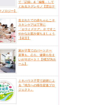
て「記録」&「編集」して
くれるスグレモノ【雲云テ
クノロジー】
生まれたての赤ちゃんこそ
スキンケアは丁寧に
「セラミドケア」
※
ですこ
やかなお肌を保ちましょう
【花王】
家が子育てのパートナー
家事も、心も、健康も住ま
いがサポート！【HESTAホ
ーム】
ミキハウス子育て総研によ
る『地方への移住促進プロ
ジェクト』