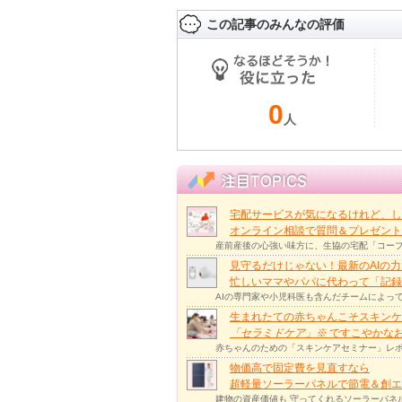
この記事のみんなの評価
0
人
宅配サービスが気になるけれど、し
オンライン相談で質問＆プレゼント
産前産後の心強い味方に、生協の宅配「コープ
見守るだけじゃない！最新のAIの
忙しいママやパパに代わって「記録
AIの専門家や小児科医も含んだチームによっ
生まれたての赤ちゃんこそスキンケ
「セラミドケア」
※
ですこやかな
赤ちゃんのための「スキンケアセミナー」レポ
物価高で固定費を見直すなら
超軽量ソーラーパネルで節電＆創エ
建物の資産価値も 守ってくれるソーラーパネ