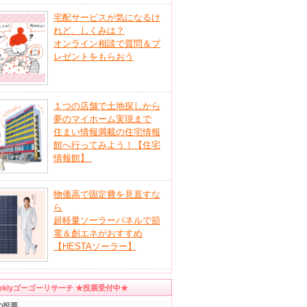
宅配サービスが気になるけ
れど、しくみは？
オンライン相談で質問＆プ
レゼントをもらおう
１つの店舗で土地探しから
夢のマイホーム実現まで
住まい情報満載の住宅情報
館へ行ってみよう！【住宅
情報館】
物価高で固定費を見直すな
ら
超軽量ソーラーパネルで節
電＆創エネがおすすめ
【HESTAソーラー】
eeklyゴーゴーリサーチ ★投票受付中★
の投票