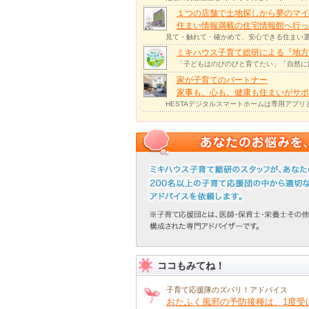
１つの店舗で土地探しから夢のマイ
住まい情報満載の住宅情報館へ行
見て・触れて・確かめて、安心できる住まい選
ミキハウス子育て総研による『地方
「子どもはのびのびと育てたい」「自然に
家が子育てのパートナー
家事も、心も、健康も住まいがサポー
HESTAデジタルスマートホームは専用アプ
ココもみてね！
子育て応援隊のズバリ！アドバイス
おたふく風邪の予防接種は、1度受