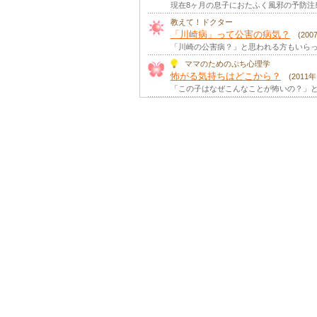
現在8ヶ月の息子におたふく風邪の予防注
教えて！ドクター
「川崎病」って公害の病気？
(20
「川崎の公害病？」と思われる方もいらっ
ママのためのぷち心理学
怖がる気持ちはどこから？
(2011
「この子はなぜこんなことが怖いの？」と