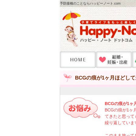
予防接種のことならハッピーノート.com
BCGの痕が1ヶ月ほどし
BCGの痕が1
BCGの痕が1
てきたと思って
繰り返していま
このまま放って