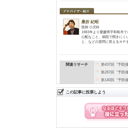
桑折 紀昭
医師 小児科
1983年より愛媛県宇和島市
心配なこと、病院で聞きにく
と、などの質問に答えるＨＰを
関連リサーチ
第437回 “予
第287回 “予
第140回 “予
この記事に投票しよう