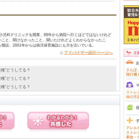
で小児科クリニックを開業、99年から病院ヘ行くほどではないけれど
いこと、聞けなかったこと、聞いたけれどよくわからなかったこ
開設、2001年からは病児保育施設にも力を注いでいる。
アドバイザー紹介ページへ
子
防接種”どうしてる？
さんぽ、
飛行機 (
防接種”どうしてる？
防接種”どうしてる？
ストレス 
体の不調 
アレルギ
ストレス
事故・ケ