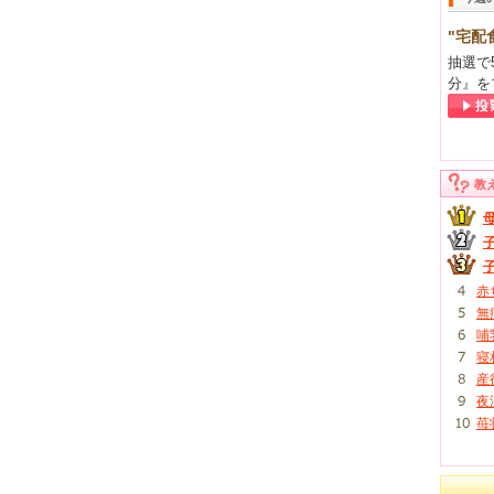
"宅配
抽選で
分』を
教
赤
無
哺
寝
産
夜
苺