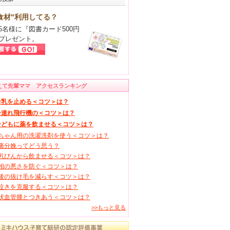
食材"利用してる？
5名様に『図書カード500円
プレゼント。
えて先輩ママ アクセスランキング
母乳を止める＜コツ＞は？
子連れ飛行機の＜コツ＞は？
子どもに薬を飲ませる＜コツ＞は？
ちゃん用の洗濯洗剤を使う＜コツ＞は？
痛分娩ってどう思う？
乳びんから飲ませる＜コツ＞は？
相の悪さを防ぐ＜コツ＞は？
後の抜け毛を減らす＜コツ＞は？
泣きを克服する＜コツ＞は？
状血管腫とつきあう＜コツ＞は？
>>もっと見る