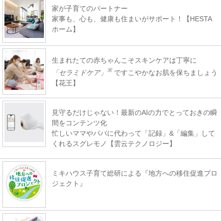
家が子育てのパートナー
家事も、心も、健康も住まいがサポート！【HESTA
ホーム】
生まれたての赤ちゃんこそスキンケアは丁寧に
※
「セラミドケア」
ですこやかなお肌を保ちましょう
【花王】
見守るだけじゃない！最新のAIの力でとっておきの瞬
間をコンテンツ化
忙しいママやパパに代わって「記録」&「編集」して
くれるスグレモノ【雲云テクノロジー】
ミキハウス子育て総研による『地方への移住促進プロ
ジェクト』