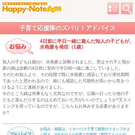
子育て応援隊のズバリ！アドバイス
4日前に半日一緒に遊んだ知人の子どもが、
水疱瘡を発症（1歳）
知人の子ども(1歳)が、水疱瘡と診断されました。実はその子と我が
家の娘は診断の4日前に室内で半日程一緒に過ごしていました。
そのため知人より、その段階で既に水疱瘡に感染しており潜伏期間
であったと思われるので、娘にも感染した可能性が高いから気をつ
けるようにと連絡がありました。
今のところ娘は何事もなく元気なのですが、公園へ行ったり他の子
どもと遊んだりするのは止めておいた方がいいのでしょうか?又スイ
ミングを習っているのですが、こちらもお休みする必要があります
か?
お悩み・相談は、ミキハウス子育て総研のスタッフがよ
く読み、200名以上の子育て応援団（専門アドバイザ