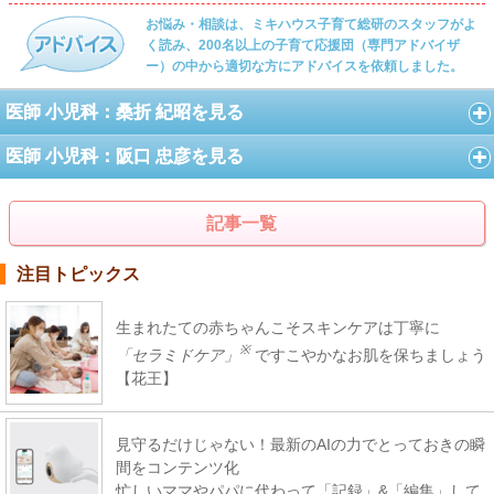
お悩み・相談は、ミキハウス子育て総研のスタッフがよ
く読み、200名以上の子育て応援団（専門アドバイザ
ー）の中から適切な方にアドバイスを依頼しました。
医師 小児科：桑折 紀昭を見る
医師 小児科：阪口 忠彦を見る
記事一覧
注目トピックス
生まれたての赤ちゃんこそスキンケアは丁寧に
※
「セラミドケア」
ですこやかなお肌を保ちましょう
【花王】
見守るだけじゃない！最新のAIの力でとっておきの瞬
間をコンテンツ化
忙しいママやパパに代わって「記録」&「編集」して