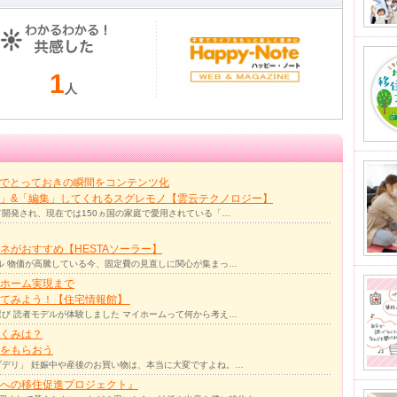
1
人
力でとっておきの瞬間をコンテンツ化
」&「編集」してくれるスグレモノ【雲云テクノロジー】
て開発され、現在では150ヵ国の家庭で愛用されている「…
ネがおすすめ【HESTAソーラー】
ル 物価が高騰している今、固定費の見直しに関心が集まっ…
ホーム実現まで
ってみよう！【住宅情報館】
び 読者モデルが体験しました マイホームって何から考え…
くみは？
をもらおう
デリ」 妊娠中や産後のお買い物は、本当に大変ですよね。…
への移住促進プロジェクト』