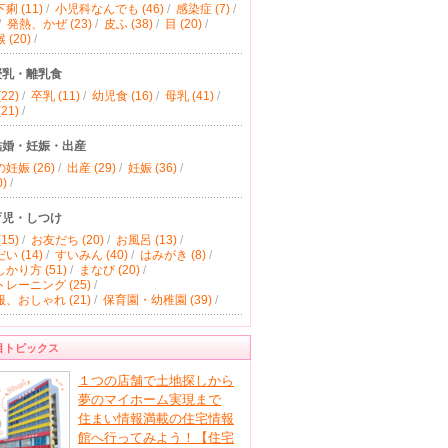
痢 (11)
/
小児科なんでも (46)
/
感染症 (7)
/
/
発熱、かぜ (23)
/
皮ふ (38)
/
目 (20)
/
(20)
/
授乳・離乳食
22)
/
卒乳 (11)
/
幼児食 (16)
/
母乳 (41)
/
21)
/
結婚・妊娠・出産
妊娠 (26)
/
出産 (29)
/
妊娠 (36)
/
)
/
育児・しつけ
15)
/
お友だち (20)
/
お風呂 (13)
/
い (14)
/
すいみん (40)
/
はみがき (8)
/
かり方 (51)
/
まなび (20)
/
レーニング (25)
/
、おしゃれ (21)
/
保育園・幼稚園 (39)
/
目トピックス
１つの店舗で土地探しから
夢のマイホーム実現まで
住まい情報満載の住宅情報
館へ行ってみよう！【住宅