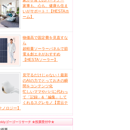
家が子育てのパートナー
家事も、心も、健康も住ま
いがサポート！【HESTAホ
ーム】
物価高で固定費を見直すな
ら
超軽量ソーラーパネルで節
電＆創エネがおすすめ
【HESTAソーラー】
見守るだけじゃない！最新
のAIの力でとっておきの瞬
間をコンテンツ化
忙しいママやパパに代わっ
て「記録」&「編集」して
くれるスグレモノ【雲云テ
クノロジー】
eeklyゴーゴーリサーチ ★投票受付中★
の投票