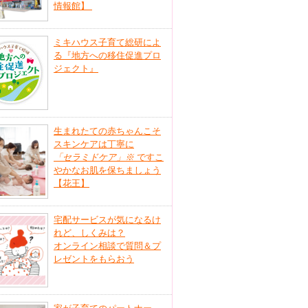
情報館】
ミキハウス子育て総研によ
る『地方への移住促進プロ
ジェクト』
生まれたての赤ちゃんこそ
スキンケアは丁寧に
「セラミドケア」
※
ですこ
やかなお肌を保ちましょう
【花王】
宅配サービスが気になるけ
れど、しくみは？
オンライン相談で質問＆プ
レゼントをもらおう