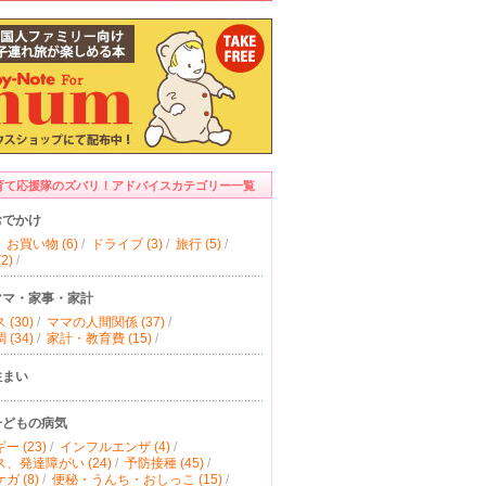
育て応援隊のズバリ！アドバイスカテゴリー一覧
おでかけ
お買い物 (6)
/
ドライブ (3)
/
旅行 (5)
/
2)
/
ママ・家事・家計
(30)
/
ママの人間関係 (37)
/
(34)
/
家計・教育費 (15)
/
住まい
子どもの病気
ー (23)
/
インフルエンザ (4)
/
、発達障がい (24)
/
予防接種 (45)
/
ガ (8)
/
便秘・うんち・おしっこ (15)
/