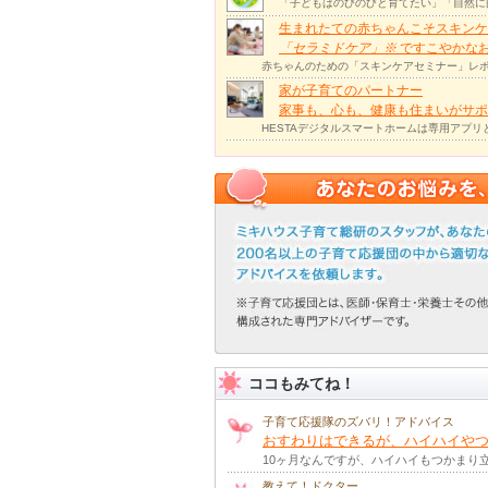
「子どもはのびのびと育てたい」「自然に
生まれたての赤ちゃんこそスキンケ
「セラミドケア」
※
ですこやかな
赤ちゃんのための「スキンケアセミナー」レポ
家が子育てのパートナー
家事も、心も、健康も住まいがサポー
HESTAデジタルスマートホームは専用アプ
ココもみてね！
子育て応援隊のズバリ！アドバイス
おすわりはできるが、ハイハイやつ
10ヶ月なんですが、ハイハイもつかまり
教えて！ドクター