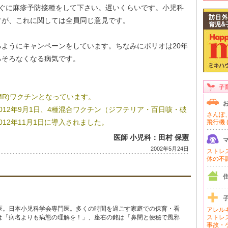
すぐに麻疹予防接種をして下さい。遅いくらいです。小児科
すが、これに関しては全員同じ意見です。
ようにキャンペーンをしています。ちなみにポリオは20年
ろそろなくなる病気です。
子
(MR)ワクチンとなっています。
012年9月1日、4種混合ワクチン（ジフテリア・百日咳・破
さんぽ、
12年11月1日に導入されました。
飛行機 (
医師 小児科：田村 保憲
2002年5月24日
ストレス 
体の不調 
医。日本小児科学会専門医。多くの時間を過ごす家庭での保育・看
アレルギ
は「病名よりも病態の理解を！」、座右の銘は「鼻閉と便秘で風邪
ストレス
事故・ケ