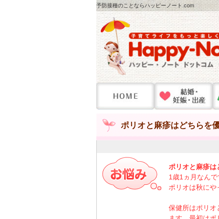
予防接種のことならハッピーノート.com
ポリオと麻疹はどちらを優
ポリオと麻疹は
1歳1ヵ月なん
ポリオは秋にや
保健所はポリオ
ます。最初はポ