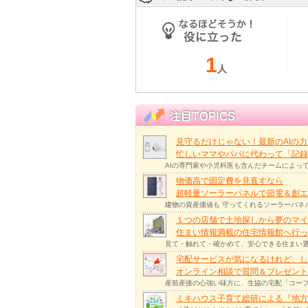
1
人
見守るだけじゃない！最新のAIの
忙しいママやパパに代わって「記録
AIの専門家や小児科医も含んだチームによっ
物価高で固定費を見直すなら
超軽量ソーラーパネルで節電＆創エ
建物の資産価値も 守ってくれるソーラーパネ
１つの店舗で土地探しから夢のマイ
住まい情報満載の住宅情報館へ行
見て・触れて・確かめて、安心できる住まい選
宅配サービスが気になるけれど、し
オンライン相談で質問＆プレゼント
産前産後の心強い味方に、生協の宅配「コープ
ミキハウス子育て総研による『地方