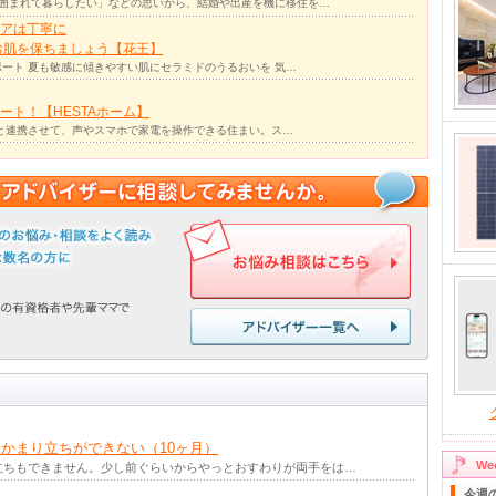
囲まれて暮らしたい」などの思いから、結婚や出産を機に移住を…
アは丁寧に
お肌を保ちましょう【花王】
ート 夏も敏感に傾きやすい肌にセラミドのうるおいを 気…
ト！【HESTAホーム】
リと連携させて、声やスマホで家電を操作できる住まい。ス…
かまり立ちができない（10ヶ月）
W
立ちもできません。少し前ぐらいからやっとおすわりが両手をは…
今週