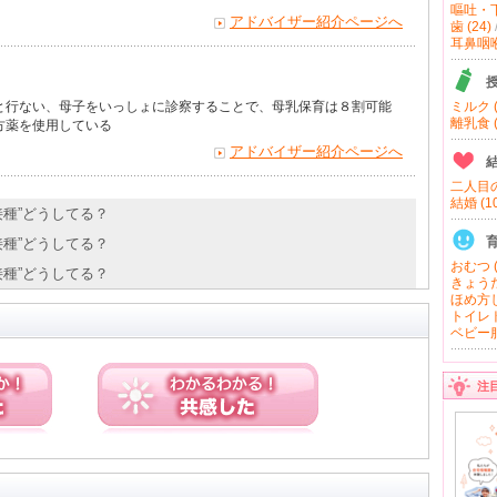
嘔吐・下
アドバイザー紹介ページへ
歯 (24)
耳鼻咽喉 
と行ない、母子をいっしょに診察することで、母乳保育は８割可能
ミルク (
離乳食 (
方薬を使用している
アドバイザー紹介ページへ
二人目の
結婚 (10
防接種”どうしてる？
防接種”どうしてる？
おむつ (
防接種”どうしてる？
きょうだ
ほめ方し
トイレト
ベビー服
注