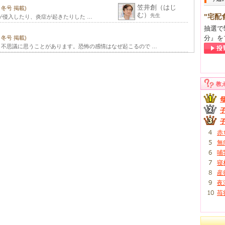
笠井創（はじ
年 冬号 掲載)
む）
先生
"宅配
が侵入したり、炎症が起きたりした …
抽選で
分』を
年 冬号 掲載)
不思議に思うことがあります。恐怖の感情はなぜ起こるので …
教
赤
無
哺
寝
産
夜
苺