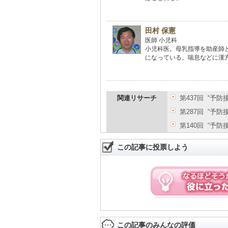
田村 保憲
医師 小児科
小児科医。母乳指導を助産師
になっている。喘息などに漢
関連リサーチ
第437回 “予
第287回 “予
第140回 “予
この記事に投票しよう
この記事のみんなの評価