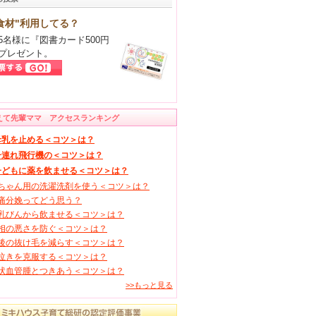
食材"利用してる？
5名様に『図書カード500円
プレゼント。
えて先輩ママ アクセスランキング
母乳を止める＜コツ＞は？
子連れ飛行機の＜コツ＞は？
子どもに薬を飲ませる＜コツ＞は？
ちゃん用の洗濯洗剤を使う＜コツ＞は？
痛分娩ってどう思う？
乳びんから飲ませる＜コツ＞は？
相の悪さを防ぐ＜コツ＞は？
後の抜け毛を減らす＜コツ＞は？
泣きを克服する＜コツ＞は？
状血管腫とつきあう＜コツ＞は？
>>もっと見る