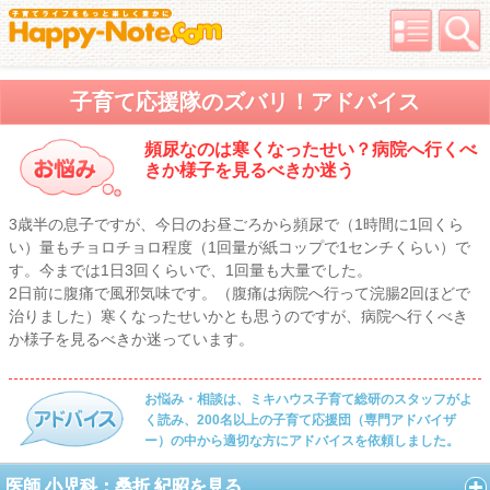
子育て応援隊のズバリ！アドバイス
頻尿なのは寒くなったせい？病院へ行くべ
きか様子を見るべきか迷う
3歳半の息子ですが、今日のお昼ごろから頻尿で（1時間に1回くら
い）量もチョロチョロ程度（1回量が紙コップで1センチくらい）で
す。今までは1日3回くらいで、1回量も大量でした。
2日前に腹痛で風邪気味です。（腹痛は病院へ行って浣腸2回ほどで
治りました）寒くなったせいかとも思うのですが、病院へ行くべき
か様子を見るべきか迷っています。
お悩み・相談は、ミキハウス子育て総研のスタッフがよ
く読み、200名以上の子育て応援団（専門アドバイザ
ー）の中から適切な方にアドバイスを依頼しました。
医師 小児科：桑折 紀昭を見る