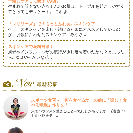
一緒にケアして親子で美肌！
生まれて間もない赤ちゃんのお肌は、トラブルを起こしやすく
てとってもデリケート。 これま…
「マザリーズ」で！もっとふれあいスキンケア
ベビースキンケアを楽しく続けるためにオススメしているの
が、お歌に合わせたスキンケア。みなさ…
スキンケアで花粉対策！
風邪やインフルエンザの流行が少し落ち着いたかな？と思った
ら…次はやっかいな花…
愛情ホルモンで、こころもお肌もうるおい満タン！
「親子にとってスキンシップはとっても大切！」 なんとなく
当たり前のように定着しています…
タッチで育てる強い肌
「タッチケア」という言葉があるように、ママと赤ちゃんのふ
スポーツ食育～「何を食べるか」の前に「楽しく食
れあいは、 …
べる環境」作りを！
栄養バランスを整えることを気にしがちですが、栄養素より
冬のＵＶケア
も食べ物を受け…
お肌を守るために大切な３つのポイントは、「洗浄」「保湿」
「ＵＶケア」。でも……