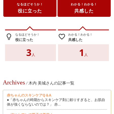
なるほどそうか！
わかる！わかる！
役に立った
共感した
なるほどそうか！
わかる！わかる！
lightbulb_outline
favorite_border
役に立った
共感した
3
1
人
人
Archives
/
木内 美城さんの記事一覧
赤ちゃんのスキンケアQ＆A
●「赤ちゃんの時期からスキンケア剤に頼りすぎると、お肌自
体が強くならないのでは？」 赤…