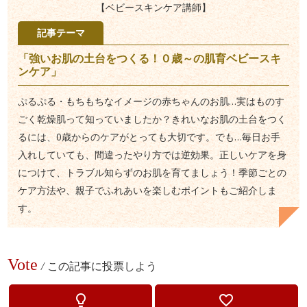
【ベビースキンケア講師】
記事テーマ
「強いお肌の土台をつくる！０歳～の肌育ベビースキ
ンケア」
ぷるぷる・もちもちなイメージの赤ちゃんのお肌…実はものす
ごく乾燥肌って知っていましたか？きれいなお肌の土台をつく
るには、0歳からのケアがとっても大切です。でも…毎日お手
入れしていても、間違ったやり方では逆効果。正しいケアを身
につけて、トラブル知らずのお肌を育てましょう！季節ごとの
ケア方法や、親子でふれあいを楽しむポイントもご紹介しま
す。
Vote
/
この記事に投票しよう
lightbulb_outline
favorite_border