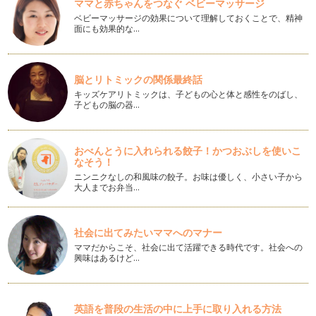
ママと赤ちゃんをつなぐ ベビーマッサージ
冬の肌トラブル ～しもやけ～
ベビーマッサージの効果について理解しておくことで、精神
まもなく本格的な冬！ ママも手足の冷えが気になる季節です
面にも効果的な…
よね。 皆さん、「冷え」も肌荒…
「寒そう？」「着せすぎ？」赤ちゃんの服選び
すっかり風が冷たくなってきましたね。 この時期、お肌につ
脳とリトミックの関係最終話
いて気になることと言えば「…
キッズケアリトミックは、子どもの心と体と感性をのばし、
子どもの脳の器…
皮脂ってなあに？
３回目の記事「赤ちゃんのお肌にやさしいお風呂タイム」で、
「適度な皮脂はお肌の潤いを守ってく…
おべんとうに入れられる餃子！かつおぶしを使いこ
なそう！
からだのリズムとかゆみの関係
ニンニクなしの和風味の餃子。お味は優しく、小さい子から
前回に引き続き、お肌の天敵「かゆみ」に関するお話です。
大人までお弁当…
虫刺されや湿疹ができてい…
赤ちゃん肌の乾燥とかゆみ
社会に出てみたいママへのマナー
いよいよ本格的な乾燥の季節。夏でも乾燥しがちな赤ちゃんの
ママだからこそ、社会に出て活躍できる時代です。社会への
お肌は、これから特に徹底したスキン…
興味はあるけど…
秋に備えてダメージをリセット！
トラブルだらけの夏ももうすぐ終了！ みなさんしっかりケア
英語を普段の生活の中に上手に取り入れる方法
できましたか？ 暑さや日差しも…