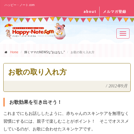
ハッピー・ノート.com
about
メルマガ登録
Toggl
navig
Home
輝くママのNEWSな“おはなし”
お歌の取り入れ方
お歌の取り入れ方
/
2012年9月
お歌効果を引き出そう！
これまでにもお話ししたように、赤ちゃんのスキンケアを無理なく
習慣にするには、親子で楽しむことがポイント！ そこでオススメ
しているのが、お歌に合わせたスキンケアです。