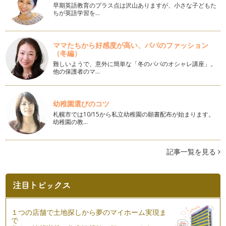
早期英語教育のプラス点は沢山ありますが、小さな子どもた
ちが英語学習を…
お歌の取り入れ方
これまでにもお話ししたように、赤ちゃんのスキンケアを無理
なく習慣にするには、親子で楽しむこ…
ママたちから好感度が高い、パパのファッション
（冬編）
赤ちゃんとの受診のポイント
日焼け・あせも・虫さされなど、夏は肌トラブルが増える季
難しいようで、意外に簡単な「冬のパパのオシャレ講座」。
他の保護者のマ…
節。赤ちゃんが生まれて、初めて皮膚科…
ベビースキンケアで、心も体もリラックス
毎日のスキンケア習慣は、ケアそのものの効果以外にもとって
幼稚園選びのコツ
も大切な役割があります。 …
札幌市では10/15から私立幼稚園の願書配布が始まります。
幼稚園の教…
夏の保湿ケア
じめじめ・ベタベタ、湿気や汗が気になるこの季節。今までし
っかりケアしていたのに、「汗をかく…
記事一覧を見る
夏の肌トラブル② ～虫さされ～
前回の「あせも」と同じく、この時期に気をつけたい、かゆみ
を伴う肌トラブルのひとつが「虫ささ…
夏の肌トラブル① ～あせも～
１つの店舗で土地探しから夢のマイホーム実現ま
もうすぐ本格的な夏！ 水遊びやレジャーなど楽しみいっぱい
で