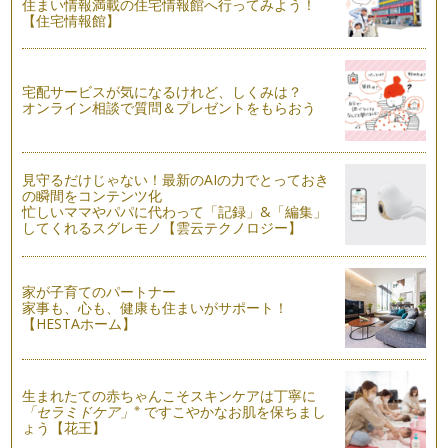
の季節ですが、紫外線や汗の刺激・エ…
住まい情報満載の住宅情報館へ行ってみよう！
【住宅情報館】
赤ちゃんのUVケア
「洗浄」「保湿」と並んで、スキンケアの3本柱のひとつでも
ある「UVケア」。皆さんは、もう始…
宅配サービスが気になるけれど、しくみは？
オンライン相談で質問＆プレゼントをもらおう
心を育む！ふれあいベビースキンケア
手をつないだり、頭をなでられたり、体の一部がふれているこ
とで「安心する」「近くに感じる」「…
見守るだけじゃない！最新のAIの力でとっておき
の瞬間をコンテンツ化
赤ちゃんのお肌にやさしいお風呂タイム
忙しいママやパパに代わって「記録」&「編集」
前回は保湿についてのお話でしたが、「潤い」と同じくらい大
してくれるスグレモノ【雲云テクノロジー】
切なのが「清潔」。せっかく保湿ケア…
やってみよう！赤ちゃんの基本の保湿ケア
家が子育てのパートナー
乾燥は様々なトラブルの元！湿疹・おむつかぶれ・あせもの原
家事も、心も、健康も住まいがサポート！
因にも、乾燥が関わっていることをご…
【HESTAホーム】
ベビースキンケアって？？
「赤ちゃん肌」って聞いて、どんなお肌を想像しますか？ 美
肌の代名詞ともなっている「赤ち…
生まれたての赤ちゃんこそスキンケアは丁寧に
※
「セラミドケア」
ですこやかなお肌を保ちまし
ょう【花王】