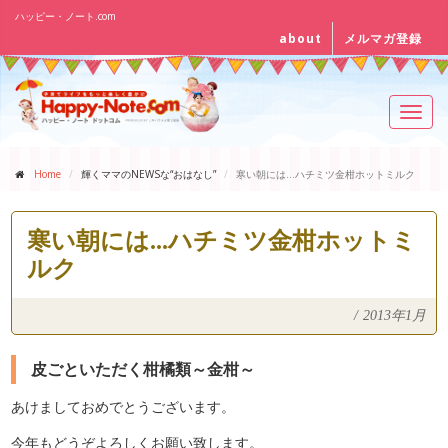
ハッピー・ノート.com
about
メルマガ登録
Toggl
navig
Home
輝くママのNEWSな“おはなし”
寒い朝には...ハチミツ金柑ホットミルク
寒い朝には...ハチミツ金柑ホットミ
ルク
/
2013年1月
皮ごといただく柑橘類～金柑～
あけましておめでとうございます。
今年もどうぞよろしくお願い致します。