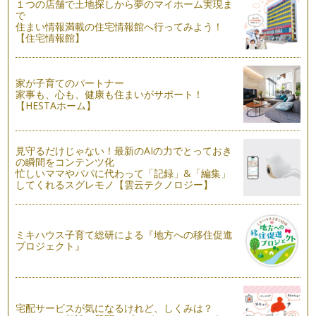
栄養成分が多いことで今注目されているトマトですが、うま味
１つの店舗で土地探しから夢のマイホーム実現ま
成分もたっぷり含まれています。 …
で
住まい情報満載の住宅情報館へ行ってみよう！
【住宅情報館】
気分すっきり♪レタスとパイナップルの豆乳スムージー
GWも終わり、ようやく通常の生活が戻ってきました。 今年は
春が短かったように思いま…
家が子育てのパートナー
家事も、心も、健康も住まいがサポート！
紫外線ケアに！トマトグレープフルーツジュース
【HESTAホーム】
5月に入り暖かな陽気になり、お子さんと外で過ごす機会も増
えてきたことと思います。 …
見守るだけじゃない！最新のAIの力でとっておき
新生活の始まりに！栄養満点アボカドマンゴーミルク
の瞬間をコンテンツ化
いつもよりも寒かった印象のある今年の春ですが、気温も上が
忙しいママやパパに代わって「記録」&「編集」
りだいぶ春めいてきましたね！ …
してくれるスグレモノ【雲云テクノロジー】
四季の朝ジュース！子育て家族の"ちゃんと朝ごはん"
朝ごはん。 もちろん『一汁三菜』に倣ってしっかりとバラン
スよくいただきたいものです…
ミキハウス子育て総研による『地方への移住促進
プロジェクト』
宅配サービスが気になるけれど、しくみは？