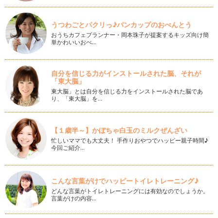
新顔野菜を楽しむ！～ヤーコンヨーグルトジュース～
見た目はちょっと色の悪い、土のついた『さつまいも』！？
うつわごとパクリっ♪パンカップのおべんとう
これが『ヤーコン』です。 …
おうちカフェプランナー・岡本珠子が提案するキッズ向け簡
単かわいいおべ…
秋を楽しもう！②～柿みかんジュース～
柿が美味しい季節です。 夏の終わりに緑色だった柿がオレン
ジ色に色づくのを…
自分を信じる力がインストールされた脳、それが
「東大脳」
季節の変わり目に...かぼちゃソイミルク
東大脳」とは自分を信じる力をインストールされた脳であ
つい最近まで暑かった事を忘れるくらい、急に朝晩冷え込むよ
り、「東大脳」を…
うになりました。 秋は子ど…
秋を楽しもう！無花果キャロットジュース
【１歳半～】かぼちゃ白玉のミルクぜんざい
果物によっては1年中手に入るものもあれば、季節限定でしか
忙しいママでも大丈夫！ 手作りおやつでハッピー親子時間♪
手に入らないのものあります。 …
今回ご紹介…
暑さからの疲労回復に...ナシとキュウリのジュース
『ナシ』と一言で言っても、実は三種類に分けられます。 水
こんな言葉がけでハッピートイレトレーニング♪
分がたっぷりな『日本ナシ』…
どんな言葉がトイレトレーニングには有効なのでしょうか。
言葉がけの内容…
残暑に負けない！ ピーチトマトミルク
『桃』が最盛期を迎えています。 たっぷりの果汁に爽やかな