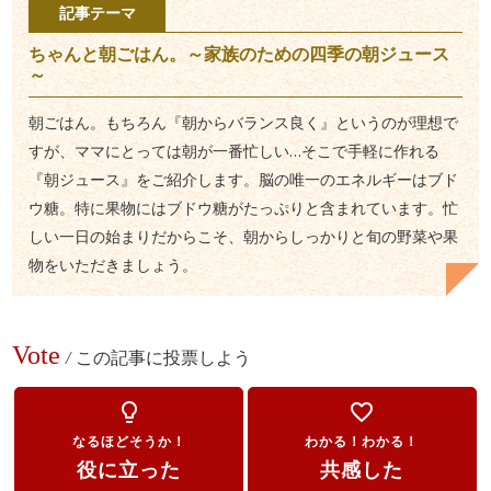
記事テーマ
ちゃんと朝ごはん。～家族のための四季の朝ジュース
～
朝ごはん。もちろん『朝からバランス良く』というのが理想で
すが、ママにとっては朝が一番忙しい…そこで手軽に作れる
『朝ジュース』をご紹介します。脳の唯一のエネルギーはブド
ウ糖。特に果物にはブドウ糖がたっぷりと含まれています。忙
しい一日の始まりだからこそ、朝からしっかりと旬の野菜や果
物をいただきましょう。
Vote
/
この記事に投票しよう
lightbulb_outline
favorite_border
なるほどそうか！
わかる！わかる！
役に立った
共感した