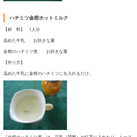
ハチミツ金柑ホットミルク
【材 料】 1人分
温めた牛乳 お好きな量
金柑のハチミツ煮 お好きな量
【作り方】
温めた牛乳に金柑のハチミツにを入れるだけ。
『金柑のハチミツ煮』は、豆乳（調整）や紅茶に入れたり、トース