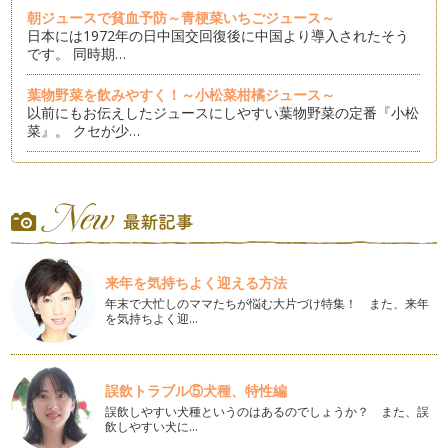
朝ジュースで貧血予防～青梗菜いちごジュース～
日本には1972年の日中国交回復後に中国より導入されたそう
です。 同時期…
葉物野菜を飲みやすく！～小松菜柑橘ジュース～
以前にもお伝えしたジュースにしやすい葉物野菜の定番『小松
菜』。 クセが少…
乾燥する季節に！～ストロベリートマトジュース～
存在感のあるつややかな赤。 いちごを添えるだけで、いつも
のおやつもワンラ…
寒い朝には...ハチミツ金柑ホットミルク
あけましておめでとうございます。 今年もどうぞよろしくお
来年を気持ちよく迎える方法
願い致します。 &…
年末で大忙しのママたちが悩む大片づけ特集！ また、来年
を気持ちよく迎…
無駄なく使おう！～丸ごと『かぶ』とリンゴのジュース～
透き通るような真っ白い肌。そして青々とした葉。 野菜はカ
ロテンの含有量に…
誤飲トラブル⑤犬種、特性編
寒さに負けない！～小松菜とキウイのグリーンスムージー～
誤飲しやすい犬種というのはあるのでしょうか？ また、誤
小松菜は、葉物類の中では比較的クセがなく扱いやすい野菜で
飲しやすい犬に…
す。 アクが少ないのでジュ…