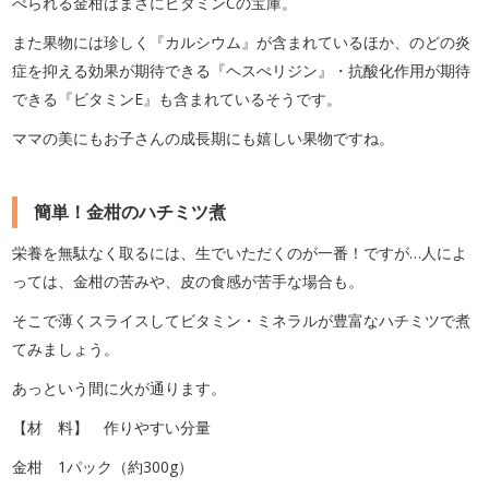
べられる金柑はまさにビタミンCの宝庫。
また果物には珍しく『カルシウム』が含まれているほか、のどの炎
症を抑える効果が期待できる『ヘスぺリジン』・抗酸化作用が期待
できる『ビタミンE』も含まれているそうです。
ママの美にもお子さんの成長期にも嬉しい果物ですね。
簡単！金柑のハチミツ煮
栄養を無駄なく取るには、生でいただくのが一番！ですが…人によ
っては、金柑の苦みや、皮の食感が苦手な場合も。
そこで薄くスライスしてビタミン・ミネラルが豊富なハチミツで煮
てみましょう。
あっという間に火が通ります。
【材 料】 作りやすい分量
金柑 1パック（約300g）