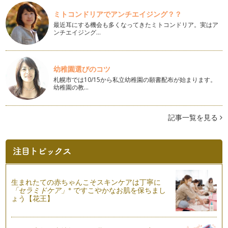
甘さ。 …
ミトコンドリアでアンチエイジング？？
食欲のない朝に...メイヤーレモンバナナジュース
最近耳にする機会も多くなってきたミトコンドリア。実はア
『ビタミンC』の含有量を説明したい時に、必ずと言っていい
ンチエイジング…
ほど表現される『レモン○個分』。 …
夏風邪予防に！すももキャロットジュース
幼稚園選びのコツ
毎日、猛暑が続いています。 外はうだるような暑さだけど、
札幌市では10/15から私立幼稚園の願書配布が始まります。
建物の中は寒いくらいで、そ…
幼稚園の教…
夏バテ予防に！スイカトマトスムージー
真夏の太陽の光にも負けない真っ赤な果肉のスイカ。 見てい
記事一覧を見る
るだけで元気をもらえそうで…
暑い季節にさっぱりと！ゴールドキウイと青紫蘇ジュース
『ゴールドキウイ』は前回ご紹介した『キウイフルーツ』の黄
色版です。 以前に比べてだ…
ジメジメした季節にデトックス！キュウリ・キウイジュース
生まれたての赤ちゃんこそスキンケアは丁寧に
関東も梅雨入りしました。 雨の季節はしょうがないものの、
※
「セラミドケア」
ですこやかなお肌を保ちまし
毎日お家の中で遊んでばっか…
ょう【花王】
抗酸化力アップ！トマトブルーベリーヨーグルトジュース