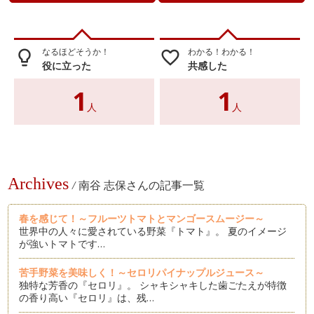
なるほどそうか！
わかる！わかる！
lightbulb_outline
favorite_border
役に立った
共感した
1
1
人
人
Archives
/
南谷 志保さんの記事一覧
春を感じて！～フルーツトマトとマンゴースムージー～
世界中の人々に愛されている野菜『トマト』。 夏のイメージ
が強いトマトです…
苦手野菜を美味しく！～セロリパイナップルジュース～
独特な芳香の『セロリ』。 シャキシャキした歯ごたえが特徴
の香り高い『セロリ』は、残…