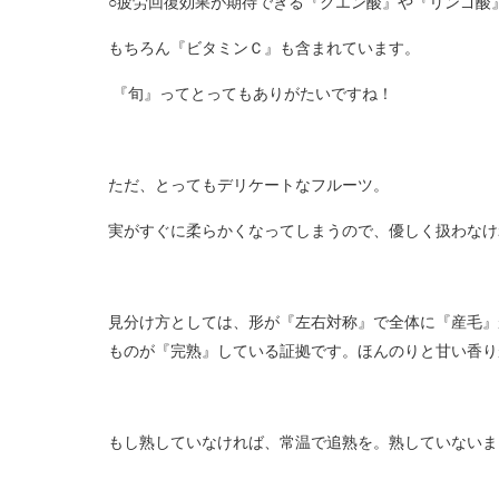
○疲労回復効果が期待できる『クエン酸』や『リンゴ酸
もちろん『ビタミンＣ』も含まれています。
『旬』ってとってもありがたいですね！
ただ、とってもデリケートなフルーツ。
実がすぐに柔らかくなってしまうので、優しく扱わなけ
見分け方としては、形が『左右対称』で全体に『産毛』
ものが『完熟』している証拠です。ほんのりと甘い香り
もし熟していなければ、常温で追熟を。熟していないま