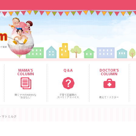
MAMA'S
Q＆A
DOCTOR'S
COLUMN
COLUMN
輝くママのNEWSな
子育て応援隊の
“おはなし”
ズバリ！アドバイス
教えて！ドクター
トマトミルク