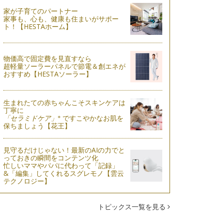
家が子育てのパートナー
家事も、心も、健康も住まいがサポー
ト！【HESTAホーム】
物価高で固定費を見直すなら
超軽量ソーラーパネルで節電＆創エネが
おすすめ【HESTAソーラー】
生まれたての赤ちゃんこそスキンケアは
丁寧に
※
「セラミドケア」
ですこやかなお肌を
保ちましょう【花王】
見守るだけじゃない！最新のAIの力でと
っておきの瞬間をコンテンツ化
忙しいママやパパに代わって「記録」
&「編集」してくれるスグレモノ【雲云
テクノロジー】
トピックス一覧を見る