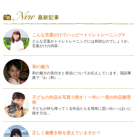
キッチンのスタイルを好みで選びましょう！
対面キッチンにしたい、ホームパーティーをしたい！など、理
想のキッチンのイメージは広がるもの…
LDKのスタイルでくつろぎ方が変わる！
L（リビング）・D（ダイニング）・K（キッチン）は家の中心
こんな言葉がけでハッピートイレトレーニング♪
となる存在で、その広さや配置によ…
どんな言葉がトイレトレーニングには有効なのでしょうか。
言葉がけの内容…
一戸建てを考えるときに気をつけたいこと
一戸建てに住みたいと思っていると、街を歩いていて「いい
な！」というお宅を見つけたりするもの…
和の魅力
マンション暮らしの常識
和の魅力の気付きと発信についてお伝えしています。国語事
典で『わ（和）…
初めてのマンション暮らしを経験すると、住んで初めて分かる
ことがたくさんあります。一戸建てで…
大きな分譲住宅地の魅力とは
子どもの作品を写真で残す！一年に一度の作品整理
一戸建てを探していると、ハウスメーカーなどが大規模開発し
術
た分譲住宅地や宅地を目にする機会が…
子どもが持ち帰ってくる作品たちを簡単に思い出いっぱいに
残す方法…
マイホームがほしいとき、何から始めたらいい？
憧れのマイホーム、いつかは欲しいと思っているけれど、「い
ろいろ調べるのが大変そう、住宅の用…
正しく歯磨き粉を使えていますか？