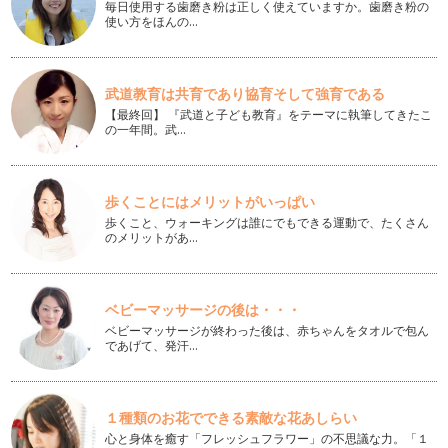
毎日使用する歯磨き粉は正しく使えていますか。歯磨き粉の
最寄駅から遠い、バス便の住み心地
使い方をほんの…
マイホームへの希望条件を出してもらうと、ほとんどの方が
「駅に近いところ」と挙げられます。最…
武道教育は共育であり協育そして強育である
マンションはどこで買えばいい？
「新築マンションはモデルルームがあるけど、中古マンション
【最終回】 『武道と子ども教育』をテーマに執筆してきたこ
の一年間。武…
はどこで買うの？」と、思ったことは…
収納スペースと家族の関係は
「マイホームが欲しいのは、今の住まいに満足していないか
歩くことにはメリットがいっぱい
ら？」 そう聞かれて頷く人も…
歩くこと、ウォーキングは誰にでもできる運動で、たくさん
のメリットがあ…
子どもとペット、一緒に暮らしたい！
内閣府の調査によると、ペット飼育がよい理由として「生活に
うるおいや安らぎが生まれる」と答え…
ベビーマッサージの後は・・・
住宅ローン以外にも必要なお金がある！
ベビーマッサージが終わった後は、赤ちゃんをタオルで包ん
気に入った物件があって、モデルルームや現地を見学したあと
であげて、発汗…
には、資金計画を立ててもらうことが…
「日当たり」が住み心地を決める!?
１種類のお花でできる素敵な花あしらい
マイホームを持つなら「日当たりがいい、明るい家がいい」と
心と身体を癒す「フレッシュフラワー」の不思議な力。「１
誰もが思うもの。日当たりがいい＝幸…