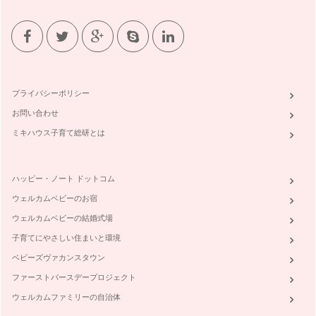
共用施設とは、マンションの玄関ホールや、エレベーター、ゴ
ミ置き場、集会室など、所有者が共同…
住宅初心者が選んだ分かりづらい用語
住宅の広告を見ていて、「普段使用しない専門用語があって分
かりづらい…」と感じ…
プライバシーポリシー
不動産広告から未来の暮らしを読み取る！
お問い合わせ
インターネットの物件紹介、新聞折込やポストに投函される不
動産広告。これからマイホームがほし…
ミキハウス子育て総研とは
子育てのしやすさで考える周辺環境
子育て中のファミリーにとって、住まい選びと同じくらい大切
ハッピー・ノート ドットコム
なのが「周辺環境」といわれています…
ウェルカムベビーのお宿
マンションか一戸建て、どちらにする!？
ウェルカムベビーの結婚式場
子どもが誕生してから「親子で仲良く、安心して暮らせる家が
子育てにやさしい住まいと環境
ほしいな」と思う機会が増えた、とい…
ベビーズヴァカンスタウン
ファーストバースデープロジェクト
ウェルカムファミリーの自治体