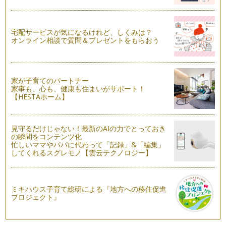
りませんか？ リビングイン階段とは…
乳幼児にとって危険な室内
宅配サービスが気になるけれど、しくみは？
子どもが生まれてから、家の中にいても「危ないな」と思う場
オンライン相談で質問＆プレゼントをもらおう
所が出てきました。最初はハイハイす…
住みたい街を家族で歩いてみよう！
マイホーム選びで重視することのひとつに「どこに住むか」が
家が子育てのパートナー
挙げられます。通勤や通学の便、買い…
家事も、心も、健康も住まいがサポート！
【HESTAホーム】
リビングは1階と2階どちらにする!?
マイホームを建てるなら「家族でのんびりくつろげる広いリビ
ングがほしい」と、誰もが思うもので…
見守るだけじゃない！最新のAIの力でとっておき
の瞬間をコンテンツ化
マイホーム取得の最適なタイミング
忙しいママやパパに代わって「記録」&「編集」
新年を迎え、年賀状のなかに「転居しました」という文章が入
してくれるスグレモノ【雲云テクノロジー】
っているはがきはありませんでしたか…
カタログで気になった言葉や名称
先日、一戸建て住宅メーカーの資料をお取り寄せしました。じ
ミキハウス子育て総研による『地方への移住促進
プロジェクト』
っくり読んでみると、メーカーごとの…
ハウスメーカーのカタログをお取り寄せ