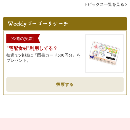
前回は、マイホーム取得のための資料請求についてご紹介しま
トピックス一覧を見る
した。資料を見るだけでも、かなり家…
資料請求で家探しをお得でラクにする！
マイホームがほしいなと思っても、チラシやインターネットを
たまに見るくらいで、「子どもが小さ…
[今週の投票]
子育て世代にうれしいスマートハウス
スマートフォンは身近な存在になりましたが、「スマートハウ
"宅配食材"利用してる？
ス」という言葉を耳にしたことはあり…
抽選で5名様に『図書カード500円分』を
プレゼント。
新築と中古、それぞれのメリット
住まい選びで悩むことのひとつ、新築か中古のどちらを選ぶ
か。最初から「新しいほうがいいから絶…
投票する
子育てはどこでするのがいい？
前回、初めてのマイホームを考えている人におすすめしたい
「自分だけの住まいづくりノート」をご…
住みたい家のイメージづくりを始めましょう。
マイホームが欲しいと思っていても、そもそも何から始めれば
いいのか分からない……
新築マンションの便利でうれしい共用施設