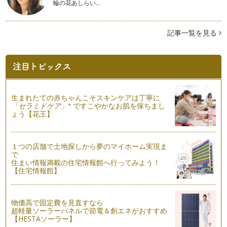
輪の花あしらい…
間取図を細かく見て必要な情報をチェック！
先日、新築マンションの内覧会に行った友人から「スロップシ
記事一覧を見る
ンクとディスポーザーがなかった（泣…
住宅展示場での見学のポイント
「住宅展示場って、何か敷居が高い」って、思っていません
か？ たしかに、漠然と家が欲しいなぁ…
理想の家に住むための話し合いと意見統一
生まれたての赤ちゃんこそスキンケアは丁寧に
子どもの成長に合わせて「そろそろマイホームがほしい」と思
※
「セラミドケア」
ですこやかなお肌を保ちまし
って、パパに話をしてみると「まだい…
ょう【花王】
完成済みマンションはココがいい！
新築マンションを購入する場合は、一般的に未完成のうちにモ
１つの店舗で土地探しから夢のマイホーム実現ま
デルルームや図面を見て契約。建物が…
で
住まい情報満載の住宅情報館へ行ってみよう！
【住宅情報館】
子育てがラクになる親子近居
結婚後、親子の住居は「スープの冷めない距離」がいいと昔か
ら言われてきました。 近く…
物価高で固定費を見直すなら
超軽量ソーラーパネルで節電＆創エネがおすすめ
リビングイン階段が子育てにいい理由
【HESTAソーラー】
家を建てるなら「リビングイン階段がいい」と聞いたことはあ