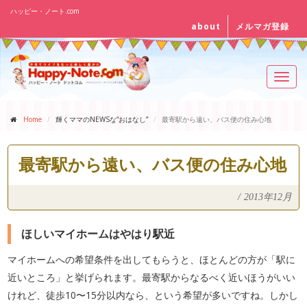
ハッピー・ノート.com
about
メルマガ登録
Toggl
navig
Home
輝くママのNEWSな“おはなし”
最寄駅から遠い、バス便の住み心地
最寄駅から遠い、バス便の住み心地
/
2013年12月
ほしいマイホームはやはり駅近
マイホームへの希望条件を出してもらうと、ほとんどの方が「駅に
近いところ」と挙げられます。最寄駅からなるべく近いほうがいい
けれど、徒歩10〜15分以内なら、という希望が多いですね。しかし