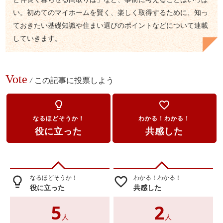
い。初めてのマイホームを賢く、楽しく取得するために、知っ
ておきたい基礎知識や住まい選びのポイントなどについて連載
していきます。
Vote
/
この記事に投票しよう
lightbulb_outline
favorite_border
なるほどそうか！
わかる！わかる！
役に立った
共感した
なるほどそうか！
わかる！わかる！
lightbulb_outline
favorite_border
役に立った
共感した
5
2
人
人