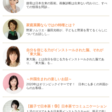
接骨は日本古来の医術。画像診断は出来ない代わりに、すべ
最寄駅から遠い、バス便の住み心地
ての怪我を問診…
マイホームへの希望条件を出してもらうと、ほとんどの方が
「駅に近いところ」と挙げられます。最…
マンションはどこで買えばいい？
家庭菜園ならではの特権とは？
「新築マンションはモデルルームがあるけど、中古マンション
野菜ソムリエ・藤田光樹が、子どもと野菜を育てるくらしに
はどこで買うの？」と、思ったことは…
ついてお話しし…
収納スペースと家族の関係は
「マイホームが欲しいのは、今の住まいに満足していないか
自分を信じる力がインストールされた脳、それが
ら？」 そう聞かれて頷く人も…
「東大脳」
東大脳」とは自分を信じる力をインストールされた脳であ
子どもとペット、一緒に暮らしたい！
り、「東大脳」を…
内閣府の調査によると、ペット飼育がよい理由として「生活に
うるおいや安らぎが生まれる」と答え…
～外国生まれの楽しいお話～
住宅ローン以外にも必要なお金がある！
2020年はオリンピックイヤーです！ 日本にも多くの外国か
気に入った物件があって、モデルルームや現地を見学したあと
らのお客様…
には、資金計画を立ててもらうことが…
「日当たり」が住み心地を決める!?
マイホームを持つなら「日当たりがいい、明るい家がいい」と
【親子で日本茶！㉔】日本茶でコミュニケーション
誰もが思うもの。日当たりがいい＝幸…
１児のママでもある日本茶インストラクターが、親子で楽し