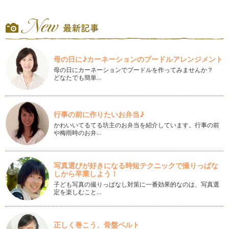
キッチンのスタイルを好みで選びましょう！
対面キッチンにしたい、ホームパーティーをしたい！など、理
想のキッチンのイメージは広がるもの…
LDKのスタイルでくつろぎ方が変わる！
L（リビング）・D（ダイニング）・K（キッチン）は家の中心
母の日に♪カーネーションのプードルアレンジメント
となる存在で、その広さや配置によ…
母の日にカーネーションでプードルを作ってみませんか？
どなたでも簡単…
一戸建てを考えるときに気をつけたいこと
一戸建てに住みたいと思っていると、街を歩いていて「いい
な！」というお宅を見つけたりするもの…
行事の前に作りたいお弁当♪
マンション暮らしの常識
かわいいてるてる坊主のお弁当を紹介しています。行事の前
初めてのマンション暮らしを経験すると、住んで初めて分かる
や梅雨時のお弁…
ことがたくさんあります。一戸建てで…
大きな分譲住宅地の魅力とは
写真選びが好きになる時短テクニックで撮りっぱな
一戸建てを探していると、ハウスメーカーなどが大規模開発し
しから卒業しよう！
た分譲住宅地や宅地を目にする機会が…
子ども写真の撮りっぱなし対策に一番効果的なのは、写真選
定を楽しむこと…
マイホームがほしいとき、何から始めたらいい？
憧れのマイホーム、いつかは欲しいと思っているけれど、「い
ろいろ調べるのが大変そう、住宅の用…
正しく巻こう、骨盤ベルト