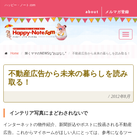
ハッピー・ノート.com
about
メルマガ登録
Toggl
navig
Home
輝くママのNEWSな“おはなし”
不動産広告から未来の暮らしを読み取る！
不動産広告から未来の暮らしを読み
取る！
/
2012年8月
インテリア写真にまどわされないで
インターネットの物件紹介、新聞折込やポストに投函される不動産
広告。これからマイホームがほしい人にとっては、参考になるツー