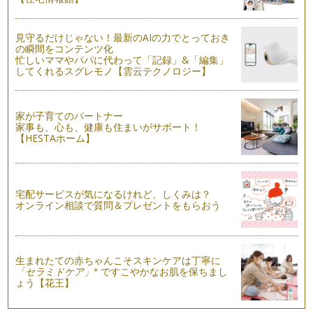
りませんか？ リビングイン階段とは…
乳幼児にとって危険な室内
見守るだけじゃない！最新のAIの力でとっておき
子どもが生まれてから、家の中にいても「危ないな」と思う場
の瞬間をコンテンツ化
所が出てきました。最初はハイハイす…
忙しいママやパパに代わって「記録」&「編集」
してくれるスグレモノ【雲云テクノロジー】
住みたい街を家族で歩いてみよう！
マイホーム選びで重視することのひとつに「どこに住むか」が
挙げられます。通勤や通学の便、買い…
家が子育てのパートナー
家事も、心も、健康も住まいがサポート！
【HESTAホーム】
リビングは1階と2階どちらにする!?
マイホームを建てるなら「家族でのんびりくつろげる広いリビ
ングがほしい」と、誰もが思うもので…
宅配サービスが気になるけれど、しくみは？
マイホーム取得の最適なタイミング
オンライン相談で質問＆プレゼントをもらおう
新年を迎え、年賀状のなかに「転居しました」という文章が入
っているはがきはありませんでしたか…
カタログで気になった言葉や名称
先日、一戸建て住宅メーカーの資料をお取り寄せしました。じ
生まれたての赤ちゃんこそスキンケアは丁寧に
※
「セラミドケア」
ですこやかなお肌を保ちまし
っくり読んでみると、メーカーごとの…
ょう【花王】
ハウスメーカーのカタログをお取り寄せ