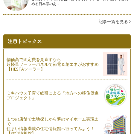
める日本茶のあ…
間取図を細かく見て必要な情報をチェック！
先日、新築マンションの内覧会に行った友人から「スロップシ
ンクとディスポーザーがなかった（泣…
記事一覧を見る
住宅展示場での見学のポイント
「住宅展示場って、何か敷居が高い」って、思っていません
か？ たしかに、漠然と家が欲しいなぁ…
理想の家に住むための話し合いと意見統一
物価高で固定費を見直すなら
子どもの成長に合わせて「そろそろマイホームがほしい」と思
超軽量ソーラーパネルで節電＆創エネがおすすめ
って、パパに話をしてみると「まだい…
【HESTAソーラー】
完成済みマンションはココがいい！
新築マンションを購入する場合は、一般的に未完成のうちにモ
デルルームや図面を見て契約。建物が…
ミキハウス子育て総研による『地方への移住促進
プロジェクト』
子育てがラクになる親子近居
結婚後、親子の住居は「スープの冷めない距離」がいいと昔か
ら言われてきました。 近く…
１つの店舗で土地探しから夢のマイホーム実現ま
で
リビングイン階段が子育てにいい理由
住まい情報満載の住宅情報館へ行ってみよう！
家を建てるなら「リビングイン階段がいい」と聞いたことはあ
【住宅情報館】