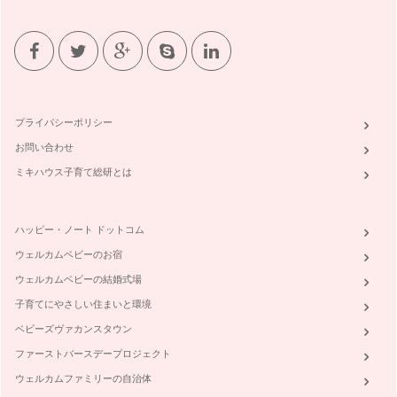
共用施設とは、マンションの玄関ホールや、エレベーター、ゴ
ミ置き場、集会室など、所有者が共同…
住宅初心者が選んだ分かりづらい用語
住宅の広告を見ていて、「普段使用しない専門用語があって分
かりづらい…」と感じ…
プライバシーポリシー
不動産広告から未来の暮らしを読み取る！
お問い合わせ
インターネットの物件紹介、新聞折込やポストに投函される不
動産広告。これからマイホームがほし…
ミキハウス子育て総研とは
子育てのしやすさで考える周辺環境
子育て中のファミリーにとって、住まい選びと同じくらい大切
ハッピー・ノート ドットコム
なのが「周辺環境」といわれています…
ウェルカムベビーのお宿
マンションか一戸建て、どちらにする!？
ウェルカムベビーの結婚式場
子どもが誕生してから「親子で仲良く、安心して暮らせる家が
ほしいな」と思う機会が増えた、とい…
子育てにやさしい住まいと環境
ベビーズヴァカンスタウン
ファーストバースデープロジェクト
ウェルカムファミリーの自治体