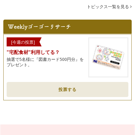
前回は、マイホーム取得のための資料請求についてご紹介しま
した。資料を見るだけでも、かなり家…
トピックス一覧を見る
資料請求で家探しをお得でラクにする！
マイホームがほしいなと思っても、チラシやインターネットを
たまに見るくらいで、「子どもが小さ…
子育て世代にうれしいスマートハウス
[今週の投票]
スマートフォンは身近な存在になりましたが、「スマートハウ
"宅配食材"利用してる？
ス」という言葉を耳にしたことはあり…
抽選で5名様に『図書カード500円分』を
プレゼント。
新築と中古、それぞれのメリット
住まい選びで悩むことのひとつ、新築か中古のどちらを選ぶ
か。最初から「新しいほうがいいから絶…
子育てはどこでするのがいい？
投票する
前回、初めてのマイホームを考えている人におすすめしたい
「自分だけの住まいづくりノート」をご…
住みたい家のイメージづくりを始めましょう。
マイホームが欲しいと思っていても、そもそも何から始めれば
いいのか分からない……
新築マンションの便利でうれしい共用施設