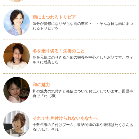
一戸建てに住みたいと思っていると、街を歩いていて「いい
な！」というお宅を見つけたりするもの…
雨にまつわるトリビア
マンション暮らしの常識
気分が憂鬱になりがちな雨の季節・・・そんな日は雨にまつ
初めてのマンション暮らしを経験すると、住んで初めて分かる
わるトリビアを…
ことがたくさんあります。一戸建てで…
大きな分譲住宅地の魅力とは
一戸建てを探していると、ハウスメーカーなどが大規模開発し
冬を乗り切る！栄養のこと
た分譲住宅地や宅地を目にする機会が…
冬を元気にのりきるための栄養を中心としたお話です。ウィ
ルスに感染しな…
マイホームがほしいとき、何から始めたらいい？
憧れのマイホーム、いつかは欲しいと思っているけれど、「い
ろいろ調べるのが大変そう、住宅の用…
和の魅力
和の魅力の気付きと発信についてお伝えしています。国語事
最寄駅から遠い、バス便の住み心地
典で『わ（和）…
マイホームへの希望条件を出してもらうと、ほとんどの方が
「駅に近いところ」と挙げられます。最…
マンションはどこで買えばいい？
それでも片付けられないあなたへ
「新築マンションはモデルルームがあるけど、中古マンション
十数年来の片付けブーム。収納関連の本や雑誌はたくさんあ
はどこで買うの？」と、思ったことは…
るけれど、それ…