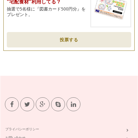
"宅配食材"利用してる？
ス」という言葉を耳にしたことはあり…
抽選で5名様に『図書カード500円分』を
新築と中古、それぞれのメリット
プレゼント。
住まい選びで悩むことのひとつ、新築か中古のどちらを選ぶ
か。最初から「新しいほうがいいから絶…
子育てはどこでするのがいい？
投票する
前回、初めてのマイホームを考えている人におすすめしたい
「自分だけの住まいづくりノート」をご…
住みたい家のイメージづくりを始めましょう。
マイホームが欲しいと思っていても、そもそも何から始めれば
いいのか分からない……
新築マンションの便利でうれしい共用施設
共用施設とは、マンションの玄関ホールや、エレベーター、ゴ
ミ置き場、集会室など、所有者が共同…
住宅初心者が選んだ分かりづらい用語
住宅の広告を見ていて、「普段使用しない専門用語があって分
かりづらい…」と感じ…
プライバシーポリシー
不動産広告から未来の暮らしを読み取る！
お問い合わせ