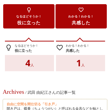
lightbulb_outline
favorite_border
なるほどそうか！
わかる！わかる！
役に立った
共感した
なるほどそうか！
わかる！わかる！
lightbulb_outline
favorite_border
役に立った
共感した
4
1
人
人
Archives
/
武田 由紀江さんの記事一覧
自由に空間を間仕切る「引き戸」
開き戸は、蝶番（ちょうつがい）と呼ばれる金具などを軸とし