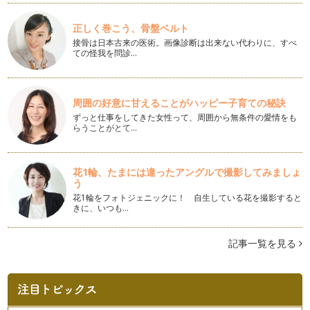
収納スペースと家族の関係は
「マイホームが欲しいのは、今の住まいに満足していないか
ら？」 そう聞かれて頷く人も…
正しく巻こう、骨盤ベルト
接骨は日本古来の医術。画像診断は出来ない代わりに、すべ
ての怪我を問診…
子どもとペット、一緒に暮らしたい！
内閣府の調査によると、ペット飼育がよい理由として「生活に
うるおいや安らぎが生まれる」と答え…
周囲の好意に甘えることがハッピー子育ての秘訣
住宅ローン以外にも必要なお金がある！
ずっと仕事をしてきた女性って、周囲から無条件の愛情をも
気に入った物件があって、モデルルームや現地を見学したあと
らうことがとて…
には、資金計画を立ててもらうことが…
「日当たり」が住み心地を決める!?
花1輪、たまには違ったアングルで撮影してみましょ
マイホームを持つなら「日当たりがいい、明るい家がいい」と
う
誰もが思うもの。日当たりがいい＝幸…
花1輪をフォトジェニックに！ 自生している花を撮影すると
きに、いつも…
間取図を細かく見て必要な情報をチェック！
先日、新築マンションの内覧会に行った友人から「スロップシ
ンクとディスポーザーがなかった（泣…
記事一覧を見る
住宅展示場での見学のポイント
「住宅展示場って、何か敷居が高い」って、思っていません
か？ たしかに、漠然と家が欲しいなぁ…