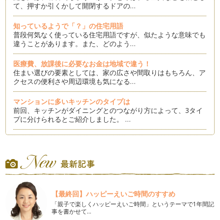
て、押すか引くかして開閉するドアの…
知っているようで「？」の住宅用語
普段何気なく使っている住宅用語ですが、似たような意味でも
違うことがあります。また、どのよう…
医療費、放課後に必要なお金は地域で違う！
住まい選びの要素としては、家の広さや間取りはもちろん、ア
クセスの便利さや周辺環境も気になる…
マンションに多いキッチンのタイプは
前回、キッチンがダイニングとのつながり方によって、3タイ
プに分けられるとご紹介しました。 …
キッチンのスタイルを好みで選びましょう！
対面キッチンにしたい、ホームパーティーをしたい！など、理
想のキッチンのイメージは広がるもの…
LDKのスタイルでくつろぎ方が変わる！
L（リビング）・D（ダイニング）・K（キッチン）は家の中心
【最終回】ハッピーえいご時間のすすめ
となる存在で、その広さや配置によ…
「親子で楽しくハッピーえいご時間」というテーマで1年間記
事を書かせて…
一戸建てを考えるときに気をつけたいこと