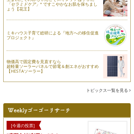
※
「セラミドケア」
ですこやかなお肌を保ちまし
ょう【花王】
リビングは1階と2階どちらにする!?
マイホームを建てるなら「家族でのんびりくつろげる広いリビ
ングがほしい」と、誰もが思うもので…
マイホーム取得の最適なタイミング
ミキハウス子育て総研による『地方への移住促進
プロジェクト』
新年を迎え、年賀状のなかに「転居しました」という文章が入
っているはがきはありませんでしたか…
カタログで気になった言葉や名称
先日、一戸建て住宅メーカーの資料をお取り寄せしました。じ
物価高で固定費を見直すなら
っくり読んでみると、メーカーごとの…
超軽量ソーラーパネルで節電＆創エネがおすすめ
【HESTAソーラー】
ハウスメーカーのカタログをお取り寄せ
前回は、マイホーム取得のための資料請求についてご紹介しま
した。資料を見るだけでも、かなり家…
トピックス一覧を見る
資料請求で家探しをお得でラクにする！
マイホームがほしいなと思っても、チラシやインターネットを
たまに見るくらいで、「子どもが小さ…
子育て世代にうれしいスマートハウス
[今週の投票]
スマートフォンは身近な存在になりましたが、「スマートハウ