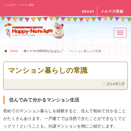
ハッピー・ノート.com
about
メルマガ登録
Toggl
navig
Home
輝くママのNEWSな“おはなし”
マンション暮らしの常識
マンション暮らしの常識
/
2014年3月
住んでみて分かるマンション生活
初めてのマンション暮らしを経験すると、住んで初めて分かること
がたくさんあります。一戸建てでは当然できたことができなくてビ
ックリ！ということも。分譲マンションを例にご紹介します。