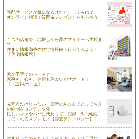
理想の家に住むための話し合いと意見統一
子どもの成長に合わせて「そろそろマイホームがほしい」と思
宅配サービスが気になるけれど、しくみは？
って、パパに話をしてみると「まだい…
オンライン相談で質問＆プレゼントをもらおう
完成済みマンションはココがいい！
新築マンションを購入する場合は、一般的に未完成のうちにモ
１つの店舗で土地探しから夢のマイホーム実現ま
デルルームや図面を見て契約。建物が…
で
住まい情報満載の住宅情報館へ行ってみよう！
子育てがラクになる親子近居
【住宅情報館】
結婚後、親子の住居は「スープの冷めない距離」がいいと昔か
ら言われてきました。 近く…
家が子育てのパートナー
リビングイン階段が子育てにいい理由
家事も、心も、健康も住まいがサポート！
家を建てるなら「リビングイン階段がいい」と聞いたことはあ
【HESTAホーム】
りませんか？ リビングイン階段とは…
乳幼児にとって危険な室内
見守るだけじゃない！最新のAIの力でとっておき
子どもが生まれてから、家の中にいても「危ないな」と思う場
の瞬間をコンテンツ化
所が出てきました。最初はハイハイす…
忙しいママやパパに代わって「記録」&「編集」
してくれるスグレモノ【雲云テクノロジー】
住みたい街を家族で歩いてみよう！
マイホーム選びで重視することのひとつに「どこに住むか」が
挙げられます。通勤や通学の便、買い…
生まれたての赤ちゃんこそスキンケアは丁寧に