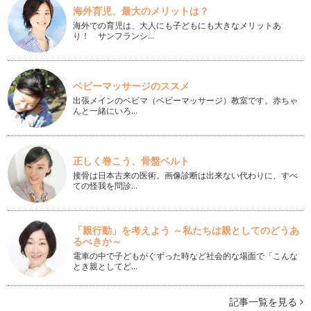
クリスマスケーキを作ろう！Part２
海外育児、最大のメリットは？
＜クリームの材料＞ 生クリーム 200ｃｃ（1パック分） 牛
海外での育児は、大人にも子どもにも大きなメリットあ
乳 70ｇ …
り！ サンフランシ…
クリスマスケーキを作ろう！
なんだかあっという間に街はすっかりクリスマスムードです
ベビーマッサージのススメ
ね。今年はクリスマスケーキ作りに挑戦…
出張メインのベビマ（ベビーマッサージ）教室です。赤ちゃ
んと一緒にいろ…
ふんわり中華風蒸しパン
黄色くてふわふわの蒸しパン、マーラーカオは中国のお菓子で
す。 小さい頃近所のパン屋…
正しく巻こう、骨盤ベルト
ワンボウルで簡単♪基本のパウンドケーキ
接骨は日本古来の医術。画像診断は出来ない代わりに、すべ
前々回、ワンボウルで簡単に作れるマフィンをご紹介しまし
ての怪我を問診…
た。 今回は同じくワンボウル…
ほっこり・かぼちゃまんじゅう
「親行動」を考えよう ～私たちは親としてのどうあ
さつまいものあんをかぼちゃの皮で包んだおまんじゅうです。
るべきか～
やさしい素材を…
電車の中で子どもがぐずった時など社会的な場面で「こんな
とき親としてど…
ワンボウルで簡単♪基本のマフィン
日に日に涼しくなり、オーブンを使ったお菓子を作りたくなる
季節になりました。 マフィ…
記事一覧を見る