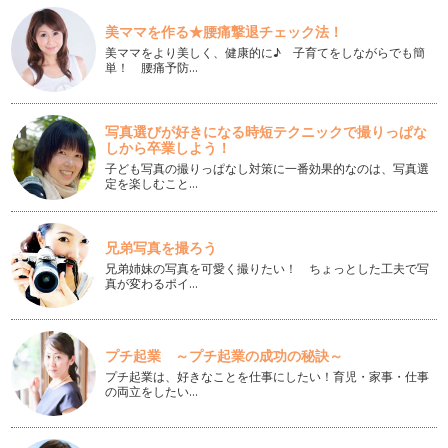
可愛くデコレーションされたカップケーキ。海外ドラマなどに
美ママを作る★腰痛撃退チェック法！
も登場し、そのルックスからパーティ…
美ママをより美しく、健康的に♪ 子育てをしながらでも簡
単！ 腰痛予防…
もっちりポンデケージョ
ブラジルの菓子パンのひとつ、ポンデケージョ。パン屋さんで
もよく売られており日本人にも馴染み…
写真選びが好きになる時短テクニックで撮りっぱな
しから卒業しよう！
春の訪れ♪いちご大福
日中の日差しが暖かくなり、だんだんと春めいてきましたね。
子ども写真の撮りっぱなし対策に一番効果的なのは、写真選
定を楽しむこと…
店頭にも甘くて大きないち…
パイシートでお手軽 アップルパイ
リンゴの美味しい季節ですね。たくさん頂いて困ってしまう方
兄弟写真を撮ろう
もいらっしゃるのではないでしょうか…
兄弟姉妹の写真を可愛く撮りたい！ ちょっとした工夫で写
真が変わるポイ…
とろーりチョコのガトーショコラ
もうすぐバレンタイン♪ チョコが美味しい甘い季節がやって
きますね。 今回はちょっと…
プチ起業 ～プチ起業の成功の秘訣～
プチ起業は、好きなことを仕事にしたい！育児・家事・仕事
ふわふわしっとりキャロットケーキ
の両立をしたい…
新年あけましておめでとうございます♪今年も１年が始まりま
したね。 お祝いムードのご…