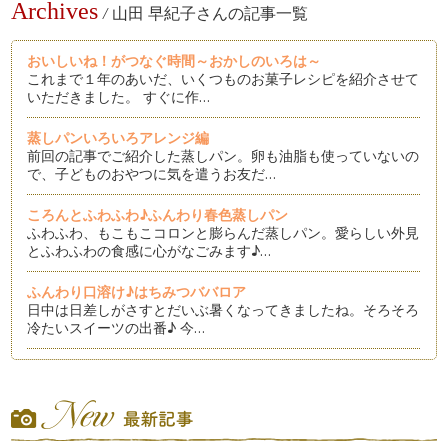
Archives
/
山田 早紀子さんの記事一覧
おいしいね！がつなぐ時間～おかしのいろは～
これまで１年のあいだ、いくつものお菓子レシピを紹介させて
いただきました。 すぐに作…
蒸しパンいろいろアレンジ編
前回の記事でご紹介した蒸しパン。卵も油脂も使っていないの
で、子どものおやつに気を遣うお友だ…
ころんとふわふわ♪ふんわり春色蒸しパン
ふわふわ、もこもこコロンと膨らんだ蒸しパン。愛らしい外見
とふわふわの食感に心がなごみます♪…
ふんわり口溶け♪はちみつババロア
日中は日差しがさすとだいぶ暑くなってきましたね。そろそろ
冷たいスイーツの出番♪ 今…
豆腐とレーズンのもちもちドーナツ
ぽかぽかと暖かく、公園に行くことも増える陽気になりました
ね♪ 今回は公園にもって行…
デコレーションカップケーキを作ろう♪