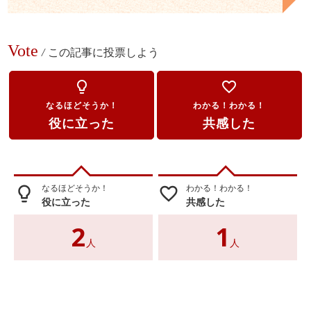
Vote
/
この記事に投票しよう
lightbulb_outline
favorite_border
なるほどそうか！
わかる！わかる！
役に立った
共感した
なるほどそうか！
わかる！わかる！
lightbulb_outline
favorite_border
役に立った
共感した
2
1
人
人