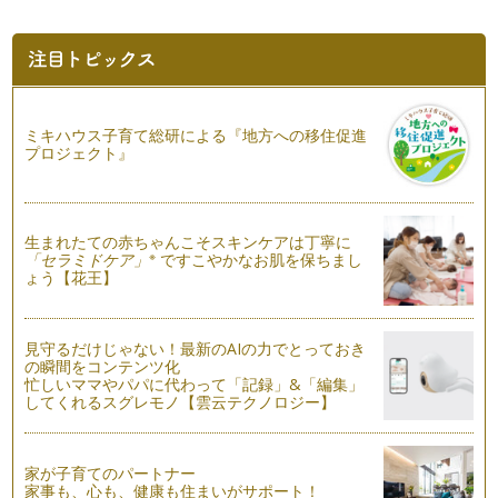
ぐるぐる混ぜて簡単♪ＮＹチーズケーキ
前回のティラミスに続きチーズ系スイーツ第二弾！ しっとり
＆ねっとり・濃厚なＮＹスタイルのチ…
おうちランチ会におすすめ♪本格ティラミス
男性にも好きな方が多く、いまだに根強い人気のあるティラミ
ミキハウス子育て総研による『地方への移住促進
プロジェクト』
ス。 大きな深皿に作って、…
今が旬！桃のパンナコッタ～２層仕立て～
今までいくつかの「冷やして固める」おやつを紹介してきまし
た。 今回はそのまと…
生まれたての赤ちゃんこそスキンケアは丁寧に
※
「セラミドケア」
ですこやかなお肌を保ちまし
ょう【花王】
夏のお弁当にもOK！ グレープフルーツゼリー
暑い夏のおやつは、ひんやり冷たいゼリーが簡単でおいしいで
すね。 今回は果実の皮を器…
見守るだけじゃない！最新のAIの力でとっておき
の瞬間をコンテンツ化
ベランダガーデンと楽しむ♪ひんやりミントゼリー
忙しいママやパパに代わって「記録」&「編集」
突然ですが、みなさんはベランダで何かを育てていらっしゃい
してくれるスグレモノ【雲云テクノロジー】
ますか？ 我が家…
お菓子レッスン♪はじめはプリンから。
家が子育てのパートナー
大人も子どもも大好きな定番おやつといえば「プリン」。 第
家事も、心も、健康も住まいがサポート！
一回のレッスンはシンプルな…