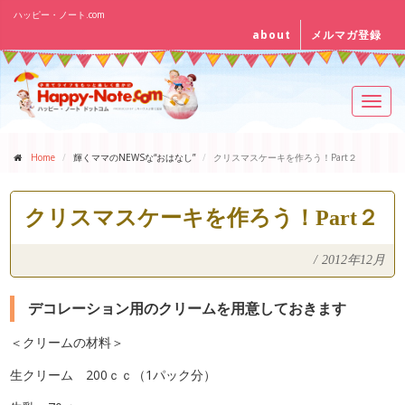
ハッピー・ノート.com
about
メルマガ登録
Toggl
navig
Home
輝くママのNEWSな“おはなし”
クリスマスケーキを作ろう！Part２
クリスマスケーキを作ろう！Part２
/
2012年12月
デコレーション用のクリームを用意しておきます
＜クリームの材料＞
生クリーム 200ｃｃ（1パック分）