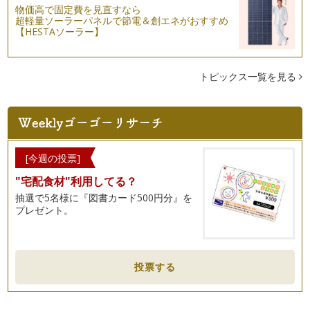
こんにちは！野菜ソムリエの岩本 香です。少しずつ暑い日差
物価高で固定費を見直すなら
超軽量ソーラーパネルで節電＆創エネがおすすめ
しが感じられるようになってきました…
【HESTAソーラー】
トマトの表情を見てみよう！
皆さん、こんにちは！ 野菜ソムリエの岩本 香です。 ４月
②回目の記事に引き続き、７…
トピックス一覧を見る
緑色の野菜＝（ｲｺｰﾙ）苦手を打ち砕け！！
皆さん、こんにちは！ 野菜ソムリエの岩本 香です。 今回
のコラムでは、私の息子（現…
春だ！野菜を育ててみよう♪②～実践編～
[今週の投票]
桜が咲き始め、すっかり春ですね♪ 皆さんこんにちは、野菜
"宅配食材"利用してる？
ソムリエの岩本 香です。 …
抽選で5名様に『図書カード500円分』を
プレゼント。
春だ！野菜を育ててみよう♪①～ねらい編～
春が近づいて来ましたね！ こんにちは！ 野菜ソムリエの岩
本 香です。 ４月になれば…
集団の力（ちから）～野菜ぎらい克服塾の現場から～
投票する
みなさん、こんにちは！ 野菜ソムリエの岩本 香です。 も
う3月！ 春は子どもたちにとっ…