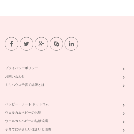
親子で楽しむ雛祭り～お雛寿司を作ろう～
こんにちは！ 野菜ソムリエの岩本 香です。 節分を過ぎれ
ば季節は「春」へと進んでいくは…
野菜に親しむ☆簡単お手伝い♪
こんにちは！ 野菜ソムリエの岩本 香です。 ２月になりま
したが、まだまだ寒い日が続…
野菜ぎらいの克服へ～食べないステップ～
お子さんの野菜嫌いが原因で、「ある特定の野菜が食卓にのぼ
らない」というお話を耳にします。最…
プライバシーポリシー
味の記憶は忘れない～離乳食と野菜～
お問い合わせ
皆さん、こんにちは！ 野菜ソムリエで二児の母、岩本 香で
す。これから一年間、親子で…
ミキハウス子育て総研とは
ハッピー・ノート ドットコム
ウェルカムベビーのお宿
ウェルカムベビーの結婚式場
子育てにやさしい住まいと環境