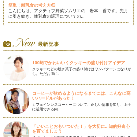
簡単！離乳食の考え方③
こんにちは、アクティブ野菜ソムリエの 岩本 香です。先月
に引き続き、離乳食の調理についての…
簡単！離乳食の考え方②
皆さん、こんにちは！アクティブ野菜ソムリエの 岩本 香で
す。 今月も、前回に引き続…
簡単！離乳食の考え方
こんにちは、アクティブ野菜ソムリエの岩本 香です。 今回
100均でかわいいくクッキーの盛り付けアイデア
のテーマは、「離乳食」に…
クッキーなどの焼き菓子の盛り付けはワンパターンになりが
ち。ただお皿に…
子どもも好きになる！スムージーを始めよう！
皆さん こんにちは。アクティブ野菜ソムリエの岩本 香で
す。 季節も7月、夏に向かっ…
コーヒーが飲めるようになるまでには、こんなに高
いハードルがあった！
好き嫌いと偏食
こんにちは、アクティブ野菜ソムリエの岩本 香です。 今年
カフェインレスコーヒーについて、正しい情報を知り、上手
に活用できる内…
の5月は、ずいぶん早く夏日…
塩にこだわってみよう
「いいことおもいついた！」を大切に...知的好奇心
こんにちは、アクティブ野菜ソムリエの岩本 香です。 ５月
を育てましょう
に入り、あっという間に立夏…