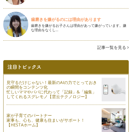
です。 いよいよ冬が始まりまし…
冬至とカボチャ
皆さん、こんにちは！ アクティブ野菜ソムリエの岩本 香で
歯磨きを嫌がるのには理由があります
す。 立冬を過ぎ、肌寒い日…
歯磨きを嫌がるお子さんは理由があって嫌がっています。嫌
な理由をなくし…
調味料のひみつ
皆さん、こんにちは！ アクティブ野菜ソムリエの岩本 香で
す。 秋まっさかり！ 急に…
記事一覧を見る
キャベツを食べよう♪
こんにちは！ アクティブ野菜ソムリエの 岩本香です。 一
雨ごとに秋が近づいているの…
子どもと考えよう～食べ物の選び方～
見守るだけじゃない！最新のAIの力でとっておき
こんにちは、アクティブ野菜ソムリエの岩本 香です。金木犀
の瞬間をコンテンツ化
の花の香りが漂い、秋の訪れを感じま…
忙しいママやパパに代わって「記録」&「編集」
してくれるスグレモノ【雲云テクノロジー】
ニンジンをもっと楽しもう♪
こんにちは！ アクティブ野菜ソムリエの 岩本 香です。
蝉の声から、少しずつ虫の声に代…
家が子育てのパートナー
家事も、心も、健康も住まいがサポート！
【HESTAホーム】
＜食育＞が好き嫌いをへらしていく
こんにちは！ アクティブ野菜ソムリエの 岩本 香です。9