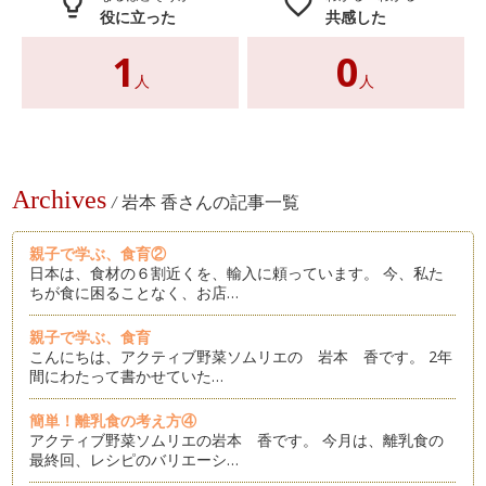
lightbulb_outline
favorite_border
役に立った
共感した
1
0
人
人
Archives
/
岩本 香さんの記事一覧
親子で学ぶ、食育②
日本は、食材の６割近くを、輸入に頼っています。 今、私た
ちが食に困ることなく、お店…
親子で学ぶ、食育
こんにちは、アクティブ野菜ソムリエの 岩本 香です。 2年
間にわたって書かせていた…
簡単！離乳食の考え方④
アクティブ野菜ソムリエの岩本 香です。 今月は、離乳食の
最終回、レシピのバリエーシ…