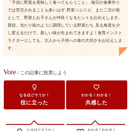
「子供に野菜を美味しく食べてもらうこと」‥毎日の食事作り
では苦労されることも多いはず‥野菜ソムリエ、また二児の母
として、野菜とお子さんが仲良くなるヒントをお伝えします。
普段、当たり前のように調理している野菜たち‥見る角度を少
し変えるだけで、新しい味が生まれてきますよ！食育インスト
ラクターとしても、大人から子供への食の大切さをお伝えしま
す。
Vote
/
この記事に投票しよう
lightbulb_outline
favorite_border
なるほどそうか！
わかる！わかる！
役に立った
共感した
なるほどそうか！
わかる！わかる！