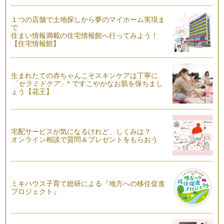
月になり、長かった夏休みも終わりま…
１つの店舗で土地探しから夢のマイホーム実現ま
で
変身上手な野菜～ナスぎらい克服しよう～
住まい情報満載の住宅情報館へ行ってみよう！
皆さん、こんにちは！アクティブ野菜ソムリエの 岩本 香で
【住宅情報館】
す。夏休みに入りましたね。我が家は…
野菜の色♪ いろいろ
生まれたての赤ちゃんこそスキンケアは丁寧に
皆さん、こんにちは！アクティブ野菜ソムリエの 岩本 香
※
「セラミドケア」
ですこやかなお肌を保ちまし
です。７月に入り、まだまだ不安定な…
ょう【花王】
ピーマンぎらい克服への道！
皆さん、こんにちは！ アクティブ野菜ソムリエの岩本 香で
す。梅雨もまっただ中！ でも、庭の…
宅配サービスが気になるけれど、しくみは？
オンライン相談で質問＆プレゼントをもらおう
野菜も大変身！ 親子で作ろう ジェリーサラダ♪
皆さん、こんにちは！野菜ソムリエの岩本 香 です。東京も
とうとう梅雨入りしましたね。家にこ…
ミキハウス子育て総研による『地方への移住促進
野菜でスイーツ♪ 親子で作ろうトマトのブラマンジェ
プロジェクト』
こんにちは！ 野菜ソムリエの岩本 香です。今年もあっとい
う間にもう半分…6月…
野菜の《旬》について知ろう！