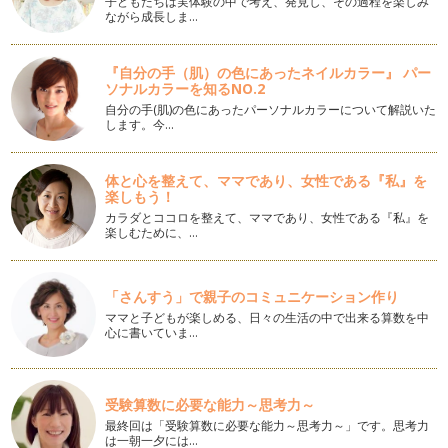
子どもたちは実体験の中で考え、発見し、その過程を楽しみ
ながら成長しま…
だしを簡単に使おう！
こんにちは、アクティブ野菜ソムリエの岩本 香です。桜の花
も咲き、季節は春になりました！ …
『自分の手（肌）の色にあったネイルカラー』 パー
ソナルカラーを知るNO.2
紫キャベツを楽しもう♪
自分の手(肌)の色にあったパーソナルカラーについて解説いた
梅の花が咲き、春が近づいているのを感じますね！ こんにち
します。今…
は、アクティブ野菜ソムリエの岩本香…
体と心を整えて、ママであり、女性である『私』を
冬の優れ野菜「芽キャベツ」
楽しもう！
こんにちは！ アクティブ野菜ソムリエの岩本 香です。 一
カラダとココロを整えて、ママであり、女性である『私』を
年間の執筆に引き続き、月に一回…
楽しむために、…
「野菜ぎらい」はなぜ、生まれる？
こんにちは、アクティブ野菜ソムリエの岩本 香です。新しい
「さんすう」で親子のコミュニケーション作り
年を迎えられ、大切な家族と素敵な時…
ママと子どもが楽しめる、日々の生活の中で出来る算数を中
心に書いていま…
親子で野菜のブーケを作ろう♪
こんにちは！ アクティブ野菜ソムリエの岩本 香です。 私
たち…
受験算数に必要な能力～思考力～
冬野菜を食べよう♪
最終回は「受験算数に必要な能力～思考力～」です。思考力
みなさん、こんにちは！ アクティブ野菜ソムリエの岩本 香
は一朝一夕には…