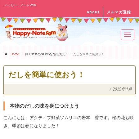
ハッピー・ノート.com
about
メルマガ登録
Toggl
navig
Home
輝くママのNEWSな“おはなし”
だしを簡単に使おう！
だしを簡単に使おう！
/
2015年4月
本物のだしの味を身につけよう
こんにちは、アクティブ野菜ソムリエの岩本 香です。桜の花も咲
き、季節は春になりました！