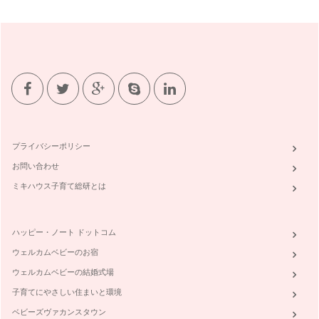
こんにちは！ 野菜ソムリエの岩本 香です。 節分を過ぎれ
ば季節は「春」へと進んでいくは…
野菜に親しむ☆簡単お手伝い♪
こんにちは！ 野菜ソムリエの岩本 香です。 ２月になりま
したが、まだまだ寒い日が続…
野菜ぎらいの克服へ～食べないステップ～
お子さんの野菜嫌いが原因で、「ある特定の野菜が食卓にのぼ
らない」というお話を耳にします。最…
プライバシーポリシー
味の記憶は忘れない～離乳食と野菜～
お問い合わせ
皆さん、こんにちは！ 野菜ソムリエで二児の母、岩本 香で
す。これから一年間、親子で…
ミキハウス子育て総研とは
ハッピー・ノート ドットコム
ウェルカムベビーのお宿
ウェルカムベビーの結婚式場
子育てにやさしい住まいと環境
ベビーズヴァカンスタウン