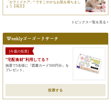
※
「セラミドケア」
ですこやかなお肌を保ちまし
しが感じられるようになってきました…
ょう【花王】
トマトの表情を見てみよう！
皆さん、こんにちは！ 野菜ソムリエの岩本 香です。 ４月
②回目の記事に引き続き、７…
トピックス一覧を見る
緑色の野菜＝（ｲｺｰﾙ）苦手を打ち砕け！！
皆さん、こんにちは！ 野菜ソムリエの岩本 香です。 今回
のコラムでは、私の息子（現…
春だ！野菜を育ててみよう♪②～実践編～
[今週の投票]
桜が咲き始め、すっかり春ですね♪ 皆さんこんにちは、野菜
"宅配食材"利用してる？
ソムリエの岩本 香です。 …
抽選で5名様に『図書カード500円分』を
プレゼント。
春だ！野菜を育ててみよう♪①～ねらい編～
春が近づいて来ましたね！ こんにちは！ 野菜ソムリエの岩
本 香です。 ４月になれば…
集団の力（ちから）～野菜ぎらい克服塾の現場から～
投票する
みなさん、こんにちは！ 野菜ソムリエの岩本 香です。 も
う3月！ 春は子どもたちにとっ…
親子で楽しむ雛祭り～お雛寿司を作ろう～