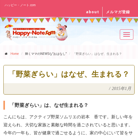
ハッピー・ノート.com
about
メルマガ登録
Toggl
navig
Home
輝くママのNEWSな“おはなし”
「野菜ぎらい」はなぜ、生まれる？
「野菜ぎらい」はなぜ、生まれる？
/
2015年1月
「野菜ぎらい」は、なぜ生まれる？
こんにちは、アクティブ野菜ソムリエの岩本 香です。新しい年を
迎えられ、大切な家族と素敵な時間を過ごされていると思います。
今年の一年も、皆が健康で過ごせるように、家の中心にいて皆をサ