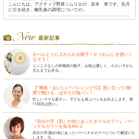
こんにちは、アクティブ野菜ソムリエの 岩本 香です。先月
に引き続き、離乳食の調理についての…
簡単！離乳食の考え方②
皆さん、こんにちは！アクティブ野菜ソムリエの 岩本 香で
す。 今月も、前回に引き続…
簡単！離乳食の考え方
こんにちは、アクティブ野菜ソムリエの岩本 香です。 今回
おべんとうに入れられる餃子！かつおぶしを使いこ
のテーマは、「離乳食」に…
なそう！
ニンニクなしの和風味の餃子。お味は優しく、小さい子から
子どもも好きになる！スムージーを始めよう！
大人までお弁当…
皆さん こんにちは。アクティブ野菜ソムリエの岩本 香で
す。 季節も7月、夏に向かっ…
【"簡単・おいしい"パンレシピ12】思い立って1時
間で焼ける、はやりの塩パン！
好き嫌いと偏食
こんにちは、アクティブ野菜ソムリエの岩本 香です。 今年
忙しいママも楽チン、子どもも喜ぶパンをお伝えします。第
11回目は思い…
の5月は、ずいぶん早く夏日…
塩にこだわってみよう
『自分の手（肌）の色にあったネイルカラー』 パー
こんにちは、アクティブ野菜ソムリエの岩本 香です。 ５月
ソナルカラーを知るNO.2
に入り、あっという間に立夏…
自分の手(肌)の色にあったパーソナルカラーについて解説いた
します。今…