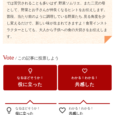
では苦労されることも多いはず‥野菜ソムリエ、また二児の母
として、野菜とお子さんが仲良くなるヒントをお伝えします。
普段、当たり前のように調理している野菜たち‥見る角度を少
し変えるだけで、新しい味が生まれてきますよ！食育インスト
ラクターとしても、大人から子供への食の大切さをお伝えしま
す。
Vote
/
この記事に投票しよう
lightbulb_outline
favorite_border
なるほどそうか！
わかる！わかる！
役に立った
共感した
なるほどそうか！
わかる！わかる！
lightbulb_outline
favorite_border
役に立った
共感した