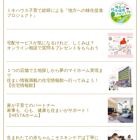
ミキハウス子育て総研による『地方への移住促進
変身上手な野菜～ナスぎらい克服しよう～
プロジェクト』
皆さん、こんにちは！アクティブ野菜ソムリエの 岩本 香で
す。夏休みに入りましたね。我が家は…
野菜の色♪ いろいろ
皆さん、こんにちは！アクティブ野菜ソムリエの 岩本 香
宅配サービスが気になるけれど、しくみは？
です。７月に入り、まだまだ不安定な…
オンライン相談で質問＆プレゼントをもらおう
ピーマンぎらい克服への道！
皆さん、こんにちは！ アクティブ野菜ソムリエの岩本 香で
１つの店舗で土地探しから夢のマイホーム実現ま
す。梅雨もまっただ中！ でも、庭の…
で
住まい情報満載の住宅情報館へ行ってみよう！
野菜も大変身！ 親子で作ろう ジェリーサラダ♪
【住宅情報館】
皆さん、こんにちは！野菜ソムリエの岩本 香 です。東京も
とうとう梅雨入りしましたね。家にこ…
家が子育てのパートナー
野菜でスイーツ♪ 親子で作ろうトマトのブラマンジェ
家事も、心も、健康も住まいがサポート！
こんにちは！ 野菜ソムリエの岩本 香です。今年もあっとい
【HESTAホーム】
う間にもう半分…6月…
野菜の《旬》について知ろう！
こんにちは！野菜ソムリエの岩本 香です。少しずつ暑い日差
生まれたての赤ちゃんこそスキンケアは丁寧に