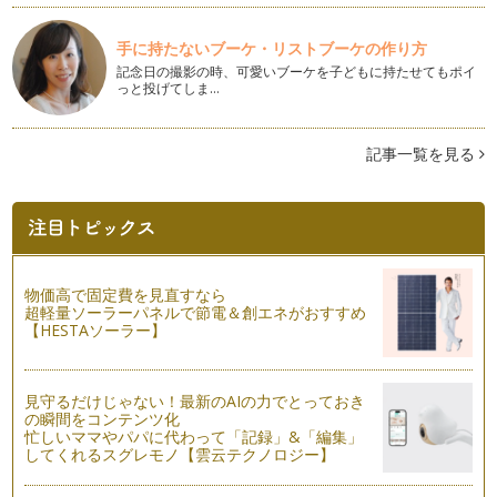
冬至とカボチャ
皆さん、こんにちは！ アクティブ野菜ソムリエの岩本 香で
手に持たないブーケ・リストブーケの作り方
す。 立冬を過ぎ、肌寒い日…
記念日の撮影の時、可愛いブーケを子どもに持たせてもポイ
っと投げてしま…
調味料のひみつ
皆さん、こんにちは！ アクティブ野菜ソムリエの岩本 香で
す。 秋まっさかり！ 急に…
記事一覧を見る
キャベツを食べよう♪
こんにちは！ アクティブ野菜ソムリエの 岩本香です。 一
雨ごとに秋が近づいているの…
子どもと考えよう～食べ物の選び方～
物価高で固定費を見直すなら
こんにちは、アクティブ野菜ソムリエの岩本 香です。金木犀
超軽量ソーラーパネルで節電＆創エネがおすすめ
の花の香りが漂い、秋の訪れを感じま…
【HESTAソーラー】
ニンジンをもっと楽しもう♪
こんにちは！ アクティブ野菜ソムリエの 岩本 香です。
見守るだけじゃない！最新のAIの力でとっておき
蝉の声から、少しずつ虫の声に代…
の瞬間をコンテンツ化
忙しいママやパパに代わって「記録」&「編集」
＜食育＞が好き嫌いをへらしていく
してくれるスグレモノ【雲云テクノロジー】
こんにちは！ アクティブ野菜ソムリエの 岩本 香です。9
月になり、長かった夏休みも終わりま…