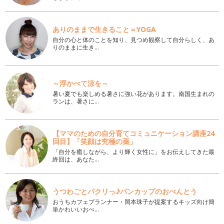
だしを簡単に使おう！
こんにちは、アクティブ野菜ソムリエの岩本 香です。桜の花
も咲き、季節は春になりました！ …
ありのままで生きること＝YOGA
自分の心と体のことを知り、見つめ観察して自分らしく、あ
紫キャベツを楽しもう♪
りのままに生き…
梅の花が咲き、春が近づいているのを感じますね！ こんにち
は、アクティブ野菜ソムリエの岩本香…
冬の優れ野菜「芽キャベツ」
～浮かべて涼を～
こんにちは！ アクティブ野菜ソムリエの岩本 香です。 一
暑い夏でも楽しめる暑さに強い花があります。南国生まれの
年間の執筆に引き続き、月に一回…
ランは、暑さに…
「野菜ぎらい」はなぜ、生まれる？
こんにちは、アクティブ野菜ソムリエの岩本 香です。新しい
【ママのための自分育てコミュニケーション講座24
年を迎えられ、大切な家族と素敵な時…
回目】「笑顔は究極の薬」
「自分を癒しながら、より輝く女性に」をお伝えしてきた最
親子で野菜のブーケを作ろう♪
終回は、あなた…
こんにちは！ アクティブ野菜ソムリエの岩本 香です。 私
たち…
うつわごとパクリっ♪パンカップのおべんとう
冬野菜を食べよう♪
おうちカフェプランナー・岡本珠子が提案するキッズ向け簡
みなさん、こんにちは！ アクティブ野菜ソムリエの岩本 香
単かわいいおべ…
です。 いよいよ冬が始まりまし…