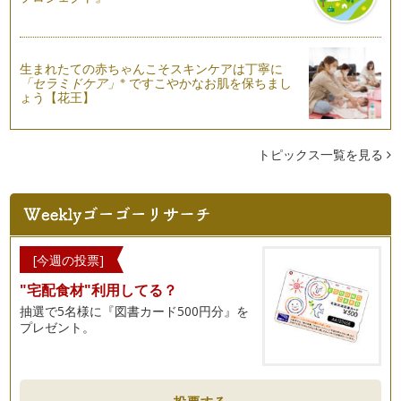
う間にもう半分…6月…
野菜の《旬》について知ろう！
こんにちは！野菜ソムリエの岩本 香です。少しずつ暑い日差
生まれたての赤ちゃんこそスキンケアは丁寧に
※
「セラミドケア」
ですこやかなお肌を保ちまし
しが感じられるようになってきました…
ょう【花王】
トマトの表情を見てみよう！
皆さん、こんにちは！ 野菜ソムリエの岩本 香です。 ４月
②回目の記事に引き続き、７…
トピックス一覧を見る
緑色の野菜＝（ｲｺｰﾙ）苦手を打ち砕け！！
皆さん、こんにちは！ 野菜ソムリエの岩本 香です。 今回
のコラムでは、私の息子（現…
春だ！野菜を育ててみよう♪②～実践編～
[今週の投票]
桜が咲き始め、すっかり春ですね♪ 皆さんこんにちは、野菜
"宅配食材"利用してる？
ソムリエの岩本 香です。 …
抽選で5名様に『図書カード500円分』を
春だ！野菜を育ててみよう♪①～ねらい編～
プレゼント。
春が近づいて来ましたね！ こんにちは！ 野菜ソムリエの岩
本 香です。 ４月になれば…
集団の力（ちから）～野菜ぎらい克服塾の現場から～