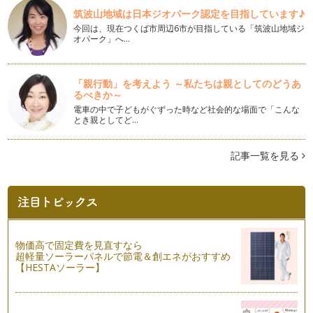
筑波山地域は日本ジオパーク認定を目指しています♪
冬野菜を食べよう♪
今回は、現在つくば市周辺6市が目指している「筑波山地域ジ
みなさん、こんにちは！ アクティブ野菜ソムリエの岩本 香
オパーク」へ…
です。 いよいよ冬が始まりまし…
冬至とカボチャ
「親行動」を考えよう ～私たちは親としてのどうあ
皆さん、こんにちは！ アクティブ野菜ソムリエの岩本 香で
るべきか～
す。 立冬を過ぎ、肌寒い日…
電車の中で子どもがぐずった時など社会的な場面で「こんな
とき親としてど…
調味料のひみつ
皆さん、こんにちは！ アクティブ野菜ソムリエの岩本 香で
す。 秋まっさかり！ 急に…
記事一覧を見る
キャベツを食べよう♪
こんにちは！ アクティブ野菜ソムリエの 岩本香です。 一
雨ごとに秋が近づいているの…
子どもと考えよう～食べ物の選び方～
物価高で固定費を見直すなら
こんにちは、アクティブ野菜ソムリエの岩本 香です。金木犀
超軽量ソーラーパネルで節電＆創エネがおすすめ
の花の香りが漂い、秋の訪れを感じま…
【HESTAソーラー】
ニンジンをもっと楽しもう♪
こんにちは！ アクティブ野菜ソムリエの 岩本 香です。