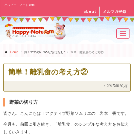
ハッピー・ノート.com
about
メルマガ登録
Toggl
navig
Home
輝くママのNEWSな“おはなし”
簡単！離乳食の考え方②
簡単！離乳食の考え方②
/
2015年10月
野菜の切り方
皆さん、こんにちは！アクティブ野菜ソムリエの 岩本 香です。
今月も、前回に引き続き、「離乳食」のシンプルな考え方をお伝え
していきます。