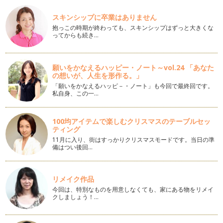
塩にこだわってみよう
こんにちは、アクティブ野菜ソムリエの岩本 香です。 ５月
スキンシップに卒業はありません
に入り、あっという間に立夏…
抱っこの時期が終わっても、スキンシップはずっと大きくな
ってからも続き…
だしを簡単に使おう！
こんにちは、アクティブ野菜ソムリエの岩本 香です。桜の花
も咲き、季節は春になりました！ …
願いをかなえるハッピー・ノート～vol.24 「あなた
の想いが、人生を形作る。」
紫キャベツを楽しもう♪
「願いをかなえるハッピ－・ノート」も今回で最終回です。
梅の花が咲き、春が近づいているのを感じますね！ こんにち
私自身、この一…
は、アクティブ野菜ソムリエの岩本香…
100均アイテムで楽しむクリスマスのテーブルセッ
冬の優れ野菜「芽キャベツ」
ティング
こんにちは！ アクティブ野菜ソムリエの岩本 香です。 一
11月に入り、街はすっかりクリスマスモードです。当日の準
年間の執筆に引き続き、月に一回…
備はつい後回…
「野菜ぎらい」はなぜ、生まれる？
こんにちは、アクティブ野菜ソムリエの岩本 香です。新しい
年を迎えられ、大切な家族と素敵な時…
リメイク作品
今回は、特別なものを用意しなくても、家にある物をリメイ
クしましょう！…
親子で野菜のブーケを作ろう♪
こんにちは！ アクティブ野菜ソムリエの岩本 香です。 私
たち…