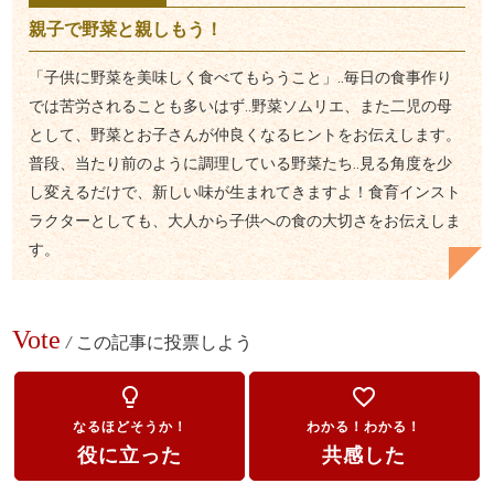
親子で野菜と親しもう！
「子供に野菜を美味しく食べてもらうこと」‥毎日の食事作り
では苦労されることも多いはず‥野菜ソムリエ、また二児の母
として、野菜とお子さんが仲良くなるヒントをお伝えします。
普段、当たり前のように調理している野菜たち‥見る角度を少
し変えるだけで、新しい味が生まれてきますよ！食育インスト
ラクターとしても、大人から子供への食の大切さをお伝えしま
す。
Vote
/
この記事に投票しよう
lightbulb_outline
favorite_border
なるほどそうか！
わかる！わかる！
役に立った
共感した