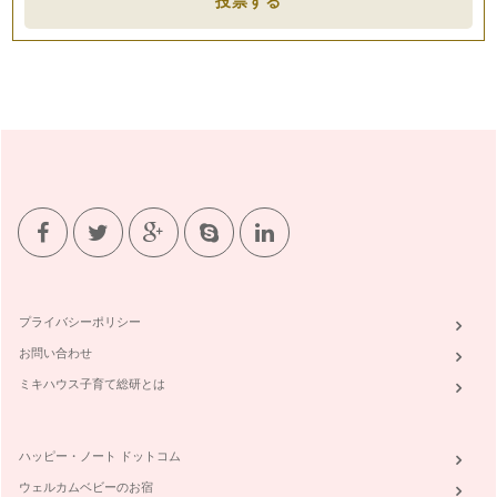
投票する
みなさん、こんにちは！ 野菜ソムリエの岩本 香です。 も
う3月！ 春は子どもたちにとっ…
親子で楽しむ雛祭り～お雛寿司を作ろう～
こんにちは！ 野菜ソムリエの岩本 香です。 節分を過ぎれ
ば季節は「春」へと進んでいくは…
野菜に親しむ☆簡単お手伝い♪
こんにちは！ 野菜ソムリエの岩本 香です。 ２月になりま
したが、まだまだ寒い日が続…
野菜ぎらいの克服へ～食べないステップ～
お子さんの野菜嫌いが原因で、「ある特定の野菜が食卓にのぼ
らない」というお話を耳にします。最…
プライバシーポリシー
味の記憶は忘れない～離乳食と野菜～
お問い合わせ
皆さん、こんにちは！ 野菜ソムリエで二児の母、岩本 香で
す。これから一年間、親子で…
ミキハウス子育て総研とは
ハッピー・ノート ドットコム
ウェルカムベビーのお宿