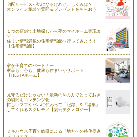
蝉の声から、少しずつ虫の声に代…
宅配サービスが気になるけれど、しくみは？
オンライン相談で質問＆プレゼントをもらおう
＜食育＞が好き嫌いをへらしていく
こんにちは！ アクティブ野菜ソムリエの 岩本 香です。9
月になり、長かった夏休みも終わりま…
１つの店舗で土地探しから夢のマイホーム実現ま
で
変身上手な野菜～ナスぎらい克服しよう～
住まい情報満載の住宅情報館へ行ってみよう！
皆さん、こんにちは！アクティブ野菜ソムリエの 岩本 香で
【住宅情報館】
す。夏休みに入りましたね。我が家は…
野菜の色♪ いろいろ
家が子育てのパートナー
皆さん、こんにちは！アクティブ野菜ソムリエの 岩本 香
家事も、心も、健康も住まいがサポート！
です。７月に入り、まだまだ不安定な…
【HESTAホーム】
ピーマンぎらい克服への道！
皆さん、こんにちは！ アクティブ野菜ソムリエの岩本 香で
見守るだけじゃない！最新のAIの力でとっておき
す。梅雨もまっただ中！ でも、庭の…
の瞬間をコンテンツ化
忙しいママやパパに代わって「記録」&「編集」
野菜も大変身！ 親子で作ろう ジェリーサラダ♪
してくれるスグレモノ【雲云テクノロジー】
皆さん、こんにちは！野菜ソムリエの岩本 香 です。東京も
とうとう梅雨入りしましたね。家にこ…
野菜でスイーツ♪ 親子で作ろうトマトのブラマンジェ
ミキハウス子育て総研による『地方への移住促進
プロジェクト』
こんにちは！ 野菜ソムリエの岩本 香です。今年もあっとい