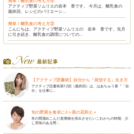
簡単！離乳食の考え方④
アクティブ野菜ソムリエの岩本 香です。 今月は、離乳食の
最終回、レシピのバリエーシ…
簡単！離乳食の考え方③
こんにちは、アクティブ野菜ソムリエの 岩本 香です。先月
に引き続き、離乳食の調理についての…
簡単！離乳食の考え方②
皆さん、こんにちは！アクティブ野菜ソムリエの 岩本 香で
す。 今月も、前回に引き続…
簡単！離乳食の考え方
こんにちは、アクティブ野菜ソムリエの岩本 香です。 今回
【アクティブ読書術】自分から「発信する」生き方
のテーマは、「離乳食」に…
アクティブ読書術第12回（最終回）は、はあちゅう著『「自
分」を仕事に…
子どもも好きになる！スムージーを始めよう！
皆さん こんにちは。アクティブ野菜ソムリエの岩本 香で
す。 季節も7月、夏に向かっ…
旬の野菜を食卓に♪＝菜の花和え＝
好き嫌いと偏食
冬の間溜めこんだ老廃物を排出させたいこれからの時期、少
こんにちは、アクティブ野菜ソムリエの岩本 香です。 今年
し苦味のある野…
の5月は、ずいぶん早く夏日…