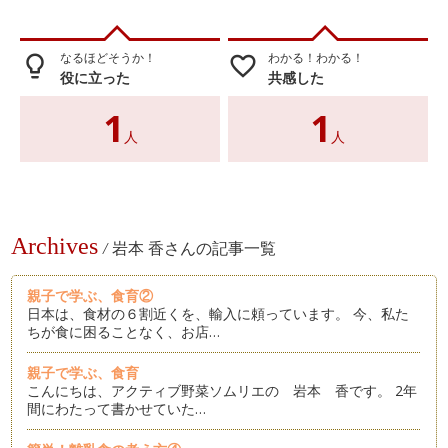
なるほどそうか！
わかる！わかる！
lightbulb_outline
favorite_border
役に立った
共感した
1
1
人
人
Archives
/
岩本 香さんの記事一覧
親子で学ぶ、食育②
日本は、食材の６割近くを、輸入に頼っています。 今、私た
ちが食に困ることなく、お店…
親子で学ぶ、食育
こんにちは、アクティブ野菜ソムリエの 岩本 香です。 2年
間にわたって書かせていた…