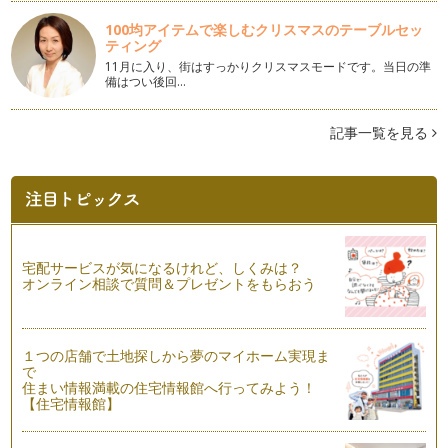
冬至とカボチャ
100均アイテムで楽しむクリスマスのテーブルセッ
皆さん、こんにちは！ アクティブ野菜ソムリエの岩本 香で
ティング
す。 立冬を過ぎ、肌寒い日…
11月に入り、街はすっかりクリスマスモードです。当日の準
備はつい後回…
調味料のひみつ
皆さん、こんにちは！ アクティブ野菜ソムリエの岩本 香で
す。 秋まっさかり！ 急に…
記事一覧を見る
キャベツを食べよう♪
こんにちは！ アクティブ野菜ソムリエの 岩本香です。 一
雨ごとに秋が近づいているの…
子どもと考えよう～食べ物の選び方～
こんにちは、アクティブ野菜ソムリエの岩本 香です。金木犀
宅配サービスが気になるけれど、しくみは？
の花の香りが漂い、秋の訪れを感じま…
オンライン相談で質問＆プレゼントをもらおう
ニンジンをもっと楽しもう♪
こんにちは！ アクティブ野菜ソムリエの 岩本 香です。
１つの店舗で土地探しから夢のマイホーム実現ま
蝉の声から、少しずつ虫の声に代…
で
住まい情報満載の住宅情報館へ行ってみよう！
＜食育＞が好き嫌いをへらしていく
【住宅情報館】
こんにちは！ アクティブ野菜ソムリエの 岩本 香です。9
月になり、長かった夏休みも終わりま…