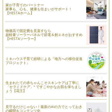
家が子育てのパートナー
変身上手な野菜～ナスぎらい克服しよう～
家事も、心も、健康も住まいがサポート！
皆さん、こんにちは！アクティブ野菜ソムリエの 岩本 香で
【HESTAホーム】
す。夏休みに入りましたね。我が家は…
野菜の色♪ いろいろ
物価高で固定費を見直すなら
皆さん、こんにちは！アクティブ野菜ソムリエの 岩本 香
超軽量ソーラーパネルで節電＆創エネがおすすめ
です。７月に入り、まだまだ不安定な…
【HESTAソーラー】
ピーマンぎらい克服への道！
皆さん、こんにちは！ アクティブ野菜ソムリエの岩本 香で
す。梅雨もまっただ中！ でも、庭の…
ミキハウス子育て総研による『地方への移住促進
プロジェクト』
野菜も大変身！ 親子で作ろう ジェリーサラダ♪
皆さん、こんにちは！野菜ソムリエの岩本 香 です。東京も
とうとう梅雨入りしましたね。家にこ…
生まれたての赤ちゃんこそスキンケアは丁寧に
野菜でスイーツ♪ 親子で作ろうトマトのブラマンジェ
※
「セラミドケア」
ですこやかなお肌を保ちまし
こんにちは！ 野菜ソムリエの岩本 香です。今年もあっとい
ょう【花王】
う間にもう半分…6月…
野菜の《旬》について知ろう！
見守るだけじゃない！最新のAIの力でとっておき
こんにちは！野菜ソムリエの岩本 香です。少しずつ暑い日差
の瞬間をコンテンツ化