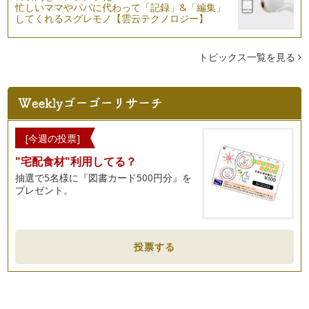
しが感じられるようになってきました…
忙しいママやパパに代わって「記録」&「編集」
してくれるスグレモノ【雲云テクノロジー】
トマトの表情を見てみよう！
皆さん、こんにちは！ 野菜ソムリエの岩本 香です。 ４月
②回目の記事に引き続き、７…
トピックス一覧を見る
緑色の野菜＝（ｲｺｰﾙ）苦手を打ち砕け！！
皆さん、こんにちは！ 野菜ソムリエの岩本 香です。 今回
のコラムでは、私の息子（現…
春だ！野菜を育ててみよう♪②～実践編～
[今週の投票]
桜が咲き始め、すっかり春ですね♪ 皆さんこんにちは、野菜
"宅配食材"利用してる？
ソムリエの岩本 香です。 …
抽選で5名様に『図書カード500円分』を
プレゼント。
春だ！野菜を育ててみよう♪①～ねらい編～
春が近づいて来ましたね！ こんにちは！ 野菜ソムリエの岩
本 香です。 ４月になれば…
集団の力（ちから）～野菜ぎらい克服塾の現場から～
投票する
みなさん、こんにちは！ 野菜ソムリエの岩本 香です。 も
う3月！ 春は子どもたちにとっ…
親子で楽しむ雛祭り～お雛寿司を作ろう～
こんにちは！ 野菜ソムリエの岩本 香です。 節分を過ぎれ