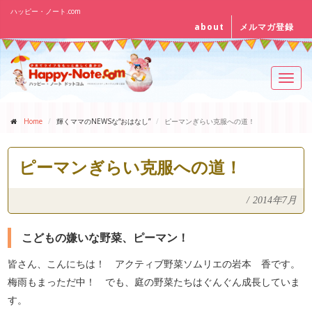
ハッピー・ノート.com
about
メルマガ登録
Toggl
navig
Home
輝くママのNEWSな“おはなし”
ピーマンぎらい克服への道！
ピーマンぎらい克服への道！
/
2014年7月
こどもの嫌いな野菜、ピーマン！
皆さん、こんにちは！ アクティブ野菜ソムリエの岩本 香です。
梅雨もまっただ中！ でも、庭の野菜たちはぐんぐん成長していま
す。