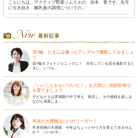
こんにちは、アクティブ野菜ソムリエの 岩本 香です。先月
に引き続き、離乳食の調理についての…
簡単！離乳食の考え方②
皆さん、こんにちは！アクティブ野菜ソムリエの 岩本 香で
す。 今月も、前回に引き続…
簡単！離乳食の考え方
こんにちは、アクティブ野菜ソムリエの岩本 香です。 今回
花1輪、たまには違ったアングルで撮影してみましょ
のテーマは、「離乳食」に…
う
花1輪をフォトジェニックに！ 自生している花を撮影すると
子どもも好きになる！スムージーを始めよう！
きに、いつも…
皆さん こんにちは。アクティブ野菜ソムリエの岩本 香で
す。 季節も7月、夏に向かっ…
「いいことおもいついた！」を大切に...知的好奇心
を育てましょう
好き嫌いと偏食
こんにちは、アクティブ野菜ソムリエの岩本 香です。 今年
子どもたちは実体験の中で考え、発見し、その過程を楽しみ
ながら成長しま…
の5月は、ずいぶん早く夏日…
塩にこだわってみよう
こんにちは、アクティブ野菜ソムリエの岩本 香です。 ５月
年末の大掃除はパパがリーダー！
に入り、あっという間に立夏…
年末恒例の大掃除、今年はちょっとやり方を変えてみません
か？ パパが大…