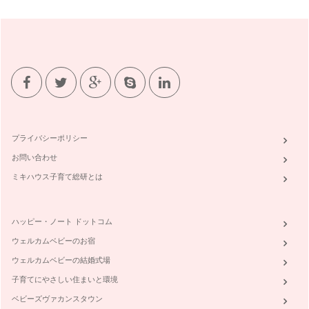
ば季節は「春」へと進んでいくは…
野菜に親しむ☆簡単お手伝い♪
こんにちは！ 野菜ソムリエの岩本 香です。 ２月になりま
したが、まだまだ寒い日が続…
野菜ぎらいの克服へ～食べないステップ～
お子さんの野菜嫌いが原因で、「ある特定の野菜が食卓にのぼ
らない」というお話を耳にします。最…
プライバシーポリシー
味の記憶は忘れない～離乳食と野菜～
お問い合わせ
皆さん、こんにちは！ 野菜ソムリエで二児の母、岩本 香で
す。これから一年間、親子で…
ミキハウス子育て総研とは
ハッピー・ノート ドットコム
ウェルカムベビーのお宿
ウェルカムベビーの結婚式場
子育てにやさしい住まいと環境
ベビーズヴァカンスタウン