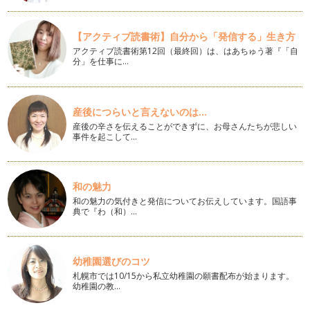
だしを簡単に使おう！
こんにちは、アクティブ野菜ソムリエの岩本 香です。桜の花
も咲き、季節は春になりました！ …
【アクティブ読書術】自分から「発信する」生き方
アクティブ読書術第12回（最終回）は、はあちゅう著『「自
紫キャベツを楽しもう♪
分」を仕事に…
梅の花が咲き、春が近づいているのを感じますね！ こんにち
は、アクティブ野菜ソムリエの岩本香…
冬の優れ野菜「芽キャベツ」
産後につらいと言えないのは...
こんにちは！ アクティブ野菜ソムリエの岩本 香です。 一
産後の辛さを伝えることができずに、お母さんたちが悲しい
年間の執筆に引き続き、月に一回…
事件を起こして…
「野菜ぎらい」はなぜ、生まれる？
こんにちは、アクティブ野菜ソムリエの岩本 香です。新しい
和の魅力
年を迎えられ、大切な家族と素敵な時…
和の魅力の気付きと発信についてお伝えしています。国語事
典で『わ（和）…
親子で野菜のブーケを作ろう♪
こんにちは！ アクティブ野菜ソムリエの岩本 香です。 私
たち…
幼稚園選びのコツ
冬野菜を食べよう♪
札幌市では10/15から私立幼稚園の願書配布が始まります。
みなさん、こんにちは！ アクティブ野菜ソムリエの岩本 香
幼稚園の教…
です。 いよいよ冬が始まりまし…