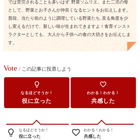
では苦労されることも多いはず‥野菜ソムリエ、また二児の母
として、野菜とお子さんが仲良くなるヒントをお伝えします。
普段、当たり前のように調理している野菜たち‥見る角度を少
し変えるだけで、新しい味が生まれてきますよ！食育インスト
ラクターとしても、大人から子供への食の大切さをお伝えしま
す。
Vote
/
この記事に投票しよう
lightbulb_outline
favorite_border
なるほどそうか！
わかる！わかる！
役に立った
共感した
なるほどそうか！
わかる！わかる！
lightbulb_outline
favorite_border
役に立った
共感した