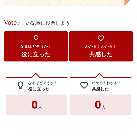
Vote
/
この記事に投票しよう
lightbulb_outline
favorite_border
なるほどそうか！
わかる！わかる！
役に立った
共感した
なるほどそうか！
わかる！わかる！
lightbulb_outline
favorite_border
役に立った
共感した
0
0
人
人