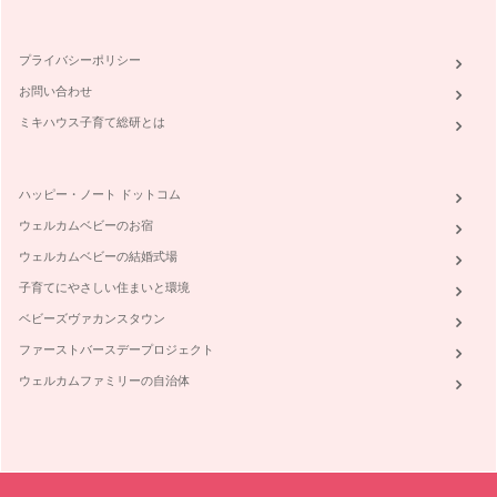
お子さんの野菜嫌いが原因で、「ある特定の野菜が食卓にのぼ
らない」というお話を耳にします。最…
プライバシーポリシー
味の記憶は忘れない～離乳食と野菜～
お問い合わせ
皆さん、こんにちは！ 野菜ソムリエで二児の母、岩本 香で
す。これから一年間、親子で…
ミキハウス子育て総研とは
ハッピー・ノート ドットコム
ウェルカムベビーのお宿
ウェルカムベビーの結婚式場
子育てにやさしい住まいと環境
ベビーズヴァカンスタウン
ファーストバースデープロジェクト
ウェルカムファミリーの自治体