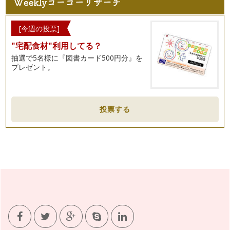
のコラムでは、私の息子（現…
春だ！野菜を育ててみよう♪②～実践編～
[今週の投票]
桜が咲き始め、すっかり春ですね♪ 皆さんこんにちは、野菜
"宅配食材"利用してる？
ソムリエの岩本 香です。 …
抽選で5名様に『図書カード500円分』を
プレゼント。
春だ！野菜を育ててみよう♪①～ねらい編～
春が近づいて来ましたね！ こんにちは！ 野菜ソムリエの岩
本 香です。 ４月になれば…
集団の力（ちから）～野菜ぎらい克服塾の現場から～
投票する
みなさん、こんにちは！ 野菜ソムリエの岩本 香です。 も
う3月！ 春は子どもたちにとっ…
親子で楽しむ雛祭り～お雛寿司を作ろう～
こんにちは！ 野菜ソムリエの岩本 香です。 節分を過ぎれ
ば季節は「春」へと進んでいくは…
野菜に親しむ☆簡単お手伝い♪
こんにちは！ 野菜ソムリエの岩本 香です。 ２月になりま
したが、まだまだ寒い日が続…
野菜ぎらいの克服へ～食べないステップ～