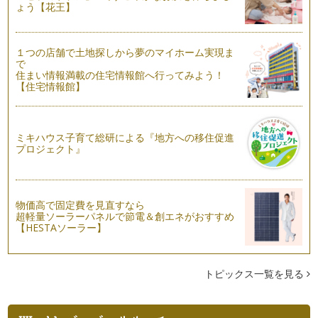
ょう【花王】
ピーマンぎらい克服への道！
皆さん、こんにちは！ アクティブ野菜ソムリエの岩本 香で
１つの店舗で土地探しから夢のマイホーム実現ま
す。梅雨もまっただ中！ でも、庭の…
で
住まい情報満載の住宅情報館へ行ってみよう！
野菜も大変身！ 親子で作ろう ジェリーサラダ♪
【住宅情報館】
皆さん、こんにちは！野菜ソムリエの岩本 香 です。東京も
とうとう梅雨入りしましたね。家にこ…
ミキハウス子育て総研による『地方への移住促進
野菜でスイーツ♪ 親子で作ろうトマトのブラマンジェ
プロジェクト』
こんにちは！ 野菜ソムリエの岩本 香です。今年もあっとい
う間にもう半分…6月…
野菜の《旬》について知ろう！
こんにちは！野菜ソムリエの岩本 香です。少しずつ暑い日差
物価高で固定費を見直すなら
超軽量ソーラーパネルで節電＆創エネがおすすめ
しが感じられるようになってきました…
【HESTAソーラー】
トマトの表情を見てみよう！
皆さん、こんにちは！ 野菜ソムリエの岩本 香です。 ４月
②回目の記事に引き続き、７…
トピックス一覧を見る
緑色の野菜＝（ｲｺｰﾙ）苦手を打ち砕け！！
皆さん、こんにちは！ 野菜ソムリエの岩本 香です。 今回