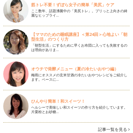
冬の優れ野菜「芽キャベツ」
筋トレ不要！ずぼら女子の簡単「美尻」ケア
こんにちは！ アクティブ野菜ソムリエの岩本 香です。 一
ここ数年、話題沸騰中の「美尻トレ」。プリっと上向きの綺
年間の執筆に引き続き、月に一回…
麗なヒップライ…
「野菜ぎらい」はなぜ、生まれる？
こんにちは、アクティブ野菜ソムリエの岩本 香です。新しい
【ママのための睡眠講座】＜第24回＞心地よい「朝
年を迎えられ、大切な家族と素敵な時…
型生活」のつくり方
「朝型生活」にするために早くお布団に入っても失敗するの
親子で野菜のブーケを作ろう♪
は理由がありま…
こんにちは！ アクティブ野菜ソムリエの岩本 香です。 私
たち…
オウチで発酵メニュー（夏の冷たいおやつ編）
冬野菜を食べよう♪
梅雨にオススメの玄米甘酒の冷たいおやつレシピをご紹介し
みなさん、こんにちは！ アクティブ野菜ソムリエの岩本 香
ます。ベースに…
です。 いよいよ冬が始まりまし…
冬至とカボチャ
皆さん、こんにちは！ アクティブ野菜ソムリエの岩本 香で
ひんやり簡単！和スイーツ！
す。 立冬を過ぎ、肌寒い日…
ヘルシーで美味しい和スイーツの作り方を紹介しています。
片栗粉とお砂糖…
調味料のひみつ
皆さん、こんにちは！ アクティブ野菜ソムリエの岩本 香で
す。 秋まっさかり！ 急に…
記事一覧を見る