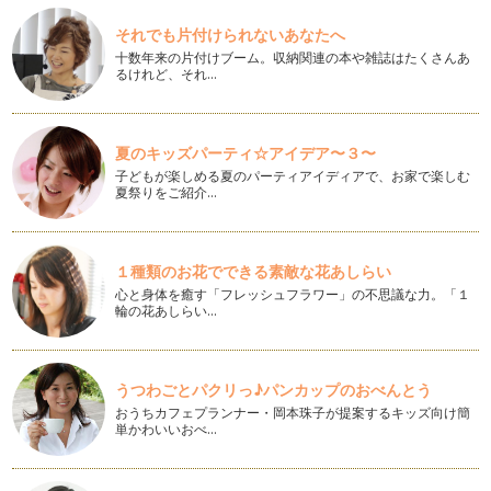
こんにちは、アクティブ野菜ソムリエの岩本 香です。 今回
それでも片付けられないあなたへ
のテーマは、「離乳食」に…
十数年来の片付けブーム。収納関連の本や雑誌はたくさんあ
るけれど、それ…
子どもも好きになる！スムージーを始めよう！
皆さん こんにちは。アクティブ野菜ソムリエの岩本 香で
す。 季節も7月、夏に向かっ…
夏のキッズパーティ☆アイデア〜３〜
好き嫌いと偏食
子どもが楽しめる夏のパーティアイディアで、お家で楽しむ
こんにちは、アクティブ野菜ソムリエの岩本 香です。 今年
夏祭りをご紹介…
の5月は、ずいぶん早く夏日…
塩にこだわってみよう
こんにちは、アクティブ野菜ソムリエの岩本 香です。 ５月
１種類のお花でできる素敵な花あしらい
に入り、あっという間に立夏…
心と身体を癒す「フレッシュフラワー」の不思議な力。「１
輪の花あしらい…
だしを簡単に使おう！
こんにちは、アクティブ野菜ソムリエの岩本 香です。桜の花
も咲き、季節は春になりました！ …
うつわごとパクリっ♪パンカップのおべんとう
おうちカフェプランナー・岡本珠子が提案するキッズ向け簡
紫キャベツを楽しもう♪
単かわいいおべ…
梅の花が咲き、春が近づいているのを感じますね！ こんにち
は、アクティブ野菜ソムリエの岩本香…