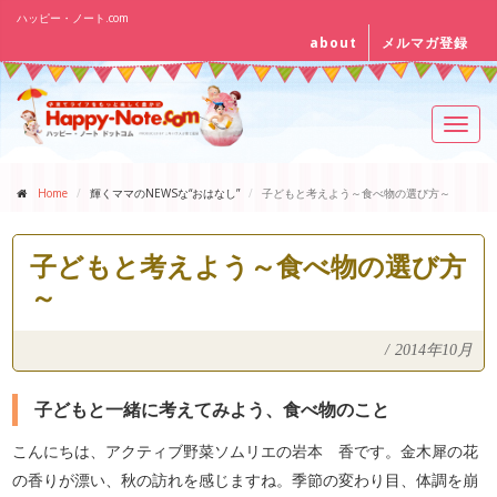
ハッピー・ノート.com
about
メルマガ登録
Toggl
navig
Home
輝くママのNEWSな“おはなし”
子どもと考えよう～食べ物の選び方～
子どもと考えよう～食べ物の選び方
～
/
2014年10月
子どもと一緒に考えてみよう、食べ物のこと
こんにちは、アクティブ野菜ソムリエの岩本 香です。金木犀の花
の香りが漂い、秋の訪れを感じますね。季節の変わり目、体調を崩