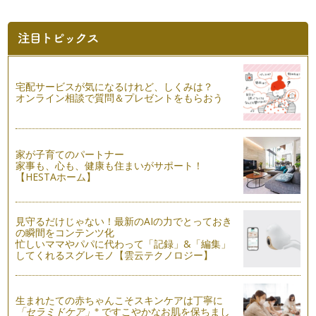
キャベツを食べよう♪
こんにちは！ アクティブ野菜ソムリエの 岩本香です。 一
雨ごとに秋が近づいているの…
子どもと考えよう～食べ物の選び方～
こんにちは、アクティブ野菜ソムリエの岩本 香です。金木犀
宅配サービスが気になるけれど、しくみは？
の花の香りが漂い、秋の訪れを感じま…
オンライン相談で質問＆プレゼントをもらおう
ニンジンをもっと楽しもう♪
こんにちは！ アクティブ野菜ソムリエの 岩本 香です。
蝉の声から、少しずつ虫の声に代…
家が子育てのパートナー
家事も、心も、健康も住まいがサポート！
【HESTAホーム】
＜食育＞が好き嫌いをへらしていく
こんにちは！ アクティブ野菜ソムリエの 岩本 香です。9
月になり、長かった夏休みも終わりま…
見守るだけじゃない！最新のAIの力でとっておき
の瞬間をコンテンツ化
変身上手な野菜～ナスぎらい克服しよう～
忙しいママやパパに代わって「記録」&「編集」
皆さん、こんにちは！アクティブ野菜ソムリエの 岩本 香で
してくれるスグレモノ【雲云テクノロジー】
す。夏休みに入りましたね。我が家は…
野菜の色♪ いろいろ
生まれたての赤ちゃんこそスキンケアは丁寧に
皆さん、こんにちは！アクティブ野菜ソムリエの 岩本 香
※
「セラミドケア」
ですこやかなお肌を保ちまし
です。７月に入り、まだまだ不安定な…