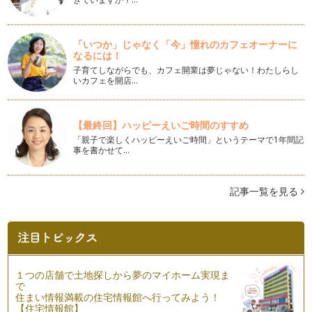
親子で野菜のブーケを作ろう♪
こんにちは！ アクティブ野菜ソムリエの岩本 香です。 私
たち…
「いつか」じゃなく「今」憧れのカフェオーナーに
なるには！
冬野菜を食べよう♪
みなさん、こんにちは！ アクティブ野菜ソムリエの岩本 香
子育てしながらでも、カフェ開業は夢じゃない！わたしらし
いカフェを開店…
です。 いよいよ冬が始まりまし…
冬至とカボチャ
皆さん、こんにちは！ アクティブ野菜ソムリエの岩本 香で
【最終回】ハッピーえいご時間のすすめ
す。 立冬を過ぎ、肌寒い日…
「親子で楽しくハッピーえいご時間」というテーマで1年間記
事を書かせて…
調味料のひみつ
皆さん、こんにちは！ アクティブ野菜ソムリエの岩本 香で
す。 秋まっさかり！ 急に…
記事一覧を見る
キャベツを食べよう♪
こんにちは！ アクティブ野菜ソムリエの 岩本香です。 一
雨ごとに秋が近づいているの…
子どもと考えよう～食べ物の選び方～
１つの店舗で土地探しから夢のマイホーム実現ま
こんにちは、アクティブ野菜ソムリエの岩本 香です。金木犀
で
の花の香りが漂い、秋の訪れを感じま…
住まい情報満載の住宅情報館へ行ってみよう！
【住宅情報館】