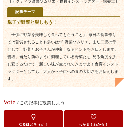
【アクティブ野菜ソムリエ・食育インストラクター・栄養士】
記事テーマ
親子で野菜と親しもう！
「子供に野菜を美味しく食べてもらうこと」‥毎日の食事作り
では苦労されることも多いはず‥野菜ソムリエ、また二児の母
として、野菜とお子さんが仲良くなるヒントをお伝えします。
普段、当たり前のように調理している野菜たち‥見る角度を少
し変えるだけで、新しい味が生まれてきますよ！食育インスト
ラクターとしても、大人から子供への食の大切さをお伝えしま
す。
Vote
/
この記事に投票しよう
lightbulb_outline
favorite_border
なるほどそうか！
わかる！わかる！