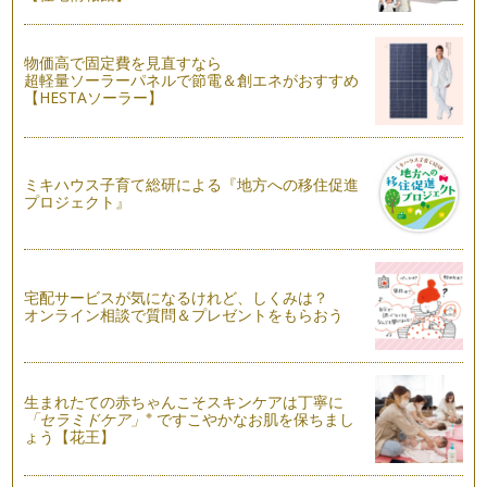
ニンジンをもっと楽しもう♪
こんにちは！ アクティブ野菜ソムリエの 岩本 香です。
蝉の声から、少しずつ虫の声に代…
物価高で固定費を見直すなら
超軽量ソーラーパネルで節電＆創エネがおすすめ
【HESTAソーラー】
＜食育＞が好き嫌いをへらしていく
こんにちは！ アクティブ野菜ソムリエの 岩本 香です。9
月になり、長かった夏休みも終わりま…
ミキハウス子育て総研による『地方への移住促進
変身上手な野菜～ナスぎらい克服しよう～
プロジェクト』
皆さん、こんにちは！アクティブ野菜ソムリエの 岩本 香で
す。夏休みに入りましたね。我が家は…
野菜の色♪ いろいろ
皆さん、こんにちは！アクティブ野菜ソムリエの 岩本 香
宅配サービスが気になるけれど、しくみは？
です。７月に入り、まだまだ不安定な…
オンライン相談で質問＆プレゼントをもらおう
ピーマンぎらい克服への道！
皆さん、こんにちは！ アクティブ野菜ソムリエの岩本 香で
す。梅雨もまっただ中！ でも、庭の…
生まれたての赤ちゃんこそスキンケアは丁寧に
※
「セラミドケア」
ですこやかなお肌を保ちまし
ょう【花王】
野菜も大変身！ 親子で作ろう ジェリーサラダ♪
皆さん、こんにちは！野菜ソムリエの岩本 香 です。東京も
とうとう梅雨入りしましたね。家にこ…