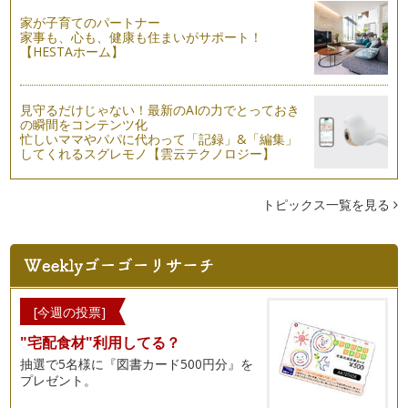
家が子育てのパートナー
野菜でスイーツ♪ 親子で作ろうトマトのブラマンジェ
家事も、心も、健康も住まいがサポート！
こんにちは！ 野菜ソムリエの岩本 香です。今年もあっとい
【HESTAホーム】
う間にもう半分…6月…
野菜の《旬》について知ろう！
見守るだけじゃない！最新のAIの力でとっておき
こんにちは！野菜ソムリエの岩本 香です。少しずつ暑い日差
の瞬間をコンテンツ化
しが感じられるようになってきました…
忙しいママやパパに代わって「記録」&「編集」
してくれるスグレモノ【雲云テクノロジー】
トマトの表情を見てみよう！
皆さん、こんにちは！ 野菜ソムリエの岩本 香です。 ４月
②回目の記事に引き続き、７…
トピックス一覧を見る
緑色の野菜＝（ｲｺｰﾙ）苦手を打ち砕け！！
皆さん、こんにちは！ 野菜ソムリエの岩本 香です。 今回
のコラムでは、私の息子（現…
春だ！野菜を育ててみよう♪②～実践編～
[今週の投票]
桜が咲き始め、すっかり春ですね♪ 皆さんこんにちは、野菜
"宅配食材"利用してる？
ソムリエの岩本 香です。 …
抽選で5名様に『図書カード500円分』を
プレゼント。
春だ！野菜を育ててみよう♪①～ねらい編～
春が近づいて来ましたね！ こんにちは！ 野菜ソムリエの岩