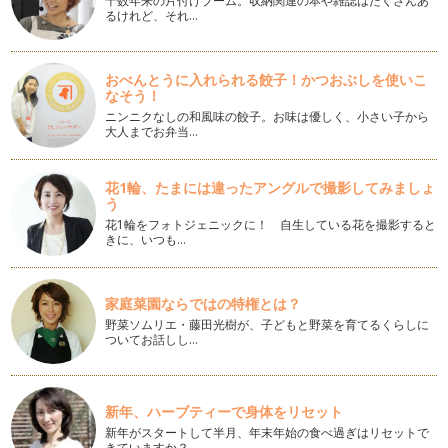
十数年来の片付けブーム。収納関連の本や雑誌はたくさんあ
こんにちは、アクティブ野菜ソムリエの岩本 香です。 今年
るけれど、それ…
の5月は、ずいぶん早く夏日…
塩にこだわってみよう
おべんとうに入れられる餃子！かつおぶしを使いこ
こんにちは、アクティブ野菜ソムリエの岩本 香です。 ５月
なそう！
に入り、あっという間に立夏…
ニンニクなしの和風味の餃子。お味は優しく、小さい子から
大人までお弁当…
だしを簡単に使おう！
こんにちは、アクティブ野菜ソムリエの岩本 香です。桜の花
も咲き、季節は春になりました！ …
花1輪、たまには違ったアングルで撮影してみましょ
う
紫キャベツを楽しもう♪
花1輪をフォトジェニックに！ 自生している花を撮影すると
梅の花が咲き、春が近づいているのを感じますね！ こんにち
きに、いつも…
は、アクティブ野菜ソムリエの岩本香…
冬の優れ野菜「芽キャベツ」
家庭菜園ならではの特権とは？
こんにちは！ アクティブ野菜ソムリエの岩本 香です。 一
野菜ソムリエ・藤田光樹が、子どもと野菜を育てるくらしに
年間の執筆に引き続き、月に一回…
ついてお話しし…
「野菜ぎらい」はなぜ、生まれる？
こんにちは、アクティブ野菜ソムリエの岩本 香です。新しい
新年、ハーブティーで身体をリセット
年を迎えられ、大切な家族と素敵な時…
新年がスタートして半月、年末年始の食べ過ぎはリセットで
きていますか？…