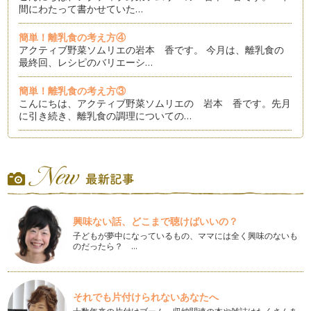
間にわたって書かせていた…
簡単！離乳食の考え方④
アクティブ野菜ソムリエの岩本 香です。 今月は、離乳食の
最終回、レシピのバリエーシ…
簡単！離乳食の考え方③
こんにちは、アクティブ野菜ソムリエの 岩本 香です。先月
に引き続き、離乳食の調理についての…
簡単！離乳食の考え方②
皆さん、こんにちは！アクティブ野菜ソムリエの 岩本 香で
す。 今月も、前回に引き続…
簡単！離乳食の考え方
こんにちは、アクティブ野菜ソムリエの岩本 香です。 今回
興味ない話、どこまで聴けばいいの？
のテーマは、「離乳食」に…
子どもが夢中になっているもの、ママには全く興味のないも
のだったら？ …
子どもも好きになる！スムージーを始めよう！
皆さん こんにちは。アクティブ野菜ソムリエの岩本 香で
す。 季節も7月、夏に向かっ…
それでも片付けられないあなたへ
好き嫌いと偏食