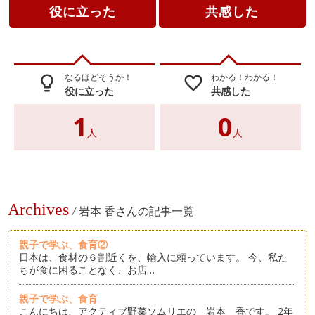
役に立った
共感した
なるほどそうか！
わかる！わかる！
lightbulb_outline
favorite_border
役に立った
共感した
1
0
人
人
Archives
/
岩本 香さんの記事一覧
親子で学ぶ、食育②
日本は、食材の６割近くを、輸入に頼っています。 今、私た
ちが食に困ることなく、お店…
親子で学ぶ、食育
こんにちは、アクティブ野菜ソムリエの 岩本 香です。 2年