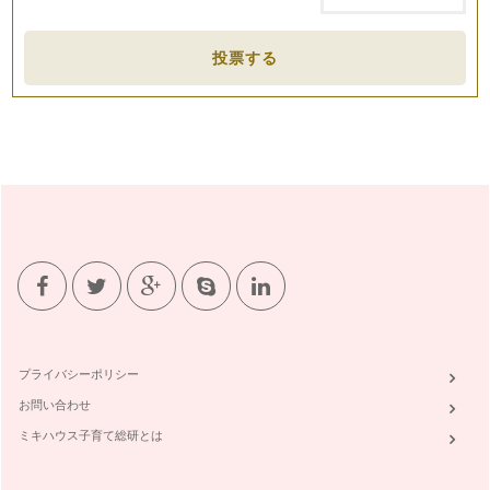
本 香です。 ４月になれば…
集団の力（ちから）～野菜ぎらい克服塾の現場から～
投票する
みなさん、こんにちは！ 野菜ソムリエの岩本 香です。 も
う3月！ 春は子どもたちにとっ…
親子で楽しむ雛祭り～お雛寿司を作ろう～
こんにちは！ 野菜ソムリエの岩本 香です。 節分を過ぎれ
ば季節は「春」へと進んでいくは…
野菜に親しむ☆簡単お手伝い♪
こんにちは！ 野菜ソムリエの岩本 香です。 ２月になりま
したが、まだまだ寒い日が続…
野菜ぎらいの克服へ～食べないステップ～
お子さんの野菜嫌いが原因で、「ある特定の野菜が食卓にのぼ
らない」というお話を耳にします。最…
プライバシーポリシー
味の記憶は忘れない～離乳食と野菜～
お問い合わせ
皆さん、こんにちは！ 野菜ソムリエで二児の母、岩本 香で
す。これから一年間、親子で…
ミキハウス子育て総研とは