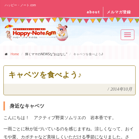
ハッピー・ノート.com
about
メルマガ登録
Toggl
navig
Home
輝くママのNEWSな“おはなし”
キャベツを食べよう♪
キャベツを食べよう♪
/
2014年10月
身近なキャベツ
こんにちは！ アクティブ野菜ソムリエの 岩本香です。
一雨ごとに秋が近づいているのを感じますね。涼しくなって、おイ
モや栗、カボチャなど美味しくいただける季節になりました。さ