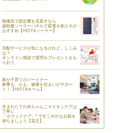
物価高で固定費を見直すなら
超軽量ソーラーパネルで節電＆創エネが
おすすめ【HESTAソーラー】
宅配サービスが気になるけれど、しくみ
は？
オンライン相談で質問＆プレゼントをも
らおう
家が子育てのパートナー
家事も、心も、健康も住まいがサポー
ト！【HESTAホーム】
生まれたての赤ちゃんこそスキンケアは
丁寧に
※
「セラミドケア」
ですこやかなお肌を
保ちましょう【花王】