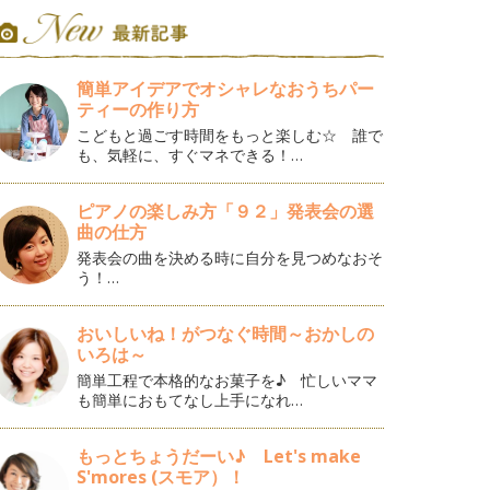
簡単アイデアでオシャレなおうちパー
ティーの作り方
こどもと過ごす時間をもっと楽しむ☆ 誰で
も、気軽に、すぐマネできる！…
ピアノの楽しみ方「９２」発表会の選
曲の仕方
発表会の曲を決める時に自分を見つめなおそ
う！…
おいしいね！がつなぐ時間～おかしの
いろは～
簡単工程で本格的なお菓子を♪ 忙しいママ
も簡単におもてなし上手になれ…
もっとちょうだーい♪ Let's make
S'mores (スモア）！