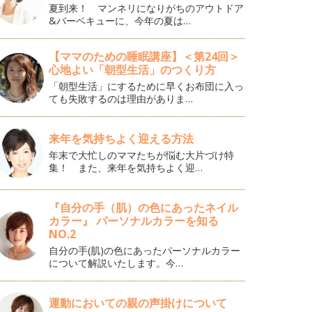
夏到来！ マンネリになりがちのアウトドア
&バーベキューに、今年の夏は…
【ママのための睡眠講座】＜第24回＞
心地よい「朝型生活」のつくり方
「朝型生活」にするために早くお布団に入っ
ても失敗するのは理由がありま…
来年を気持ちよく迎える方法
年末で大忙しのママたちが悩む大片づけ特
集！ また、来年を気持ちよく迎…
『自分の手（肌）の色にあったネイル
カラー』 パーソナルカラーを知る
NO.2
自分の手(肌)の色にあったパーソナルカラー
について解説いたします。今…
運動においての親の声掛けについて