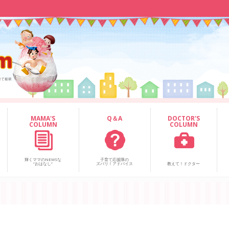
MAMA'S
Q＆A
DOCTOR'S
COLUMN
COLUMN
輝くママのNEWSな
子育て応援隊の
“おはなし”
ズバリ！アドバイス
教えて！ドクター