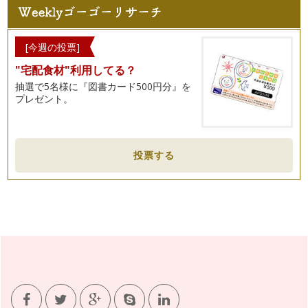
皆さん、こんにちは！ 野菜ソムリエの岩本 香です。 今回
のコラムでは、私の息子（現…
春だ！野菜を育ててみよう♪②～実践編～
[今週の投票]
桜が咲き始め、すっかり春ですね♪ 皆さんこんにちは、野菜
"宅配食材"利用してる？
ソムリエの岩本 香です。 …
抽選で5名様に『図書カード500円分』を
プレゼント。
春だ！野菜を育ててみよう♪①～ねらい編～
春が近づいて来ましたね！ こんにちは！ 野菜ソムリエの岩
本 香です。 ４月になれば…
集団の力（ちから）～野菜ぎらい克服塾の現場から～
投票する
みなさん、こんにちは！ 野菜ソムリエの岩本 香です。 も
う3月！ 春は子どもたちにとっ…
親子で楽しむ雛祭り～お雛寿司を作ろう～
こんにちは！ 野菜ソムリエの岩本 香です。 節分を過ぎれ
ば季節は「春」へと進んでいくは…
野菜に親しむ☆簡単お手伝い♪
こんにちは！ 野菜ソムリエの岩本 香です。 ２月になりま
したが、まだまだ寒い日が続…