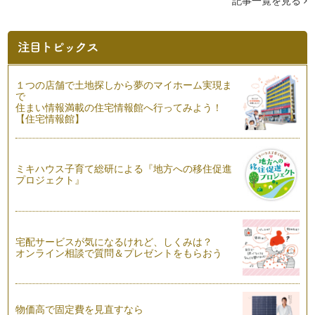
記事一覧を見る
キャベツを食べよう♪
こんにちは！ アクティブ野菜ソムリエの 岩本香です。 一
雨ごとに秋が近づいているの…
子どもと考えよう～食べ物の選び方～
１つの店舗で土地探しから夢のマイホーム実現ま
こんにちは、アクティブ野菜ソムリエの岩本 香です。金木犀
で
の花の香りが漂い、秋の訪れを感じま…
住まい情報満載の住宅情報館へ行ってみよう！
【住宅情報館】
ニンジンをもっと楽しもう♪
こんにちは！ アクティブ野菜ソムリエの 岩本 香です。
蝉の声から、少しずつ虫の声に代…
ミキハウス子育て総研による『地方への移住促進
プロジェクト』
＜食育＞が好き嫌いをへらしていく
こんにちは！ アクティブ野菜ソムリエの 岩本 香です。9
月になり、長かった夏休みも終わりま…
宅配サービスが気になるけれど、しくみは？
変身上手な野菜～ナスぎらい克服しよう～
オンライン相談で質問＆プレゼントをもらおう
皆さん、こんにちは！アクティブ野菜ソムリエの 岩本 香で
す。夏休みに入りましたね。我が家は…
野菜の色♪ いろいろ
物価高で固定費を見直すなら
皆さん、こんにちは！アクティブ野菜ソムリエの 岩本 香