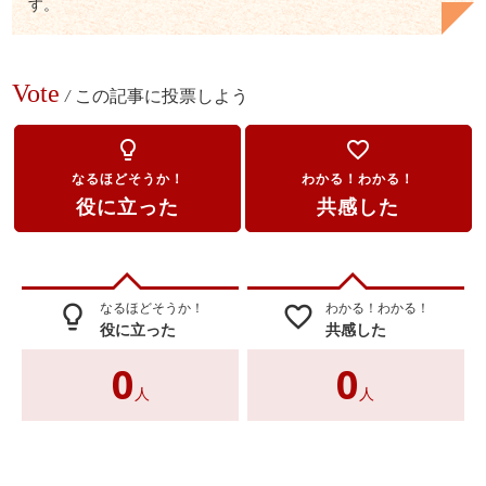
す。
Vote
/
この記事に投票しよう
lightbulb_outline
favorite_border
なるほどそうか！
わかる！わかる！
役に立った
共感した
なるほどそうか！
わかる！わかる！
lightbulb_outline
favorite_border
役に立った
共感した
0
0
人
人