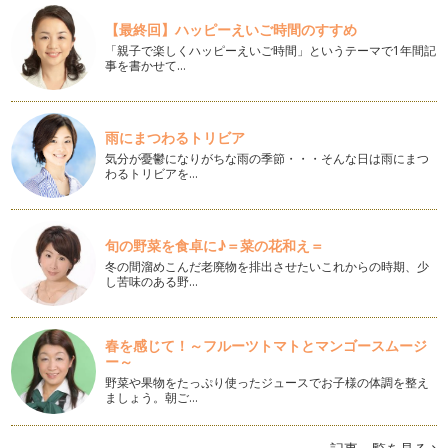
冬の優れ野菜「芽キャベツ」
【最終回】ハッピーえいご時間のすすめ
こんにちは！ アクティブ野菜ソムリエの岩本 香です。 一
「親子で楽しくハッピーえいご時間」というテーマで1年間記
年間の執筆に引き続き、月に一回…
事を書かせて…
「野菜ぎらい」はなぜ、生まれる？
こんにちは、アクティブ野菜ソムリエの岩本 香です。新しい
雨にまつわるトリビア
年を迎えられ、大切な家族と素敵な時…
気分が憂鬱になりがちな雨の季節・・・そんな日は雨にまつ
わるトリビアを…
親子で野菜のブーケを作ろう♪
こんにちは！ アクティブ野菜ソムリエの岩本 香です。 私
たち…
旬の野菜を食卓に♪＝菜の花和え＝
冬野菜を食べよう♪
冬の間溜めこんだ老廃物を排出させたいこれからの時期、少
みなさん、こんにちは！ アクティブ野菜ソムリエの岩本 香
し苦味のある野…
です。 いよいよ冬が始まりまし…
冬至とカボチャ
春を感じて！～フルーツトマトとマンゴースムージ
皆さん、こんにちは！ アクティブ野菜ソムリエの岩本 香で
ー～
す。 立冬を過ぎ、肌寒い日…
野菜や果物をたっぷり使ったジュースでお子様の体調を整え
ましょう。朝ご…
調味料のひみつ
皆さん、こんにちは！ アクティブ野菜ソムリエの岩本 香で
す。 秋まっさかり！ 急に…