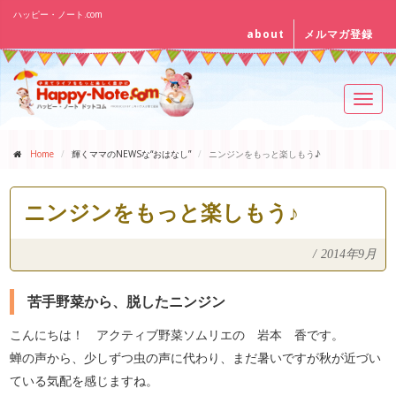
ハッピー・ノート.com
about
メルマガ登録
Toggl
navig
Home
輝くママのNEWSな“おはなし”
ニンジンをもっと楽しもう♪
ニンジンをもっと楽しもう♪
/
2014年9月
苦手野菜から、脱したニンジン
こんにちは！ アクティブ野菜ソムリエの 岩本 香です。
蝉の声から、少しずつ虫の声に代わり、まだ暑いですが秋が近づい
ている気配を感じますね。