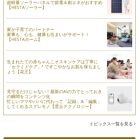
超軽量ソーラーパネルで節電＆創エネがおすすめ
です。７月に入り、まだまだ不安定な…
【HESTAソーラー】
ピーマンぎらい克服への道！
皆さん、こんにちは！ アクティブ野菜ソムリエの岩本 香で
す。梅雨もまっただ中！ でも、庭の…
家が子育てのパートナー
家事も、心も、健康も住まいがサポート！
【HESTAホーム】
野菜も大変身！ 親子で作ろう ジェリーサラダ♪
皆さん、こんにちは！野菜ソムリエの岩本 香 です。東京も
とうとう梅雨入りしましたね。家にこ…
生まれたての赤ちゃんこそスキンケアは丁寧に
野菜でスイーツ♪ 親子で作ろうトマトのブラマンジェ
※
「セラミドケア」
ですこやかなお肌を保ちまし
こんにちは！ 野菜ソムリエの岩本 香です。今年もあっとい
ょう【花王】
う間にもう半分…6月…
野菜の《旬》について知ろう！
見守るだけじゃない！最新のAIの力でとっておき
こんにちは！野菜ソムリエの岩本 香です。少しずつ暑い日差
の瞬間をコンテンツ化
しが感じられるようになってきました…
忙しいママやパパに代わって「記録」&「編集」
してくれるスグレモノ【雲云テクノロジー】
トマトの表情を見てみよう！
皆さん、こんにちは！ 野菜ソムリエの岩本 香です。 ４月
②回目の記事に引き続き、７…
トピックス一覧を見る
緑色の野菜＝（ｲｺｰﾙ）苦手を打ち砕け！！