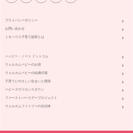
野菜ぎらいの克服へ～食べないステップ～
お子さんの野菜嫌いが原因で、「ある特定の野菜が食卓にのぼ
らない」というお話を耳にします。最…
プライバシーポリシー
味の記憶は忘れない～離乳食と野菜～
お問い合わせ
皆さん、こんにちは！ 野菜ソムリエで二児の母、岩本 香で
す。これから一年間、親子で…
ミキハウス子育て総研とは
ハッピー・ノート ドットコム
ウェルカムベビーのお宿
ウェルカムベビーの結婚式場
子育てにやさしい住まいと環境
ベビーズヴァカンスタウン
ファーストバースデープロジェクト
ウェルカムファミリーの自治体