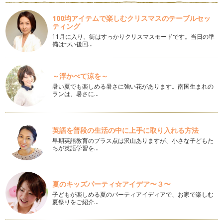
簡単！離乳食の考え方
こんにちは、アクティブ野菜ソムリエの岩本 香です。 今回
100均アイテムで楽しむクリスマスのテーブルセッ
のテーマは、「離乳食」に…
ティング
11月に入り、街はすっかりクリスマスモードです。当日の準
子どもも好きになる！スムージーを始めよう！
備はつい後回…
皆さん こんにちは。アクティブ野菜ソムリエの岩本 香で
す。 季節も7月、夏に向かっ…
～浮かべて涼を～
好き嫌いと偏食
暑い夏でも楽しめる暑さに強い花があります。南国生まれの
こんにちは、アクティブ野菜ソムリエの岩本 香です。 今年
ランは、暑さに…
の5月は、ずいぶん早く夏日…
塩にこだわってみよう
こんにちは、アクティブ野菜ソムリエの岩本 香です。 ５月
英語を普段の生活の中に上手に取り入れる方法
に入り、あっという間に立夏…
早期英語教育のプラス点は沢山ありますが、小さな子どもた
ちが英語学習を…
だしを簡単に使おう！
こんにちは、アクティブ野菜ソムリエの岩本 香です。桜の花
も咲き、季節は春になりました！ …
夏のキッズパーティ☆アイデア〜３〜
子どもが楽しめる夏のパーティアイディアで、お家で楽しむ
紫キャベツを楽しもう♪
夏祭りをご紹介…
梅の花が咲き、春が近づいているのを感じますね！ こんにち
は、アクティブ野菜ソムリエの岩本香…