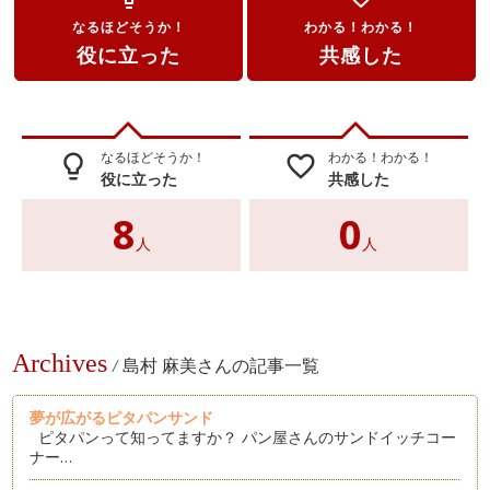
なるほどそうか！
わかる！わかる！
役に立った
共感した
なるほどそうか！
わかる！わかる！
lightbulb_outline
favorite_border
役に立った
共感した
8
0
人
人
Archives
/
島村 麻美さんの記事一覧
夢が広がるピタパンサンド
ピタパンって知ってますか？ パン屋さんのサンドイッチコー
ナー…