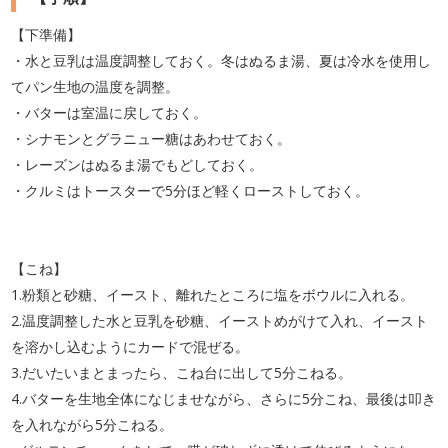
【下準備】
・水と豆乳は温度調整しておく。冬はぬるま湯、夏は冷水を使用し
てパン生地の温度を調整。
・バターは室温に戻しておく。
・シナモンとグラニュー糖はあわせておく。
・レーズンはぬるま湯でもどしておく。
・クルミはトースターで5分ほど軽くローストしておく。
【こね】
1.粉類と砂糖、イースト、離れたところに塩をボウルに入れる。
2.温度調整した水と豆乳を砂糖、イーストめがけて入れ、イースト
を溶かし込むようにカードで混ぜる。
3.だいたいまとまったら、こね台に出して5分こねる。
4.バターを生地全体になじませながら、さらに5分こね、最後は叩き
を入れながら5分こねる。