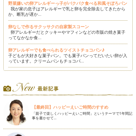
野菜嫌いの卵アレルギーっ子がバクバク食べる和風そぼろパン
我が家の息子はアレルギーで乳と卵を完全除去してきたから
か、断乳が遅か…
卵なしで作るサクッサクの自家製スコーン
卵アレルギーだとクッキーやマフィンなどの市販の焼き菓子
ってなかなか食…
卵アレルギーでも食べられるツイストチョコパン♪
子どもが大好きな菓子パン。でも菓子パンってだいたい卵が入
っています。クリームパンもチョコパ…
パーティにもぴったり！卵アレルギーっ子も食べられるハンバ
ーガー
見ているだけでよだれがたれそうなハンバーガー。本格的なハ
ンバーガーをお店で食べようとすると…
卵なしでもふんわりパンを作るために必要な３つのポイント
【最終回】ハッピーえいご時間のすすめ
卵なしのパンでも美味しく焼けると分かっているんだけど、ど
うしても「固く」「重たい感じ」にな…
「親子で楽しくハッピーえいご時間」というテーマで1年間記
事を書かせて…
今ブームの塩パンを卵なしで作ろう！
パンにもいろんな流行があります。私が中学生くらいのころ、