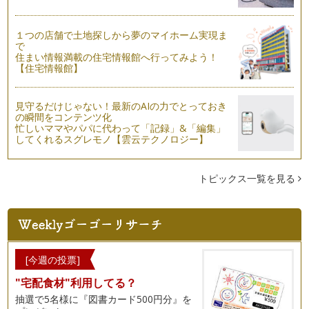
離乳食を始めると発覚する食物アレルギー。卵、乳、小麦は乳
児に出やすい三大食物アレルギーです…
１つの店舗で土地探しから夢のマイホーム実現ま
で
住まい情報満載の住宅情報館へ行ってみよう！
【住宅情報館】
見守るだけじゃない！最新のAIの力でとっておき
の瞬間をコンテンツ化
忙しいママやパパに代わって「記録」&「編集」
してくれるスグレモノ【雲云テクノロジー】
トピックス一覧を見る
[今週の投票]
"宅配食材"利用してる？
抽選で5名様に『図書カード500円分』を