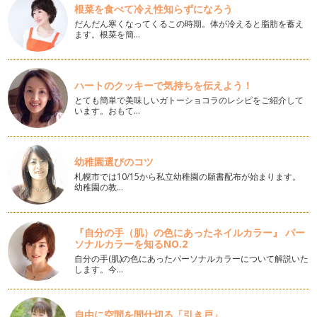
シナボンのシナモンロールが流行った…
根菜を食べて冷え性知らずになろう
だんだん寒くなってくるこの時期。体が冷えると脂肪を蓄え
卵なしでも美味しい！カリカリメロンパン
ます。根菜を簡…
春が近づくとなんとなく食べたくなるパンがあります。それは
メロンパン。小さい時によく食べてい…
季節の変わり目に気を付けたいパン作りのポイント
ハートのクッキーで気持ちを伝えよう！
そろそろ暖かい日も増えてきて、ニュースでも桜の開花時期の
とても簡単で美味しいガトーショコラのレシピをご紹介して
話題を耳にするようになりました。暖…
います。おもて…
パン作りに必要な強力粉の安全性を考える
パン作りをする上で必要な材料、小麦粉・塩・砂糖・パン酵
幼稚園選びのコツ
母・水分。これらは基本的にどんなパン…
札幌市では10/15から私立幼稚園の願書配布が始まります。
幼稚園の教…
卵アレルギーでも食べられる！プチシナモンロール
前回の記事で、卵アレルギーっ子の誕生日にシナモンロール
を！とお伝えしました。 卵ア…
『自分の手（肌）の色にあったネイルカラー』 パー
ソナルカラーを知るNO.2
卵アレルギーっ子の誕生日にシナモンロール
自分の手(肌)の色にあったパーソナルカラーについて解説いた
クリスマス、大みそか、お正月、と12月～1月はイベント続き
します。今…
の冬。すっかりイベントムードも終…
卵なし！乳なし！朝ごはんにすぐできちゃうパンケーキ
自由に空間を間仕切る「引き戸」
朝ごはんの支度をしてたら、「あっ！パンがない！」というこ