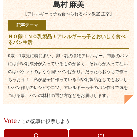
島村 麻美
【アレルギーっ子も食べられるパン教室 主宰】
記事テーマ
ＮＯ卵！ＮＯ乳製品！アレルギーっ子とおいしく食べ
るパン生活
0歳～1歳児に特に多い、卵・乳の食物アレルギー。市販のパン
には卵や乳成分が入っているものが多く、それらが入ってない
のはバケットのような固いパンばかり。だったらおうちで作っ
ちゃおう！ 私が息子に作っている卵や乳製品なしでもおいし
いパン作りのレシピやコツ、アレルギーっ子のパン作りで気を
つける事、パンの材料の選び方などをお届けします。
Vote
/
この記事に投票しよう
lightbulb_outline
favorite_border