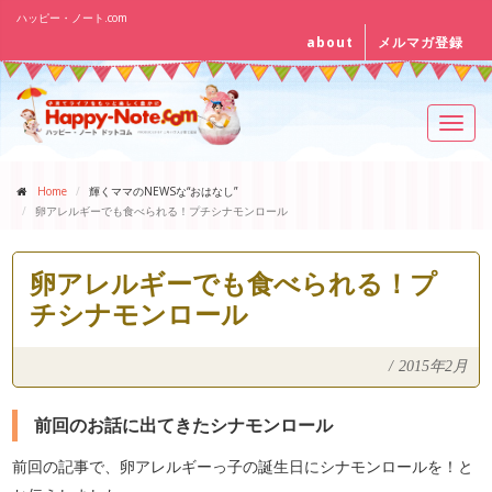
ハッピー・ノート.com
about
メルマガ登録
Toggl
navig
Home
輝くママのNEWSな“おはなし”
卵アレルギーでも食べられる！プチシナモンロール
卵アレルギーでも食べられる！プ
チシナモンロール
/
2015年2月
前回のお話に出てきたシナモンロール
前回の記事で、卵アレルギーっ子の誕生日にシナモンロールを！と