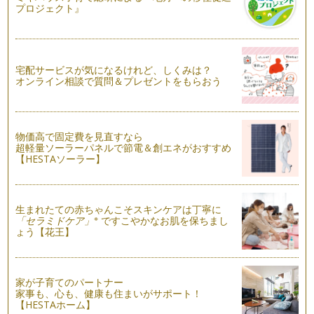
失敗しちゃった！を減らすためのパン作りのコツとポイント３
プロジェクト』
つのお話
パン作りをしたことがない方は、「パンを作るなんて難しくて
無理無理！」と思いますよね。でも私…
宅配サービスが気になるけれど、しくみは？
生地が膨らまない！失敗生地でできる自家製ピザ
オンライン相談で質問＆プレゼントをもらおう
おうちでのパン作り、泣きわめいたり抱っこをせがんだりとい
つも大騒ぎな子どもに気を取られて、…
焼きたてパン VS 残ったパン ～最後のひとかけらまで美味し
物価高で固定費を見直すなら
く～
超軽量ソーラーパネルで節電＆創エネがおすすめ
買ってきたパン、自分で作ったパン、いつ食べますか？ その
【HESTAソーラー】
日のうち？ 翌日の朝食？ 私は…
フライパンで作るつぶつぶイングリッシュマフィン
時々、パン教室の生徒さんに聞かれます。「おうちでパン作る
生まれたての赤ちゃんこそスキンケアは丁寧に
※
なら、絶対にこれはいる！っていう道…
「セラミドケア」
ですこやかなお肌を保ちまし
ょう【花王】
0歳から食べられるふかふかベーグルでカミカミしよう
子どもにはじめて食べさせてあげるパン、離乳食初期にパン粥
にする方が多いかもしれません。離乳…
家が子育てのパートナー
家事も、心も、健康も住まいがサポート！
アレルギーっ子のためのパン作りで気をつけたい３つのこと
【HESTAホーム】