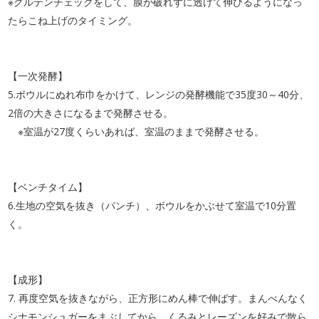
※グルテンチェックをして、膜が破れずに透けて伸びるようになっ
たらこね上げのタイミング。
【一次発酵】
5.ボウルにぬれ布巾をかけて、レンジの発酵機能で35度30～40分、
2倍の大きさになるまで発酵させる。
※室温が27度くらいあれば、室温のままで発酵させる。
【ベンチタイム】
6.生地の空気を抜き（パンチ）、ボウルをかぶせて室温で10分置
く。
【成形】
7. 再度空気を抜きながら、正方形にめん棒で伸ばす。まんべんなく
シナモンシュガーをまぶしてから、くるみとレーズンを好みで散ら