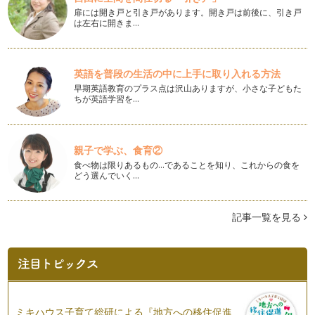
とありますよね？ でもそういう日に…
扉には開き戸と引き戸があります。開き戸は前後に、引き戸
は左右に開きま…
手作り総菜パンでアレルギーっ子も食欲アップ！
スーパーやパン屋さんで売っているカレーパンやウインナーロ
ールなどの総菜パン。卵アレルギーや…
英語を普段の生活の中に上手に取り入れる方法
早期英語教育のプラス点は沢山ありますが、小さな子どもた
乳アレルギーでも食べられる！バターなし手作り生地のプチキ
ちが英語学習を…
ッシュ
乳アレルギーの場合、牛乳を豆乳で代用して、スープやドリン
クを作っている方も多いと思います。…
親子で学ぶ、食育②
バタバタママはオーバーナイトで朝食に焼き立てパンを！
食べ物は限りあるもの…であることを知り、これからの食を
0歳の時は何かと泣かれ、授乳し、動き出せば家の中もあちこ
どう選んでいく…
ち危険で目も離せず、食べてくれない…
アレルギーっ子と一緒に作りたい！卵＆乳なしかぼちゃケーキ
記事一覧を見る
ハロウィンが終わり、早くもクリスマスを感じさせるイルミネ
ーションを目にすることもありますが…
忙しいママの味方「こねない！汚れない！フォカッチャ」
パンを日常的に作りたいんだけど、子どもが抱っこ抱っこばか
りで少しも手が離せない。こねる時に…
ミキハウス子育て総研による『地方への移住促進