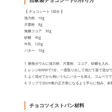
自家製チョコシートの作り方
【 チョコシート 1回分 】
強力粉 10g
片栗粉 8g
無糖ココア 30g
砂糖 45g
牛乳 120g
バター 10g
1. 耐熱ボウルに強力粉、片栗粉、ココア、砂糖を入れ
2. レンジ600Wで1分、一度取り出して泡だて器で混ぜ
3. よく混ぜてから熱いうちにバターを加え、ゴムベラ
4. ラップで20cm角の正方形になるよう平らに包み、
チョコツイストパン材料