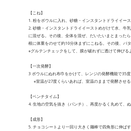
【こね】
1. 粉をボウルに入れ、砂糖・インスタントドライイー
2. 砂糖・インスタントドライイーストめがけて水、牛
に混ぜる。その後、全体を混ぜ、だいたいまとまったら
根に体重をのせて約10分休まずにこねる。その後、バ
※グルテンチェックをして、膜が破れずに透けて伸びる
【一次発酵】
3 ボウルにぬれ布巾をかけて、レンジの発酵機能で35度
※室温が27度くらいあれば、室温のままで発酵させる
【ベンチタイム】
4. 生地の空気を抜き（パンチ）、再度かるく丸めて、
【成形】
5. チョコシートより一回り大きく麺棒で四角形に伸ば