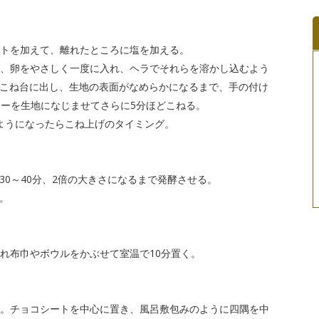
ストを加えて、離れたところに塩を加える。
乳、卵をやさしく一度に入れ、ヘラでそれらを溶かし込むよう
こね台に出し、生地の表面がなめらかになるまで、手の付け
ターを生地になじませてさらに5分ほどこねる。
ようになったらこね上げのタイミング。
30～40分、2倍の大きさになるまで発酵させる。
。
ぬれ布巾やボウルをかぶせて室温で10分置く。
す。チョコシートを中心に置き、風呂敷包みのように四隅を中