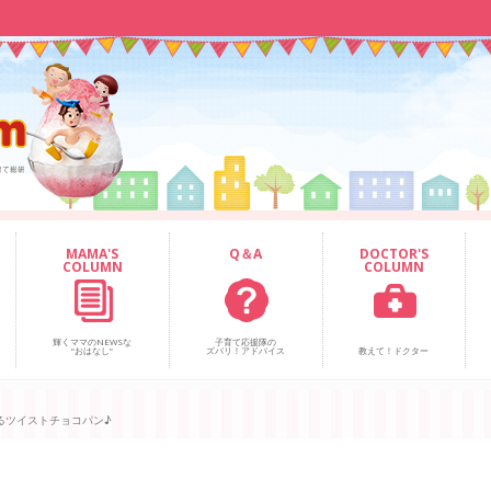
MAMA'S
Q＆A
DOCTOR'S
COLUMN
COLUMN
輝くママのNEWSな
子育て応援隊の
“おはなし”
ズバリ！アドバイス
教えて！ドクター
るツイストチョコパン♪