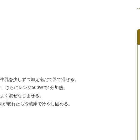
、牛乳を少しずつ加え泡だて器で混ぜる。
て、さらにレンジ600Wで1分加熱。
でよく混ぜなじませる。
余熱が取れたら冷蔵庫で冷やし固める。