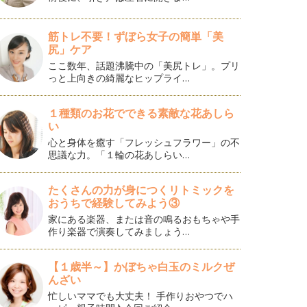
筋トレ不要！ずぼら女子の簡単「美
尻」ケア
ここ数年、話題沸騰中の「美尻トレ」。プリ
っと上向きの綺麗なヒップライ…
１種類のお花でできる素敵な花あしら
い
心と身体を癒す「フレッシュフラワー」の不
思議な力。「１輪の花あしらい…
たくさんの力が身につくリトミックを
おうちで経験してみよう③
家にある楽器、または音の鳴るおもちゃや手
作り楽器で演奏してみましょう…
【１歳半～】かぼちゃ白玉のミルクぜ
んざい
忙しいママでも大丈夫！ 手作りおやつでハ