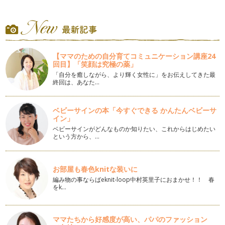
パーティにもぴったり！卵アレルギーっ子も食べられるハンバ
ーガー
見ているだけでよだれがたれそうなハンバーガー。本格的なハ
ンバーガーをお店で食べようとすると…
卵なしでもふんわりパンを作るために必要な３つのポイント
【ママのための自分育てコミュニケーション講座24
卵なしのパンでも美味しく焼けると分かっているんだけど、ど
回目】「笑顔は究極の薬」
うしても「固く」「重たい感じ」にな…
「自分を癒しながら、より輝く女性に」をお伝えしてきた最
終回は、あなた…
今ブームの塩パンを卵なしで作ろう！
パンにもいろんな流行があります。私が中学生くらいのころ、
シナボンのシナモンロールが流行った…
ベビーサインの本「今すぐできる かんたんベビーサ
イン」
卵なしでも美味しい！カリカリメロンパン
ベビーサインがどんなものか知りたい、これからはじめたい
という方から、…
春が近づくとなんとなく食べたくなるパンがあります。それは
メロンパン。小さい時によく食べてい…
季節の変わり目に気を付けたいパン作りのポイント
お部屋も春色knitな装いに
そろそろ暖かい日も増えてきて、ニュースでも桜の開花時期の
編み物の事ならばeknit-loop中村英里子におまかせ！！ 春
話題を耳にするようになりました。暖…
をk…
パン作りに必要な強力粉の安全性を考える
パン作りをする上で必要な材料、小麦粉・塩・砂糖・パン酵
ママたちから好感度が高い、パパのファッション
母・水分。これらは基本的にどんなパン…