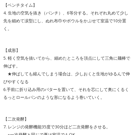
【ベンチタイム】
4. 生地の空気を抜き（パンチ）、6等分する。それぞれ丸めて少し
先を細めて涙型にし、ぬれ布巾やボウルをかぶせて室温で10分置
く。
【成形】
5. 軽く空気を抜いてから、細めたところを頂点にして三角に麺棒で
伸ばす。
★伸ばしても縮んでしまう場合は、少しおくと生地がゆるんで伸
びやすくなる
6.手前に折り込み用のバターを置いて、それを芯にして奥にくるく
るっとロールパンのような形になるよう巻いていく。
【二次発酵】
7. レンジの発酵機能35度で30分ほど二次発酵をさせる。
※一次発酵と同じで夏は室温でもOK