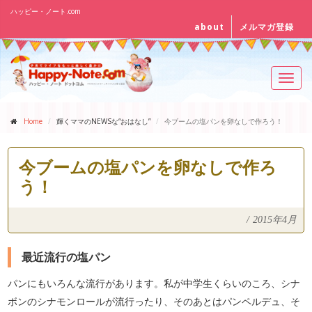
ハッピー・ノート.com
about
メルマガ登録
Toggl
navig
Home
輝くママのNEWSな“おはなし”
今ブームの塩パンを卵なしで作ろう！
今ブームの塩パンを卵なしで作ろ
う！
/
2015年4月
最近流行の塩パン
パンにもいろんな流行があります。私が中学生くらいのころ、シナ
ボンのシナモンロールが流行ったり、そのあとはパンペルデュ、そ