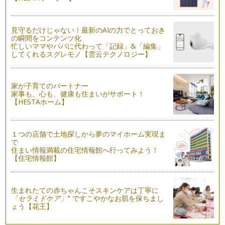
日のうち？ 翌日の朝食？ 私は…
フライパンで作るつぶつぶイングリッシュマフィン
見守るだけじゃない！最新のAIの力でとっておき
時々、パン教室の生徒さんに聞かれます。「おうちでパン作る
の瞬間をコンテンツ化
なら、絶対にこれはいる！っていう道…
忙しいママやパパに代わって「記録」&「編集」
してくれるスグレモノ【雲云テクノロジー】
0歳から食べられるふかふかベーグルでカミカミしよう
子どもにはじめて食べさせてあげるパン、離乳食初期にパン粥
にする方が多いかもしれません。離乳…
家が子育てのパートナー
家事も、心も、健康も住まいがサポート！
アレルギーっ子のためのパン作りで気をつけたい３つのこと
【HESTAホーム】
離乳食を始めると発覚する食物アレルギー。卵、乳、小麦は乳
児に出やすい三大食物アレルギーです…
１つの店舗で土地探しから夢のマイホーム実現ま
で
住まい情報満載の住宅情報館へ行ってみよう！
【住宅情報館】
生まれたての赤ちゃんこそスキンケアは丁寧に
※
「セラミドケア」
ですこやかなお肌を保ちまし
ょう【花王】