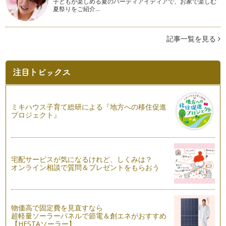
子どもが楽しめる夏のパーティアイディアで、お家で楽しむ
0歳の時は何かと泣かれ、授乳し、動き出せば家の中もあちこ
夏祭りをご紹介…
ち危険で目も離せず、食べてくれない…
アレルギーっ子と一緒に作りたい！卵＆乳なしかぼちゃケーキ
記事一覧を見る
ハロウィンが終わり、早くもクリスマスを感じさせるイルミネ
ーションを目にすることもありますが…
忙しいママの味方「こねない！汚れない！フォカッチャ」
パンを日常的に作りたいんだけど、子どもが抱っこ抱っこばか
りで少しも手が離せない。こねる時に…
ミキハウス子育て総研による『地方への移住促進
失敗しちゃった！を減らすためのパン作りのコツとポイント３
プロジェクト』
つのお話
パン作りをしたことがない方は、「パンを作るなんて難しくて
無理無理！」と思いますよね。でも私…
宅配サービスが気になるけれど、しくみは？
生地が膨らまない！失敗生地でできる自家製ピザ
オンライン相談で質問＆プレゼントをもらおう
おうちでのパン作り、泣きわめいたり抱っこをせがんだりとい
つも大騒ぎな子どもに気を取られて、…
焼きたてパン VS 残ったパン ～最後のひとかけらまで美味し
物価高で固定費を見直すなら
く～
超軽量ソーラーパネルで節電＆創エネがおすすめ
買ってきたパン、自分で作ったパン、いつ食べますか？ その
【HESTAソーラー】