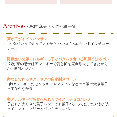
Archives
/
島村 麻美さんの記事一覧
夢が広がるピタパンサンド
ピタパンって知ってますか？ パン屋さんのサンドイッチコー
ナー…
野菜嫌いの卵アレルギーっ子がバクバク食べる和風そぼろパン
我が家の息子はアレルギーで乳と卵を完全除去してきたから
か、断乳が遅か…
卵なしで作るサクッサクの自家製スコーン
卵アレルギーだとクッキーやマフィンなどの市販の焼き菓子
ってなかなか食…
卵アレルギーでも食べられるツイストチョコパン♪
子どもが大好きな菓子パン。でも菓子パンってだいたい卵が入
っています。クリームパンもチョコパ…