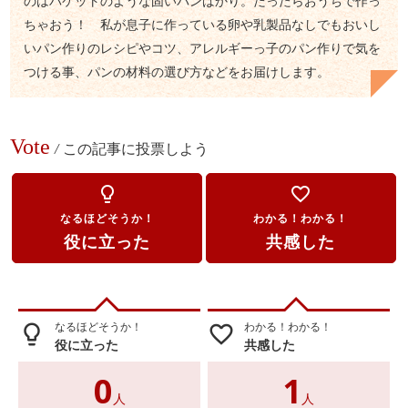
のはバケットのような固いパンばかり。だったらおうちで作っ
ちゃおう！ 私が息子に作っている卵や乳製品なしでもおいし
いパン作りのレシピやコツ、アレルギーっ子のパン作りで気を
つける事、パンの材料の選び方などをお届けします。
Vote
/
この記事に投票しよう
lightbulb_outline
favorite_border
なるほどそうか！
わかる！わかる！
役に立った
共感した
なるほどそうか！
わかる！わかる！
lightbulb_outline
favorite_border
役に立った
共感した
0
1
人
人