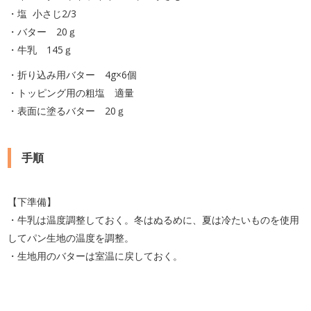
・塩 小さじ2/3
・バター 20ｇ
・牛乳 145ｇ
・折り込み用バター 4g×6個
・トッピング用の粗塩 適量
・表面に塗るバター 20ｇ
手順
【下準備】
・牛乳は温度調整しておく。冬はぬるめに、夏は冷たいものを使用
してパン生地の温度を調整。
・生地用のバターは室温に戻しておく。