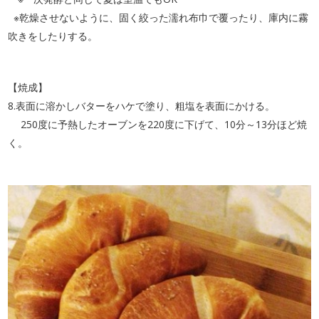
※乾燥させないように、固く絞った濡れ布巾で覆ったり、庫内に霧
吹きをしたりする。
【焼成】
8.表面に溶かしバターをハケで塗り、粗塩を表面にかける。
250度に予熱したオーブンを220度に下げて、10分～13分ほど焼
く。