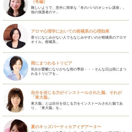
（冬編）
難しいようで、意外に簡単な「冬のパパのオシャレ講座」。
卵アレルギーでも食べられる！プチシナモンロール
他の保護者のマ…
前回の記事で、卵アレルギーっ子の誕生日にシナモンロール
を！とお伝えしました。 卵ア…
アロマ心理学においての柑橘系の心理効果
卵アレルギーっ子の誕生日にシナモンロール
香りになじみがない人でもなじみやすいのが柑橘系のアロマ
クリスマス、大みそか、お正月、と12月～1月はイベント続き
オイル。柑橘系…
の冬。すっかりイベントムードも終…
卵なし！乳なし！朝ごはんにすぐできちゃうパンケーキ
朝ごはんの支度をしてたら、「あっ！パンがない！」というこ
雨にまつわるトリビア
とありますよね？ でもそういう日に…
気分が憂鬱になりがちな雨の季節・・・そんな日は雨にまつ
わるトリビアを…
手作り総菜パンでアレルギーっ子も食欲アップ！
スーパーやパン屋さんで売っているカレーパンやウインナーロ
ールなどの総菜パン。卵アレルギーや…
自分を信じる力がインストールされた脳、それが
「東大脳」
乳アレルギーでも食べられる！バターなし手作り生地のプチキ
東大脳」とは自分を信じる力をインストールされた脳であ
り、「東大脳」を…
ッシュ
乳アレルギーの場合、牛乳を豆乳で代用して、スープやドリン
クを作っている方も多いと思います。…
夏のキッズパーティ☆アイデア〜３〜
バタバタママはオーバーナイトで朝食に焼き立てパンを！