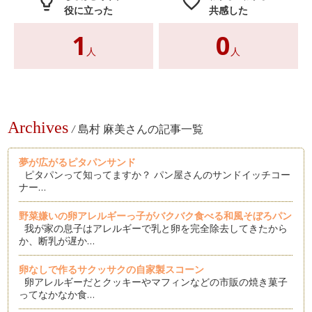
lightbulb_outline
favorite_border
役に立った
共感した
1
0
人
人
Archives
/
島村 麻美さんの記事一覧
夢が広がるピタパンサンド
ピタパンって知ってますか？ パン屋さんのサンドイッチコー
ナー…
野菜嫌いの卵アレルギーっ子がバクバク食べる和風そぼろパン
我が家の息子はアレルギーで乳と卵を完全除去してきたから
か、断乳が遅か…
卵なしで作るサクッサクの自家製スコーン
卵アレルギーだとクッキーやマフィンなどの市販の焼き菓子
ってなかなか食…