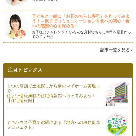
ッシュ
乳アレルギーの場合、牛乳を豆乳で代用して、スープやドリン
クを作っている方も多いと思います。…
子どもと一緒に「お花のちらし寿司」を作ってみよ
う！～親子でコミュニヶーション＆食への関心・食
バタバタママはオーバーナイトで朝食に焼き立てパンを！
への感謝の心を深める～
0歳の時は何かと泣かれ、授乳し、動き出せば家の中もあちこ
お子様とチャレンジ！ いろんな具材でちらし寿司を是非作っ
ち危険で目も離せず、食べてくれない…
てみてくださ…
アレルギーっ子と一緒に作りたい！卵＆乳なしかぼちゃケーキ
記事一覧を見る
ハロウィンが終わり、早くもクリスマスを感じさせるイルミネ
ーションを目にすることもありますが…
忙しいママの味方「こねない！汚れない！フォカッチャ」
パンを日常的に作りたいんだけど、子どもが抱っこ抱っこばか
りで少しも手が離せない。こねる時に…
１つの店舗で土地探しから夢のマイホーム実現ま
で
失敗しちゃった！を減らすためのパン作りのコツとポイント３
住まい情報満載の住宅情報館へ行ってみよう！
つのお話
【住宅情報館】
パン作りをしたことがない方は、「パンを作るなんて難しくて
無理無理！」と思いますよね。でも私…
ミキハウス子育て総研による『地方への移住促進
生地が膨らまない！失敗生地でできる自家製ピザ
プロジェクト』
おうちでのパン作り、泣きわめいたり抱っこをせがんだりとい
つも大騒ぎな子どもに気を取られて、…