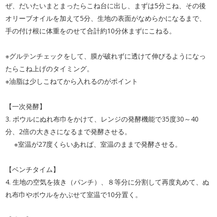
ぜ、だいたいまとまったらこね台に出し、まずは5分こね、その後
オリーブオイルを加えて5分、生地の表面がなめらかになるまで、
手の付け根に体重をのせて合計約10分休まずにこねる。
※グルテンチェックをして、膜が破れずに透けて伸びるようになっ
たらこね上げのタイミング。
※油脂は少しこねてから入れるのがポイント
【一次発酵】
3. ボウルにぬれ布巾をかけて、レンジの発酵機能で35度30～40
分、2倍の大きさになるまで発酵させる。
※室温が27度くらいあれば、室温のままで発酵させる。
【ベンチタイム】
4. 生地の空気を抜き（パンチ）、８等分に分割して再度丸めて、ぬ
れ布巾やボウルをかぶせて室温で10分置く。