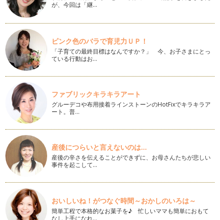
話題を耳にするようになりました。暖…
が、今回は「継…
パン作りに必要な強力粉の安全性を考える
パン作りをする上で必要な材料、小麦粉・塩・砂糖・パン酵
ピンク色のバラで育児力ＵＰ！
母・水分。これらは基本的にどんなパン…
「子育ての最終目標はなんですか？」 今、お子さまにとっ
ている行動はお…
卵アレルギーでも食べられる！プチシナモンロール
前回の記事で、卵アレルギーっ子の誕生日にシナモンロール
を！とお伝えしました。 卵ア…
ファブリックキラキラアート
卵アレルギーっ子の誕生日にシナモンロール
グルーデコや布用接着ラインストーンのHotFixでキラキラア
クリスマス、大みそか、お正月、と12月～1月はイベント続き
ート。普…
の冬。すっかりイベントムードも終…
卵なし！乳なし！朝ごはんにすぐできちゃうパンケーキ
朝ごはんの支度をしてたら、「あっ！パンがない！」というこ
産後につらいと言えないのは...
とありますよね？ でもそういう日に…
産後の辛さを伝えることができずに、お母さんたちが悲しい
事件を起こして…
手作り総菜パンでアレルギーっ子も食欲アップ！
スーパーやパン屋さんで売っているカレーパンやウインナーロ
ールなどの総菜パン。卵アレルギーや…
おいしいね！がつなぐ時間～おかしのいろは～
簡単工程で本格的なお菓子を♪ 忙しいママも簡単におもて
乳アレルギーでも食べられる！バターなし手作り生地のプチキ
なし上手になれ…