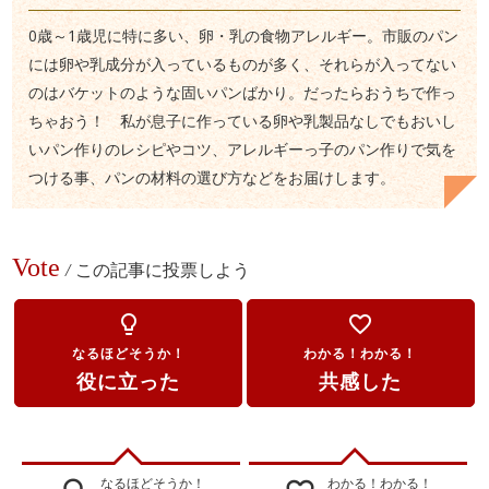
0歳～1歳児に特に多い、卵・乳の食物アレルギー。市販のパン
には卵や乳成分が入っているものが多く、それらが入ってない
のはバケットのような固いパンばかり。だったらおうちで作っ
ちゃおう！ 私が息子に作っている卵や乳製品なしでもおいし
いパン作りのレシピやコツ、アレルギーっ子のパン作りで気を
つける事、パンの材料の選び方などをお届けします。
Vote
/
この記事に投票しよう
lightbulb_outline
favorite_border
なるほどそうか！
わかる！わかる！
役に立った
共感した
なるほどそうか！
わかる！わかる！