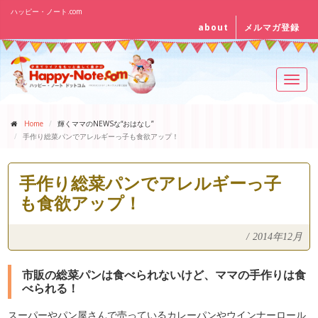
ハッピー・ノート.com
about
メルマガ登録
Toggl
navig
Home
輝くママのNEWSな“おはなし”
手作り総菜パンでアレルギーっ子も食欲アップ！
手作り総菜パンでアレルギーっ子
も食欲アップ！
/
2014年12月
市販の総菜パンは食べられないけど、ママの手作りは食
べられる！
スーパーやパン屋さんで売っているカレーパンやウインナーロール