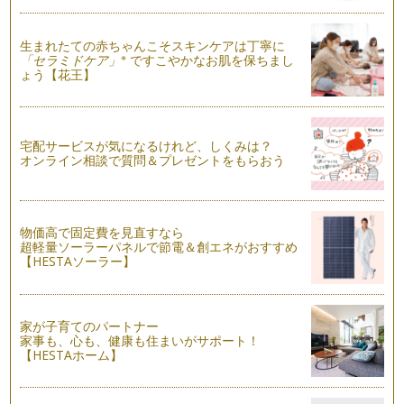
焼きたてパン VS 残ったパン ～最後のひとかけらまで美味し
生まれたての赤ちゃんこそスキンケアは丁寧に
く～
※
「セラミドケア」
ですこやかなお肌を保ちまし
買ってきたパン、自分で作ったパン、いつ食べますか？ その
ょう【花王】
日のうち？ 翌日の朝食？ 私は…
フライパンで作るつぶつぶイングリッシュマフィン
時々、パン教室の生徒さんに聞かれます。「おうちでパン作る
宅配サービスが気になるけれど、しくみは？
なら、絶対にこれはいる！っていう道…
オンライン相談で質問＆プレゼントをもらおう
0歳から食べられるふかふかベーグルでカミカミしよう
子どもにはじめて食べさせてあげるパン、離乳食初期にパン粥
にする方が多いかもしれません。離乳…
物価高で固定費を見直すなら
超軽量ソーラーパネルで節電＆創エネがおすすめ
アレルギーっ子のためのパン作りで気をつけたい３つのこと
【HESTAソーラー】
離乳食を始めると発覚する食物アレルギー。卵、乳、小麦は乳
児に出やすい三大食物アレルギーです…
家が子育てのパートナー
家事も、心も、健康も住まいがサポート！
【HESTAホーム】