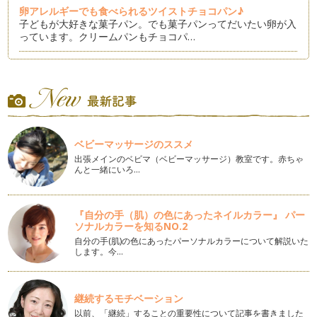
卵アレルギーでも食べられるツイストチョコパン♪
子どもが大好きな菓子パン。でも菓子パンってだいたい卵が入
っています。クリームパンもチョコパ…
パーティにもぴったり！卵アレルギーっ子も食べられるハンバ
ーガー
見ているだけでよだれがたれそうなハンバーガー。本格的なハ
ンバーガーをお店で食べようとすると…
卵なしでもふんわりパンを作るために必要な３つのポイント
ベビーマッサージのススメ
卵なしのパンでも美味しく焼けると分かっているんだけど、ど
うしても「固く」「重たい感じ」にな…
出張メインのベビマ（ベビーマッサージ）教室です。赤ちゃ
んと一緒にいろ…
今ブームの塩パンを卵なしで作ろう！
パンにもいろんな流行があります。私が中学生くらいのころ、
シナボンのシナモンロールが流行った…
『自分の手（肌）の色にあったネイルカラー』 パー
ソナルカラーを知るNO.2
卵なしでも美味しい！カリカリメロンパン
自分の手(肌)の色にあったパーソナルカラーについて解説いた
します。今…
春が近づくとなんとなく食べたくなるパンがあります。それは
メロンパン。小さい時によく食べてい…
季節の変わり目に気を付けたいパン作りのポイント
継続するモチベーション
そろそろ暖かい日も増えてきて、ニュースでも桜の開花時期の
以前、「継続」することの重要性について記事を書きました