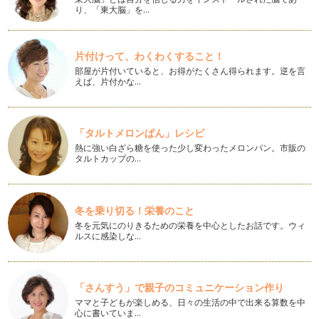
気軽な花飾りには子どもの○○使って♪
り、「東大脳」を…
桜が終わり、新緑の季節がやってきました。明るい若葉を見な
がらのお散歩は気持ちがいいですね。…
片付けって、わくわくすること！
生からドライまで楽しめるテーブルフラワーを作ろう♪
部屋が片付いていると、お得がたくさん得られます。逆を言
リモニウムという花を知っていますか？ 名前は知らなくても
えば、片付かな…
見たことはあるのではないでしょうか…
卵を使ってイースターを楽しもう♪
春の訪れが待ち遠しい今日この頃です。ここ数年で、日本でも
「タルトメロンぱん」レシピ
少しずつ定着してきた「イースター」…
熱に強い白ざら糖を使った少し変わったメロンパン。市販の
タルトカップの…
ひな祭りには気軽にお花も飾りましょう♪
もうすぐ桃の節句、ひな祭りです。女の子がいるご家庭はお雛
様を飾り、おいしいお料理をつくりお…
冬を乗り切る！栄養のこと
冬を元気にのりきるための栄養を中心としたお話です。ウィ
球根を楽しもう！
ルスに感染しな…
日に日に太陽の日差しが明るくなってきて、暦の上ではもう
春！ 花屋さんの店先には球根…
バレンタインには花をそえて♪
「さんすう」で親子のコミュニケーション作り
年が明けたと思ったら、街中にはバレンタイングッズが並び始
ママと子どもが楽しめる、日々の生活の中で出来る算数を中
め、ハートやピンク、赤が溢れていま…
心に書いていま…