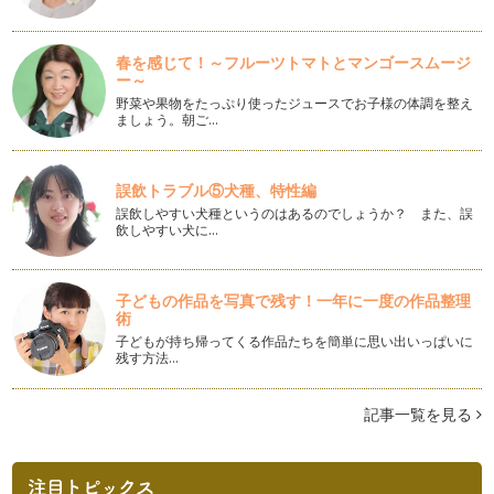
お花の投げ入れを決めるにはこれ！
年が明けると、もうお花屋さんは春のお花が満載です。 お部
春を感じて！～フルーツトマトとマンゴースムージ
屋に春の柔らかい色合い、瑞…
ー～
野菜や果物をたっぷり使ったジュースでお子様の体調を整え
ガーランドが１本あればクリスマス飾りはＯＫ！
ましょう。朝ご…
もうクリスマスは目の前！ 一年で一番世の中が華やかになる
時ですね。 おうち…
誤飲トラブル⑤犬種、特性編
クリスマス飾りといえば・・・、ツリーです！
誤飲しやすい犬種というのはあるのでしょうか？ また、誤
クリスマスまであとひと月を切りましたね！ お部屋の中をク
飲しやすい犬に…
リスマス仕様に飾ったり、ク…
クリスマス飾りを手作りで！～クリスマススワッグ～
子どもの作品を写真で残す！一年に一度の作品整理
１１月に入ったとたん、街はクリスマスモードに突入しまし
術
た。 いたるところがキラキラ…
子どもが持ち帰ってくる作品たちを簡単に思い出いっぱいに
残す方法…
花の飾り方～小さくても存在感を♪～
日が暮れるのも早くなって、葉っぱも色づき始めていますね。
秋本番です！ 秋は、バラ、…
記事一覧を見る
実物を使ってハロウィンデコを長く楽しもう♪
今月末は、もうハロウィンです。 すっかり日本に溶け込んだ
行事ですね。 街中…