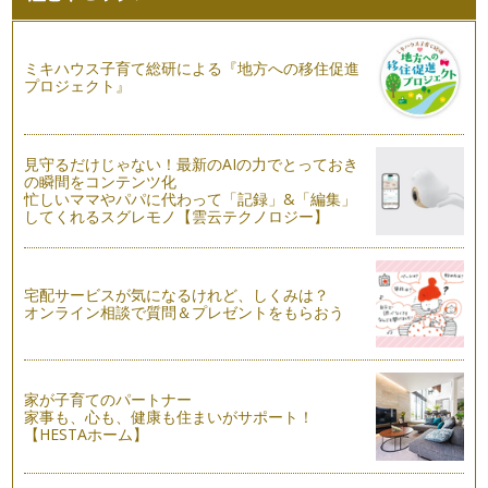
ティーポットにお花を飾ろう！ポットの３段活用♪
いつも使っているティーポット。 ちょっと使い方を変えて、
ミキハウス子育て総研による『地方への移住促進
お花を活けてみましょう。 …
プロジェクト』
いつものお花を、ひと手間で簡単にトピアリー
トピアリーって何だかご存知ですか？ 例えば、敷地の広い水
見守るだけじゃない！最新のAIの力でとっておき
族館…
の瞬間をコンテンツ化
忙しいママやパパに代わって「記録」&「編集」
おいしそうなフラワーケーキはいかがですか？
してくれるスグレモノ【雲云テクノロジー】
お花を「花」としてだけではなく、楽しんでみませんか。 可
愛いくて食べたくなるフラワ…
宅配サービスが気になるけれど、しくみは？
少ないお花をバランスよく活けるヒント
オンライン相談で質問＆プレゼントをもらおう
お花が少ないときに、スクエアなどの器口の広い花器は活けに
くいと感じたことはありませんか。 …
お花とグリーン野菜は好相性！一緒にアレンジしてみましょう
家が子育てのパートナー
フラワーアレンジは、バスケットなどの器にお花がアレンジ
家事も、心も、健康も住まいがサポート！
され…
【HESTAホーム】
子どもと一緒にお花を楽しもう♪ おうちで簡単アレンジ
フラワーアレンジは、お花がたくさん必要だったり、ルールが