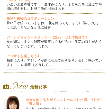
いよいよ夏本番です！ 夏休みに入り、子どもたちと過ごす時
間が増えるし、お昼ご飯の用意はある…
果物と植物のコラボレーション！
暑い日が続いていますね。 花を飾っても、すぐに傷んでしま
うと思うとなかなか花に目を…
アーティフィシャルフラワー（造花）は工作気分で！
夏の間は、すぐに雑菌が繁殖して水が汚れ、生花の持ちが悪く
なってしまいます。 それで…
アジサイを楽しもう♪
梅雨に入り、アジサイが雨に濡れて生き生きと美しく咲いてい
ます。 この時期はどうして…
枝ものを取り入れよう！
毎日の気温が上がってきて、生花を1日でも長く楽しむには工
夫が必要な季節になってきました。 …
お花を長く楽しむコツ！
ゴールデンウイークも終わり、爽やかな5月から初夏のように
自分を信じる力がインストールされた脳、それが
気温があがる5月後半になってきまし…
「東大脳」
東大脳」とは自分を信じる力をインストールされた脳であ