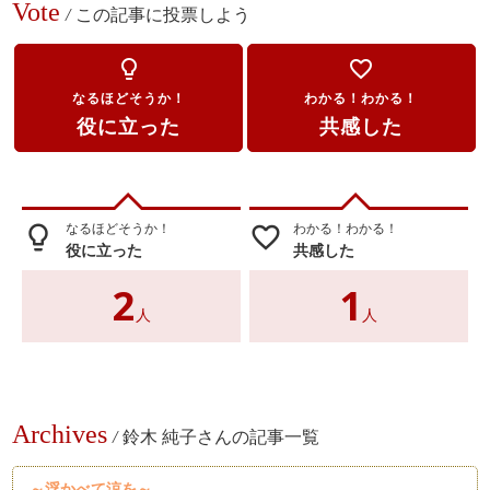
Vote
/
この記事に投票しよう
lightbulb_outline
favorite_border
なるほどそうか！
わかる！わかる！
役に立った
共感した
なるほどそうか！
わかる！わかる！
lightbulb_outline
favorite_border
役に立った
共感した
2
1
人
人
Archives
/
鈴木 純子さんの記事一覧
～浮かべて涼を～