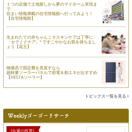
１つの店舗で土地探しから夢のマイホーム実現ま
あったり難しそうと思っていませんか…
で
住まい情報満載の住宅情報館へ行ってみよう！
【住宅情報館】
生まれたての赤ちゃんこそスキンケアは丁寧に
※
「セラミドケア」
ですこやかなお肌を保ちまし
ょう【花王】
物価高で固定費を見直すなら
超軽量ソーラーパネルで節電＆創エネがおすすめ
【HESTAソーラー】
トピックス一覧を見る
[今週の投票]