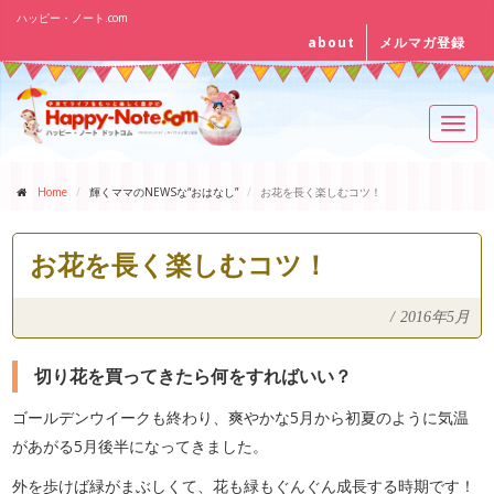
ハッピー・ノート.com
about
メルマガ登録
Toggl
navig
Home
輝くママのNEWSな“おはなし”
お花を長く楽しむコツ！
お花を長く楽しむコツ！
/
2016年5月
切り花を買ってきたら何をすればいい？
ゴールデンウイークも終わり、爽やかな5月から初夏のように気温
があがる5月後半になってきました。
外を歩けば緑がまぶしくて、花も緑もぐんぐん成長する時期です！