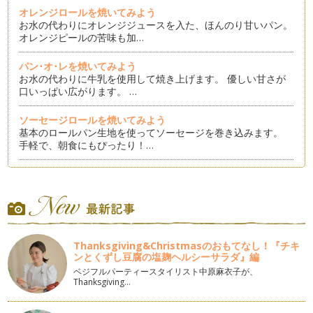
オレンジロールを焼いてみよう
お水の代わりにオレンジジュースを入た、ほんのり甘いパン。
オレンジピールの苦味も加…
パン･オ･レを焼いてみよう
お水の代わりに牛乳を使用して焼き上げます。 優しい甘さが
口いっぱい広がります。 …
ソーセージロールを焼いてみよう
基本のロールパン生地を使ってソーセージを巻き込みます。
手軽で、朝食にもぴったり！…
豆パンを焼いてみよう
煮豆を使った優しい味わいのパンです。 焼くと意外と甘さは
飛んでしまうので、甘めのお…
ストロベリーロールを焼いてみよう
冷凍イチゴを使用して焼くことで、見た目もかわいく甘酸っぱ
Thanksgiving&Christmasのおもてなし！『チキ
いパンに仕上がりました。 …
ンとくずし豆腐の塩麹ヘルシーサラダ』編
ベジフルパーティースタイリスト中原麻衣子が、
スイートポテト＆パンプキンロールを焼いてみよう
Thanksgiving…
さつまいともとかぼちゃを使った、秋に食べたいあま～いパ
ン。 生地にはさつまいもを練…