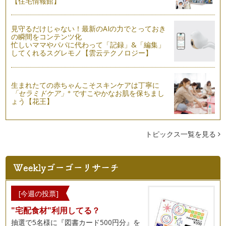
【住宅情報館】
見守るだけじゃない！最新のAIの力でとっておき
の瞬間をコンテンツ化
忙しいママやパパに代わって「記録」&「編集」
してくれるスグレモノ【雲云テクノロジー】
生まれたての赤ちゃんこそスキンケアは丁寧に
※
「セラミドケア」
ですこやかなお肌を保ちまし
ょう【花王】
トピックス一覧を見る
[今週の投票]
"宅配食材"利用してる？
抽選で5名様に『図書カード500円分』を