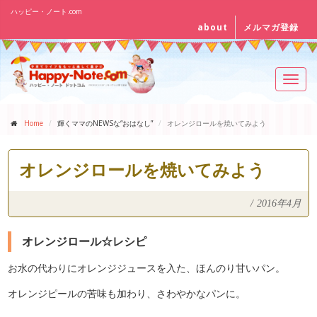
ハッピー・ノート.com
about
メルマガ登録
Toggl
navig
Home
輝くママのNEWSな“おはなし”
オレンジロールを焼いてみよう
オレンジロールを焼いてみよう
/
2016年4月
オレンジロール☆レシピ
お水の代わりにオレンジジュースを入た、ほんのり甘いパン。
オレンジピールの苦味も加わり、さわやかなパンに。