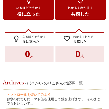
lightbulb_outline
favorite_border
なるほどそうか！
わかる！わかる！
役に立った
共感した
なるほどそうか！
わかる！わかる！
lightbulb_outline
favorite_border
役に立った
共感した
0
0
人
人
Archives
/
ほそかい のりこさんの記事一覧
トマトロールを焼いてみよう
お水の代わりにトマト缶を使用して焼き上げます。 そのまま
でもおいしいで…