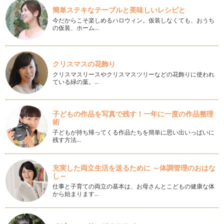
簡単ステキなテーブルと美味しいレシピと
スコーンを焼いてみよう
今だからこそ楽しめるハロウィン。仮装しなくても、おうち
スコーンはイーストではなく、ベーキングパウダーを使用しま
の仮装、ホーム…
す。 普通は、薄力粉だけを…
ふわふわドーナツを作ってみよう
イーストを使用してふわふわなドーナツを作ってみましょう。
クリスマスの花飾り
油で揚げるという手間はあ…
クリスマスリースやクリスマスツリーなどの花飾りに使われ
ている緑の葉。…
ピッツアを焼いてみよう
今回は、家庭でも簡単かつ本格的なピッツア生地をご紹介。ピ
ッツア生地は、シンプルな材料で捏ね…
子どもの作品を写真で残す！一年に一度の作品整理
術
ベーグルを焼いてみよう
子どもが持ち帰ってくる作品たちを簡単に思い出いっぱいに
6月より、テーマを新たに記事を書かせていただくことになり
残す方法…
ました。 「パン作り」 …
充実した両立生活を送るために ～体調管理のおはな
し～
仕事と子育ての両立の基本は、お母さんとこどもの健康な体
から始まります…