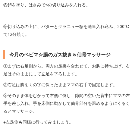
⑧卵を塗り、はさみで×の切り込みを入れる。
⑨切り込みの上に、バターとグラニュー糖を適量入れ込み、200℃
で12分焼く。
今月のベビマ☆腸のガス抜き＆仙骨マッサージ
①まずは右足側から。両方の足裏を合わせて、お胸に持ち上げ、右
足はそのままにして左足を下ろします。
②右足は脚をくの字に保ったままママの右手で固定します。
③そのまま体をむかって右側に倒し、隙間の空いた背中にママの左
手を差し入れ、手を床側に動かして仙骨部分を温めるようにくるく
るとマッサージ。
※左足側も同様に行ってみましょう。