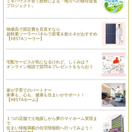
ミキハウス子育て総研による『地方への移住促進
プロジェクト』
物価高で固定費を見直すなら
超軽量ソーラーパネルで節電＆創エネがおすすめ
【HESTAソーラー】
宅配サービスが気になるけれど、しくみは？
オンライン相談で質問＆プレゼントをもらおう
家が子育てのパートナー
家事も、心も、健康も住まいがサポート！
【HESTAホーム】
１つの店舗で土地探しから夢のマイホーム実現ま
で
住まい情報満載の住宅情報館へ行ってみよう！