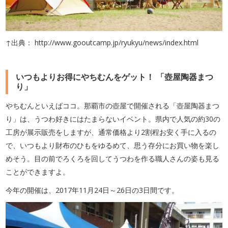
↑出典： http://www.gooutcamp.jp/ryukyu/news/index.html
いつもよりお得にやちむんをゲット！ 「壺屋陶器まつ
り」
やちむんといえばココ。那覇市の壺屋で開催される「壺屋陶器まつ
り」は、うつわ好きにはたまらないイベント。県内で人気の約30の
工房が展示販売をしますが、通常価格より2割程お安く手に入るの
で、いつもより財布のひもをゆるめて、思う存分にお買い物を楽し
めそう。目の前でろくろを回してうつわを作る職人さんの姿も見る
ことができますよ。
今年の開催は、2017年11月24日～26日の3日間です。