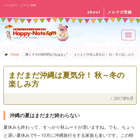
ハッピー・ノート.com
about
メルマガ登録
Toggl
navig
Home
輝くママのNEWSな“おはなし”
まだまだ沖縄は夏気分！ 秋～冬の楽しみ方
まだまだ沖縄は夏気分！ 秋～冬の
楽しみ方
/
2017年9月
沖縄の夏はまだまだ終わらない
夏休みも終わって、すっかり秋ムードが漂いますね。でも、ちょっ
と遅い夏休みで9～10月に沖縄旅行をする家族も多いです。この時