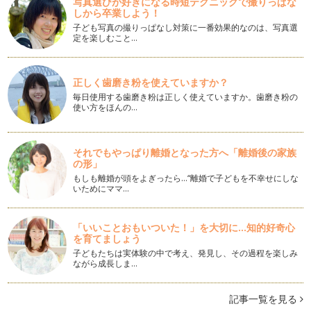
写真選びが好きになる時短テクニックで撮りっぱな
しから卒業しよう！
LCCのデメリット全部教えます
子ども写真の撮りっぱなし対策に一番効果的なのは、写真選
子どもが生まれてから初めて乗ったLCC。成田空港や関西国際
定を楽しむこと…
空港からひとり1万円以下で沖縄線…
沖縄旅行で格安でレンタカーを借りる方法
正しく歯磨き粉を使えていますか？
沖縄旅行につきもののレンタカー。空港からは大型リゾートホ
テルへのリムジンバスもあるし、那覇…
毎日使用する歯磨き粉は正しく使えていますか。歯磨き粉の
使い方をほんの…
沖縄料理に飽きたらグルメバーガーに挑戦
子どもも大好き、ハンバーガー。 沖縄は米軍基地があること
もあってか、ハンバーガー専…
それでもやっぱり離婚となった方へ「離婚後の家族
の形」
胸キュンのやちむんを探す旅に出よう
もしも離婚が頭をよぎったら…“離婚で子どもを不幸せにしな
いためにママ…
沖縄土産の定番は、ちんすこうとか、紅いもタルトあたりです
が、おしゃれな友だちへのお土産でお…
「いいことおもいついた！」を大切に...知的好奇心
美ら海水族館だけじゃもったいない！海洋博公園の楽しみ方
を育てましょう
子連れ沖縄旅行の定番観光スポットといえば、美ら海水族館。
子どもたちは実体験の中で考え、発見し、その過程を楽しみ
迫力の巨大水槽もあり、ヒトデやナマ…
ながら成長しま…
子どもと海遊びをする前に知っておきたいこと
沖縄での最大の楽しみ、きれいなビーチと透明度の高い青い
記事一覧を見る
海。ビーチを見渡してみると、ビキニの…