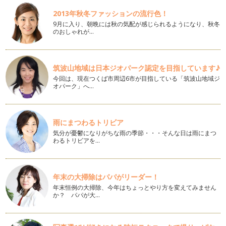
沖縄旅行するならハイシーズン以外がおすすめってナゼ？
2013年秋冬ファッションの流行色！
南国沖縄は夏を感じる時期がとっても長くて、4月には海開き
がされるほど。すでに今年も沖縄の各…
9月に入り、朝晩には秋の気配が感じられるようになり、秋冬
のおしゃれが…
旅行前に知っておきたい、沖縄の海事情
沖縄旅行といえば海！ 真冬はさすがに海遊びはしませんが、
見る分には冬だって十分。年間を通し…
筑波山地域は日本ジオパーク認定を目指しています♪
今回は、現在つくば市周辺6市が目指している「筑波山地域ジ
今注目の手仕事みやげはこれだ！in沖縄
オパーク」へ…
沖縄旅行のおみやげといえば、紅芋タルトにちんすこう。空港
やみやげ店にならんでいるような定番…
道の駅とは一味違う、ハッピーモア市場の魅力。
雨にまつわるトリビア
沖縄旅行中によく見かける道の駅やJAファーマーズマーケッ
気分が憂鬱になりがちな雨の季節・・・そんな日は雨にまつ
ト。地元の野菜や加工品、お土産物が…
わるトリビアを…
雨の日におすすめ‼究極の寄り道スポット
沖縄旅行で気になるのはお天気。沖縄は南国のイメージが強い
年末の大掃除はパパがリーダー！
けど、意外と雨が多い地域でもありま…
年末恒例の大掃除、今年はちょっとやり方を変えてみません
か？ パパが大…
沖縄旅行中の子どもの食事どうする？？
子どもが生まれて旅行に行こうとした時、ママが心配なのは
「移動」と並んで「食事」があがります…