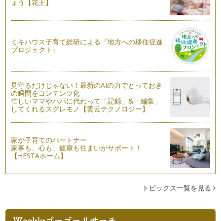
ょう【花王】
出産後はじめての子連れリゾート旅行は沖縄へ！
出産後はじめての旅行。毎日の育児も頑張ってるし、たまには
のんびりリフレッシュしたい！ そん…
ミキハウス子育て総研による『地方への移住促進
プロジェクト』
見守るだけじゃない！最新のAIの力でとっておき
の瞬間をコンテンツ化
忙しいママやパパに代わって「記録」&「編集」
してくれるスグレモノ【雲云テクノロジー】
家が子育てのパートナー
家事も、心も、健康も住まいがサポート！
【HESTAホーム】
トピックス一覧を見る