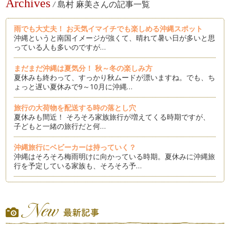
Archives
/
島村 麻美さんの記事一覧
雨でも大丈夫！ お天気イマイチでも楽しめる沖縄スポット
沖縄というと南国イメージが強くて、晴れて暑い日が多いと思
っている人も多いのですが…
まだまだ沖縄は夏気分！ 秋～冬の楽しみ方
夏休みも終わって、すっかり秋ムードが漂いますね。でも、ち
ょっと遅い夏休みで9～10月に沖縄…
旅行の大荷物を配送する時の落とし穴
夏休みも間近！ そろそろ家族旅行が増えてくる時期ですが、
子どもと一緒の旅行だと何…
沖縄旅行にベビーカーは持っていく？
沖縄はそろそろ梅雨明けに向かっている時期。夏休みに沖縄旅
行を予定している家族も、そろそろ予…
幼児には海ではなくあえてのダム遊びがおすすめってなんで？
in沖縄
沖縄に行ったらはずせないのがエメラルドグリーンが美しく、
砂浜も真っ白サラサラなビーチでの海…