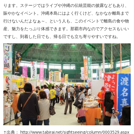
ります。ステージではライブや沖縄の伝統芸能の披露などもあり、
賑やかなイベント。沖縄本島にはよく行くけど、なかなか離島まで
行けないんだよなぁ～、という人も、このイベントで離島の食や物
産、魅力をたっぷり体感できます。那覇市内なのでアクセスもいい
ですし、到着した日でも、帰る日でも立ち寄りやすいですね。
↑出典： http://www.tabirai.net/sightseeing/column/0003529.aspx