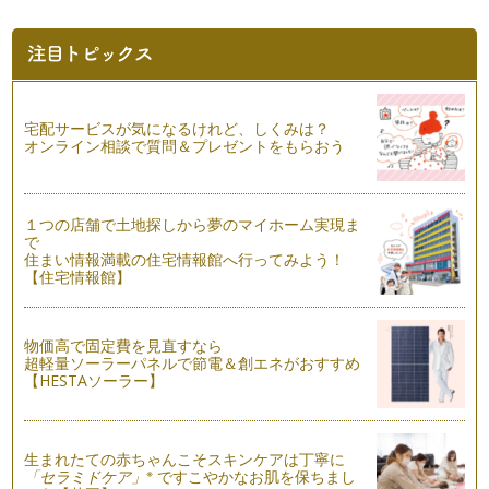
レンタカーだけじゃない！沖縄旅行の移動手段
沖縄旅行の基本はレンタカーですが、それ以外にも移動手段は
もちろんあります。それは、タクシー…
子どもと機内で快適に過ごすために覚えておきたい事
宅配サービスが気になるけれど、しくみは？
0～3歳児連れの飛行機旅行の最大心配は「機内で子供がグズ
オンライン相談で質問＆プレゼントをもらおう
って迷惑にならないか」だと思います…
目指せ快適な空の旅！空港での子どもとの過ごし方
１つの店舗で土地探しから夢のマイホーム実現ま
さあ、ようやく沖縄旅行へ出発の時が来ました。当日は早めに
で
起きて、時間にゆとりをもって家を出…
住まい情報満載の住宅情報館へ行ってみよう！
【住宅情報館】
「荷物がかさばる！」子連れ沖縄旅行のもちもの
(2018年1月8日更新) 0～3歳児とのおでかけは普段から…
物価高で固定費を見直すなら
なるべく安く沖縄旅行したい！子連れでもLCCは大丈夫？
超軽量ソーラーパネルで節電＆創エネがおすすめ
乗ったことがないとちょっと不安の飛行機ＬＣＣ（ローコスト
【HESTAソーラー】
キャリア）。節約したい身軽な若者に…
子連れ沖縄旅行を予約する時に知っておきたいポイント
生まれたての赤ちゃんこそスキンケアは丁寧に
沖縄旅行といえば、ツアー会社やネットで航空券と宿泊がセッ
※
「セラミドケア」
ですこやかなお肌を保ちまし
トになったパッケージを申し込む方が…