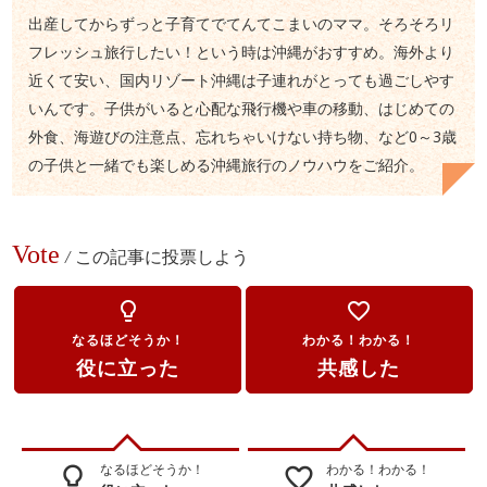
出産してからずっと子育てでてんてこまいのママ。そろそろリ
フレッシュ旅行したい！という時は沖縄がおすすめ。海外より
近くて安い、国内リゾート沖縄は子連れがとっても過ごしやす
いんです。子供がいると心配な飛行機や車の移動、はじめての
外食、海遊びの注意点、忘れちゃいけない持ち物、など0～3歳
の子供と一緒でも楽しめる沖縄旅行のノウハウをご紹介。
Vote
/
この記事に投票しよう
lightbulb_outline
favorite_border
なるほどそうか！
わかる！わかる！
役に立った
共感した
なるほどそうか！
わかる！わかる！
lightbulb_outline
favorite_border