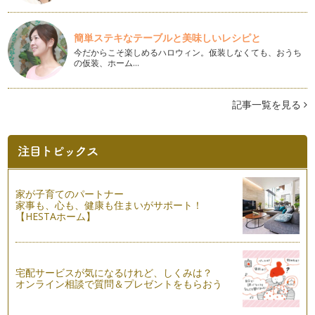
が、おしゃれな友だちへのお土産でお…
美ら海水族館だけじゃもったいない！海洋博公園の楽しみ方
簡単ステキなテーブルと美味しいレシピと
子連れ沖縄旅行の定番観光スポットといえば、美ら海水族館。
今だからこそ楽しめるハロウィン。仮装しなくても、おうち
迫力の巨大水槽もあり、ヒトデやナマ…
の仮装、ホーム…
子どもと海遊びをする前に知っておきたいこと
沖縄での最大の楽しみ、きれいなビーチと透明度の高い青い
記事一覧を見る
海。ビーチを見渡してみると、ビキニの…
レンタカーだけじゃない！沖縄旅行の移動手段
沖縄旅行の基本はレンタカーですが、それ以外にも移動手段は
もちろんあります。それは、タクシー…
家が子育てのパートナー
子どもと機内で快適に過ごすために覚えておきたい事
家事も、心も、健康も住まいがサポート！
0～3歳児連れの飛行機旅行の最大心配は「機内で子供がグズ
【HESTAホーム】
って迷惑にならないか」だと思います…
目指せ快適な空の旅！空港での子どもとの過ごし方
さあ、ようやく沖縄旅行へ出発の時が来ました。当日は早めに
宅配サービスが気になるけれど、しくみは？
起きて、時間にゆとりをもって家を出…
オンライン相談で質問＆プレゼントをもらおう
「荷物がかさばる！」子連れ沖縄旅行のもちもの