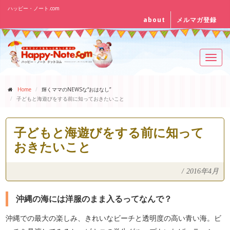
ハッピー・ノート.com
about
メルマガ登録
Toggl
navig
Home
輝くママのNEWSな“おはなし”
子どもと海遊びをする前に知っておきたいこと
子どもと海遊びをする前に知って
おきたいこと
/
2016年4月
沖縄の海には洋服のまま入るってなんで？
沖縄での最大の楽しみ、きれいなビーチと透明度の高い青い海。ビ