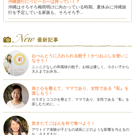
沖縄旅行にベビーカーは持っていく？
沖縄はそろそろ梅雨明けに向かっている時期。夏休みに沖縄旅
行を予定している家族も、そろそろ予…
幼児には海ではなくあえてのダム遊びがおすすめってなんで？
in沖縄
沖縄に行ったらはずせないのがエメラルドグリーンが美しく、
砂浜も真っ白サラサラなビーチでの海…
沖縄旅行するならハイシーズン以外がおすすめってナゼ？
おべんとうに入れられる餃子！かつおぶしを使いこ
南国沖縄は夏を感じる時期がとっても長くて、4月には海開き
なそう！
がされるほど。すでに今年も沖縄の各…
ニンニクなしの和風味の餃子。お味は優しく、小さい子から
大人までお弁当…
旅行前に知っておきたい、沖縄の海事情
沖縄旅行といえば海！ 真冬はさすがに海遊びはしませんが、
見る分には冬だって十分。年間を通し…
体と心を整えて、ママであり、女性である『私』を
楽しもう！
今注目の手仕事みやげはこれだ！in沖縄
カラダとココロを整えて、ママであり、女性である『私』を
楽しむために、…
沖縄旅行のおみやげといえば、紅芋タルトにちんすこう。空港
やみやげ店にならんでいるような定番…
道の駅とは一味違う、ハッピーモア市場の魅力。
炊きたてごはんを外で食べよう！
沖縄旅行中によく見かける道の駅やJAファーマーズマーケッ
アウトドア体験が子どもの成長にどのような影響を与えるの
ト。地元の野菜や加工品、お土産物が…
か、さまざまな…