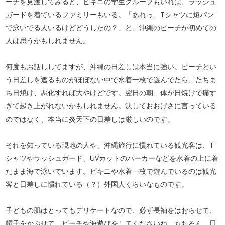
ーチを見渡してみると、ビキニの学生グループもいれば、ラッシュ
ガードを着ているファミリーもいる。「あれっ、Tシャツに短パン
で泳いでる人いるけどどうしたの？」と、沖縄のビーチが初めての
人は思うかもしれません。
何度もお話ししてますが、沖縄の日差しは本当に強い。ビーチとい
う日差しを遮るものがほぼない中で水着一枚で遊んでたら、たちま
ち日焼け、悪化すれば大やけどです。翌日の朝、体が日焼けで痛す
ぎて起き上がれないかもしれません。決しておおげさに言っている
のではなく、本当に炎天下の日差しは厳しいのです。
それを知っている現地の人や、沖縄旅行に慣れている観光客は、T
シャツやラッシュガード、UVカットのパーカーなどを水着の上に着
たまま海で泳いでいます。ビキニや水着一枚で遊んでいるのは観光
客と日差しに慣れている（？）外国人くらいなものです。
子どもの肌はとってもデリケートなので、必ず長袖をはおらせて、
帽子をかぶせて、ビーチや海遊びをしてくださいね。もちろん、日