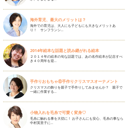
雨の日におすすめ‼究極の寄り道スポット
沖縄旅行で気になるのはお天気。沖縄は南国のイメージが強い
海外育児、最大のメリットは？
けど、意外と雨が多い地域でもありま…
海外での育児は、大人にも子どもにも大きなメリットあ
り！ サンフランシ…
沖縄旅行中の子どもの食事どうする？？
子どもが生まれて旅行に行こうとした時、ママが心配なのは
「移動」と並んで「食事」があがります…
2014年絵本な話題と読み継がれる絵本
LCCのデメリット全部教えます
２０１４年の絵本の旬な話題では、あの名作絵本が記念すべ
子どもが生まれてから初めて乗ったLCC。成田空港や関西国際
き４０周年を迎…
空港からひとり1万円以下で沖縄線…
沖縄旅行で格安でレンタカーを借りる方法
手作りおもちゃ⑥手作りクリスマスオーナメント
沖縄旅行につきもののレンタカー。空港からは大型リゾートホ
テルへのリムジンバスもあるし、那覇…
クリスマスの飾りを親子で手作りしてみませんか？ 親子で
一緒に作業する…
沖縄料理に飽きたらグルメバーガーに挑戦
子どもも大好き、ハンバーガー。 沖縄は米軍基地があること
もあってか、ハンバーガー専…
小物入れを毛糸で可愛く変身♡
毛糸に触れる事を大切に！ お子さんにも安心、毛糸の事なら
胸キュンのやちむんを探す旅に出よう
中村英里子に…
沖縄土産の定番は、ちんすこうとか、紅いもタルトあたりです