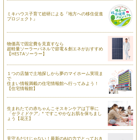
(2018年1月8日更新) 0～3歳児とのおでかけは普段から…
ミキハウス子育て総研による『地方への移住促進
なるべく安く沖縄旅行したい！子連れでもLCCは大丈夫？
プロジェクト』
乗ったことがないとちょっと不安の飛行機ＬＣＣ（ローコスト
キャリア）。節約したい身軽な若者に…
子連れ沖縄旅行を予約する時に知っておきたいポイント
物価高で固定費を見直すなら
沖縄旅行といえば、ツアー会社やネットで航空券と宿泊がセッ
超軽量ソーラーパネルで節電＆創エネがおすすめ
トになったパッケージを申し込む方が…
【HESTAソーラー】
出産後はじめての子連れリゾート旅行は沖縄へ！
出産後はじめての旅行。毎日の育児も頑張ってるし、たまには
１つの店舗で土地探しから夢のマイホーム実現ま
のんびりリフレッシュしたい！ そん…
で
住まい情報満載の住宅情報館へ行ってみよう！
【住宅情報館】
生まれたての赤ちゃんこそスキンケアは丁寧に
※
「セラミドケア」
ですこやかなお肌を保ちまし
ょう【花王】
見守るだけじゃない！最新のAIの力でとっておき