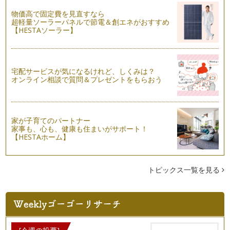
出産後はじめての旅行。毎日の育児も頑張ってるし、たまには
のんびりリフレッシュしたい！ そん…
物価高で固定費を見直すなら
超軽量ソーラーパネルで節電＆創エネがおすすめ
【HESTAソーラー】
宅配サービスが気になるけれど、しくみは？
オンライン相談で質問＆プレゼントをもらおう
家が子育てのパートナー
家事も、心も、健康も住まいがサポート！
【HESTAホーム】
トピックス一覧を見る