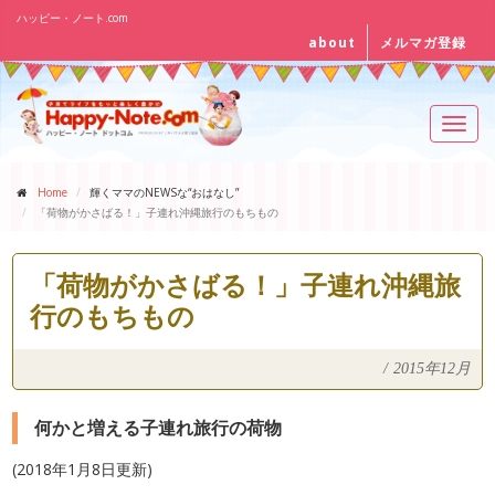
ハッピー・ノート.com
about
メルマガ登録
Toggl
navig
Home
輝くママのNEWSな“おはなし”
「荷物がかさばる！」子連れ沖縄旅行のもちもの
「荷物がかさばる！」子連れ沖縄旅
行のもちもの
/
2015年12月
何かと増える子連れ旅行の荷物
(2018年1月8日更新)