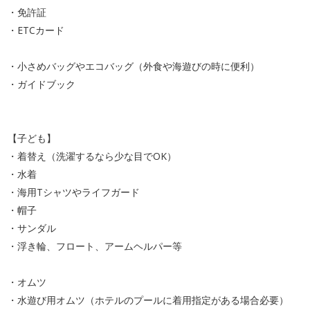
・免許証
・ETCカード
・小さめバッグやエコバッグ（外食や海遊びの時に便利）
・ガイドブック
【子ども】
・着替え（洗濯するなら少な目でOK）
・水着
・海用Tシャツやライフガード
・帽子
・サンダル
・浮き輪、フロート、アームヘルパー等
・オムツ
・水遊び用オムツ（ホテルのプールに着用指定がある場合必要）