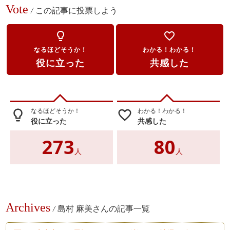
Vote
/
この記事に投票しよう
lightbulb_outline
favorite_border
なるほどそうか！
わかる！わかる！
役に立った
共感した
なるほどそうか！
わかる！わかる！
lightbulb_outline
favorite_border
役に立った
共感した
273
80
人
人
Archives
/
島村 麻美さんの記事一覧