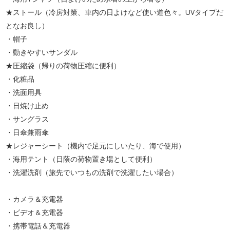
★ストール（冷房対策、車内の日よけなど使い道色々。UVタイプだ
となお良し）
・帽子
・動きやすいサンダル
★圧縮袋（帰りの荷物圧縮に便利）
・化粧品
・洗面用具
・日焼け止め
・サングラス
・日傘兼雨傘
★レジャーシート（機内で足元にしいたり、海で使用）
・海用テント（日蔭の荷物置き場として便利）
・洗濯洗剤（旅先でいつもの洗剤で洗濯したい場合）
・カメラ＆充電器
・ビデオ＆充電器
・携帯電話＆充電器