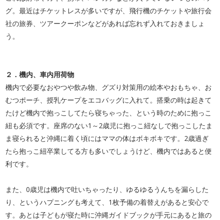
グ。最近はチケットレスが多いですが、飛行機のチケットや旅行会
社の旅券、ツアークーポンなどがあれば忘れず入れておきましょ
う。
２．機内、車内用荷物
機内で必要なおやつや飲み物、グズり対策用の絵本やおもちゃ、お
むつポーチ、授乳ケープをエコバッグ
に入れて。
搭乗の時は起きて
たけど機内で抱っこしてたら寝ちゃった、という時のために抱っこ
紐も必須です。座席のない1～2歳児に抱っこ紐なしで抱っこしたま
ま寝られると沖縄に着く頃にはママの体はボキボキで
す。
2歳過ぎ
たら抱っこ紐卒業してる方も多いでしょうけど、機内ではあると便
利です。
また、0歳児は機内で吐いちゃったり、ゆるゆるうんちを漏らした
り、というハプニングも考えて、1枚予
備の着替えがあると安心で
す。
あとは子どもが寝た時に沖縄ガイドブックが手元にあると旅の