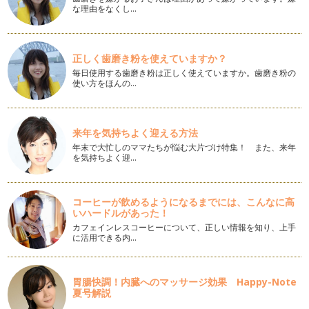
な理由をなくし…
旅行前に知っておきたい、沖縄の海事情
沖縄旅行といえば海！ 真冬はさすがに海遊びはしませんが、
見る分には冬だって十分。年間を通し…
正しく歯磨き粉を使えていますか？
毎日使用する歯磨き粉は正しく使えていますか。歯磨き粉の
今注目の手仕事みやげはこれだ！in沖縄
使い方をほんの…
沖縄旅行のおみやげといえば、紅芋タルトにちんすこう。空港
やみやげ店にならんでいるような定番…
道の駅とは一味違う、ハッピーモア市場の魅力。
来年を気持ちよく迎える方法
沖縄旅行中によく見かける道の駅やJAファーマーズマーケッ
年末で大忙しのママたちが悩む大片づけ特集！ また、来年
ト。地元の野菜や加工品、お土産物が…
を気持ちよく迎…
雨の日におすすめ‼究極の寄り道スポット
沖縄旅行で気になるのはお天気。沖縄は南国のイメージが強い
コーヒーが飲めるようになるまでには、こんなに高
けど、意外と雨が多い地域でもありま…
いハードルがあった！
カフェインレスコーヒーについて、正しい情報を知り、上手
沖縄旅行中の子どもの食事どうする？？
に活用できる内…
子どもが生まれて旅行に行こうとした時、ママが心配なのは
「移動」と並んで「食事」があがります…
胃腸快調！内臓へのマッサージ効果 Happy-Note
LCCのデメリット全部教えます
夏号解説
子どもが生まれてから初めて乗ったLCC。成田空港や関西国際
…