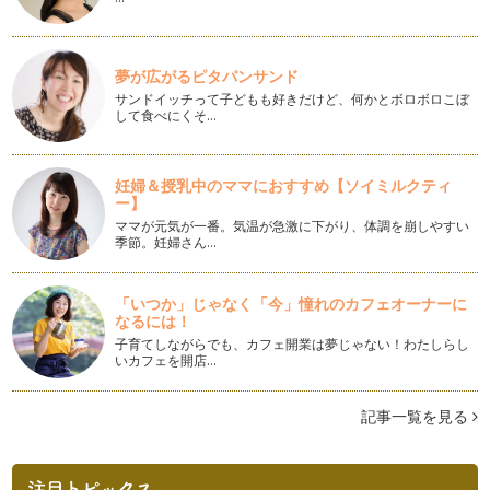
空港からひとり1万円以下で沖縄線…
沖縄旅行で格安でレンタカーを借りる方法
夢が広がるピタパンサンド
沖縄旅行につきもののレンタカー。空港からは大型リゾートホ
テルへのリムジンバスもあるし、那覇…
サンドイッチって子どもも好きだけど、何かとボロボロこぼ
して食べにくそ…
沖縄料理に飽きたらグルメバーガーに挑戦
子どもも大好き、ハンバーガー。 沖縄は米軍基地があること
もあってか、ハンバーガー専…
妊婦＆授乳中のママにおすすめ【ソイミルクティ
ー】
胸キュンのやちむんを探す旅に出よう
ママが元気が一番。気温が急激に下がり、体調を崩しやすい
季節。妊婦さん…
沖縄土産の定番は、ちんすこうとか、紅いもタルトあたりです
が、おしゃれな友だちへのお土産でお…
「いつか」じゃなく「今」憧れのカフェオーナーに
美ら海水族館だけじゃもったいない！海洋博公園の楽しみ方
なるには！
子連れ沖縄旅行の定番観光スポットといえば、美ら海水族館。
子育てしながらでも、カフェ開業は夢じゃない！わたしらし
迫力の巨大水槽もあり、ヒトデやナマ…
いカフェを開店…
子どもと海遊びをする前に知っておきたいこと
沖縄での最大の楽しみ、きれいなビーチと透明度の高い青い
記事一覧を見る
海。ビーチを見渡してみると、ビキニの…
レンタカーだけじゃない！沖縄旅行の移動手段