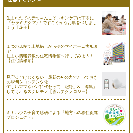
沖縄旅行の基本はレンタカーですが、それ以外にも移動手段は
もちろんあります。それは、タクシー…
生まれたての赤ちゃんこそスキンケアは丁寧に
子どもと機内で快適に過ごすために覚えておきたい事
※
「セラミドケア」
ですこやかなお肌を保ちまし
0～3歳児連れの飛行機旅行の最大心配は「機内で子供がグズ
ょう【花王】
って迷惑にならないか」だと思います…
目指せ快適な空の旅！空港での子どもとの過ごし方
１つの店舗で土地探しから夢のマイホーム実現ま
さあ、ようやく沖縄旅行へ出発の時が来ました。当日は早めに
で
起きて、時間にゆとりをもって家を出…
住まい情報満載の住宅情報館へ行ってみよう！
【住宅情報館】
「荷物がかさばる！」子連れ沖縄旅行のもちもの
(2018年1月8日更新) 0～3歳児とのおでかけは普段から…
見守るだけじゃない！最新のAIの力でとっておき
の瞬間をコンテンツ化
なるべく安く沖縄旅行したい！子連れでもLCCは大丈夫？
忙しいママやパパに代わって「記録」&「編集」
乗ったことがないとちょっと不安の飛行機ＬＣＣ（ローコスト
してくれるスグレモノ【雲云テクノロジー】
キャリア）。節約したい身軽な若者に…
子連れ沖縄旅行を予約する時に知っておきたいポイント
沖縄旅行といえば、ツアー会社やネットで航空券と宿泊がセッ
ミキハウス子育て総研による『地方への移住促進
トになったパッケージを申し込む方が…
プロジェクト』
出産後はじめての子連れリゾート旅行は沖縄へ！