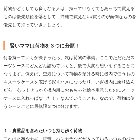
荷物がどうしても多くなる人は、持っていなくてもあっちで買える
ものは優先順位を落として、沖縄で買えない/買うのが面倒なものを
優先して持っていきましょう。
賢いママは荷物を３つに分類！
何を持っていくか決まったら、次は荷物の準備。ここでただただス
ーツケースにどんどん詰めていくと、後で大変な思いをすることに
なります。例えば、空港について荷物を預ける時に機内で使うもの
をスーツケースを広げて探すハメになったり、い
ざ機内に乗り込ん
だら「あっ！せっかく機内用におもちゃと絵本用意したのにスーツ
ケースに入れっぱな
しだ！」なんていうことも。
なので、荷物は使
うシーンごとに最低限３つに分けます。
１．貴重品を含めたいつも持ち歩く荷物
これは財布やカギ、携帯、ハンカチなどが入っているいつものバッ