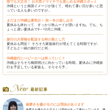
雨でも大丈夫！ お天気イマイチでも楽しめる沖縄スポット
沖縄というと南国イメージが強くて、晴れて暑い日が多いと思
っている人も多いのですが…
まだまだ沖縄は夏気分！ 秋～冬の楽しみ方
夏休みも終わって、すっかり秋ムードが漂いますね。でも、ち
ょっと遅い夏休みで9～10月に沖縄…
旅行の大荷物を配送する時の落とし穴
夏休みも間近！ そろそろ家族旅行が増えてくる時期ですが、
子どもと一緒の旅行だと何…
沖縄旅行にベビーカーは持っていく？
沖縄はそろそろ梅雨明けに向かっている時期。夏休みに沖縄旅
行を予定している家族も、そろそろ予…
幼児には海ではなくあえてのダム遊びがおすすめってなんで？
in沖縄
沖縄に行ったらはずせないのがエメラルドグリーンが美しく、
砂浜も真っ白サラサラなビーチでの海…
沖縄旅行するならハイシーズン以外がおすすめってナゼ？
歯磨きを嫌がるのには理由があります
南国沖縄は夏を感じる時期がとっても長くて、4月には海開き
がされるほど。すでに今年も沖縄の各…
歯磨きを嫌がるお子さんは理由があって嫌がっています。嫌