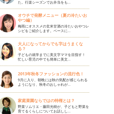
た。行楽シーズンでお弁当をも…
オウチで発酵メニュー（夏の冷たいお
やつ編）
梅雨にオススメの玄米甘酒の冷たいおやつレ
シピをご紹介します。ベースに…
大人になってからでも字はうまくな
る？
子どもの就学までに美文字ママを目指す！
忙しい育児の中でも簡単に美文…
2013年秋冬ファッションの流行色！
9月に入り、朝晩には秋の気配が感じられる
ようになり、秋冬のおしゃれが…
家庭菜園ならではの特権とは？
野菜ソムリエ・藤田光樹が、子どもと野菜を
育てるくらしについてお話しし…