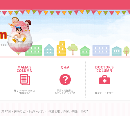
MAMA'S
Q＆A
DOCTOR'S
COLUMN
COLUMN
輝くママのNEWSな
子育て応援隊の
“おはなし”
ズバリ！アドバイス
教えて！ドクター
＜第12回＞安眠のヒントがいっぱい！体温と眠りの深い関係 その2