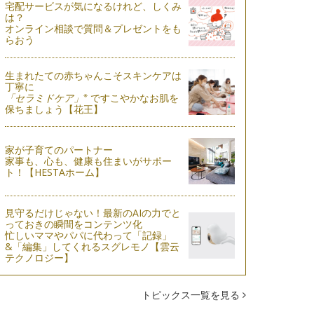
宅配サービスが気になるけれど、しくみ
は？
オンライン相談で質問＆プレゼントをも
らおう
生まれたての赤ちゃんこそスキンケアは
丁寧に
※
「セラミドケア」
ですこやかなお肌を
保ちましょう【花王】
家が子育てのパートナー
家事も、心も、健康も住まいがサポー
ト！【HESTAホーム】
見守るだけじゃない！最新のAIの力でと
っておきの瞬間をコンテンツ化
忙しいママやパパに代わって「記録」
&「編集」してくれるスグレモノ【雲云
テクノロジー】
トピックス一覧を見る