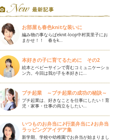
お部屋も春色knitな装いに
編み物の事ならばeknit-loop中村英里子にお
まかせ！！ 春をk…
本好きの子に育てるために その2
絵本とベビーサインで育むコミュニケーショ
ン力。今回は我が子を本好きに…
プチ起業 ～プチ起業の成功の秘訣～
プチ起業は、好きなことを仕事にしたい！育
児・家事・仕事の両立をしたい…
いつものお弁当に♪行楽弁当に♪お弁当
ラッピングアイデア集
新学期、学校や幼稚園でお弁当が始まりまし