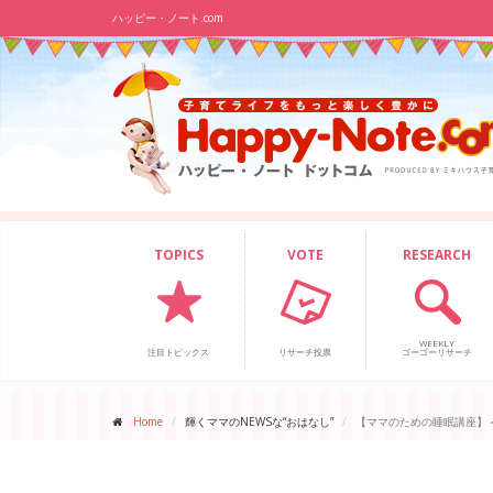
ハッピー・ノート.com
TOPICS
VOTE
RESEARCH
WEEKLY
注目トピックス
リサーチ投票
ゴーゴーリサーチ
Home
輝くママのNEWSな“おはなし”
【ママのための睡眠講座】