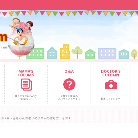
MAMA'S
Q＆A
DOCTOR'S
COLUMN
COLUMN
輝くママのNEWSな
子育て応援隊の
“おはなし”
ズバリ！アドバイス
教えて！ドクター
＜第7回＞赤ちゃんの眠りのリズムの作り方 その3