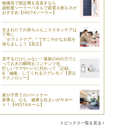
物価高で固定費を見直すなら
超軽量ソーラーパネルで節電＆創エネが
おすすめ【HESTAソーラー】
生まれたての赤ちゃんこそスキンケアは
丁寧に
※
「セラミドケア」
ですこやかなお肌を
保ちましょう【花王】
見守るだけじゃない！最新のAIの力でと
っておきの瞬間をコンテンツ化
忙しいママやパパに代わって「記録」
&「編集」してくれるスグレモノ【雲云
テクノロジー】
家が子育てのパートナー
家事も、心も、健康も住まいがサポー
ト！【HESTAホーム】
トピックス一覧を見る