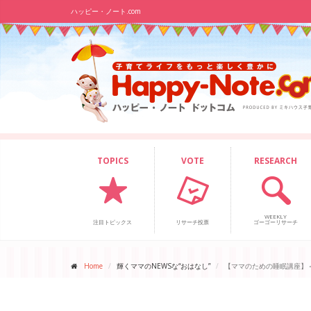
ハッピー・ノート.com
TOPICS
VOTE
RESEARCH
WEEKLY
注目トピックス
リサーチ投票
ゴーゴーリサーチ
Home
輝くママのNEWSな“おはなし”
【ママのための睡眠講座】