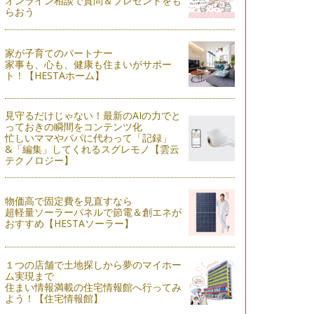
オンライン相談で質問＆プレゼントをも
らおう
家が子育てのパートナー
家事も、心も、健康も住まいがサポー
ト！【HESTAホーム】
見守るだけじゃない！最新のAIの力でと
っておきの瞬間をコンテンツ化
忙しいママやパパに代わって「記録」
&「編集」してくれるスグレモノ【雲云
テクノロジー】
物価高で固定費を見直すなら
超軽量ソーラーパネルで節電＆創エネが
おすすめ【HESTAソーラー】
１つの店舗で土地探しから夢のマイホー
ム実現まで
住まい情報満載の住宅情報館へ行ってみ
よう！【住宅情報館】