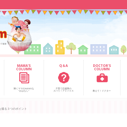
MAMA'S
Q＆A
DOCTOR'S
COLUMN
COLUMN
輝くママのNEWSな
子育て応援隊の
“おはなし”
ズバリ！アドバイス
教えて！ドクター
を撮る３つのポイント