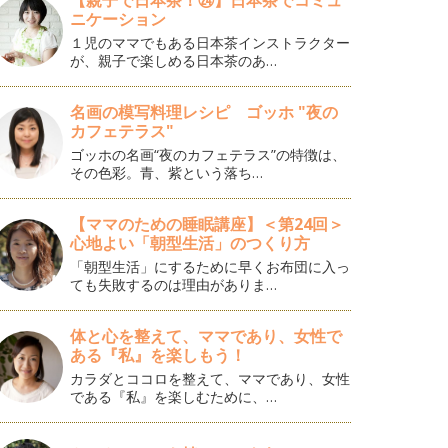
【親子で日本茶！㉔】日本茶でコミュ
ニケーション
１児のママでもある日本茶インストラクター
が、親子で楽しめる日本茶のあ…
名画の模写料理レシピ ゴッホ "夜の
カフェテラス"
ゴッホの名画“夜のカフェテラス”の特徴は、
その色彩。青、紫という落ち…
【ママのための睡眠講座】＜第24回＞
心地よい「朝型生活」のつくり方
「朝型生活」にするために早くお布団に入っ
ても失敗するのは理由がありま…
体と心を整えて、ママであり、女性で
ある『私』を楽しもう！
カラダとココロを整えて、ママであり、女性
である『私』を楽しむために、…