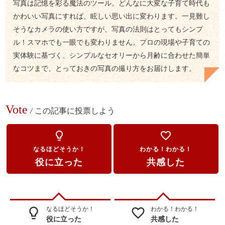
写真は記憶を彩る魔法のツール。どんなに大変な子育て時代も
かわいい写真にすれば、眩しい思い出に変わります。一見難し
そうなカメラの使い方ですが、写真の法則はとってもシンプ
ル！スマホでも一眼でも変わりません。プロの現場や子育ての
実体験に基づく、シンプルなセオリーから月齢に合わせた簡単
なコツまで、とっておきの写真の撮り方をお届けします。
Vote
/
この記事に投票しよう
lightbulb_outline
favorite_border
なるほどそうか！
わかる！わかる！
役に立った
共感した
なるほどそうか！
わかる！わかる！
lightbulb_outline
favorite_border
役に立った
共感した