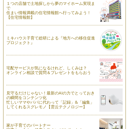
イメージを操る魔法のツール☆ホワイトバランスに挑戦
１つの店舗で土地探しから夢のマイホーム実現ま
光の印象を決める３つの要素、「向き」「硬さ」「色」。今回
で
最後に説明する「色」です…
住まい情報満載の住宅情報館へ行ってみよう！
【住宅情報館】
これができたら上級者！「硬い光」の攻略法
ふわふわの赤ちゃん、元気いっぱいの笑顔、写真で表現するな
ら、どんな光がぴったりだ…
ミキハウス子育て総研による『地方への移住促進
プロジェクト』
美しい光をみつけるために必要なたったひとつのこと
写真に必要なたったひとつのもの、「光」。前回は光がなくて
は写真は写らないと話しま…
宅配サービスが気になるけれど、しくみは？
どんなカメラでも使える、写真のシンプルなルール
オンライン相談で質問＆プレゼントをもらおう
こどもと一緒のあたらしい暮らし。かわいい写真をたくさん残
したい！ でも「センスがないから&…
見守るだけじゃない！最新のAIの力でとっておき
の瞬間をコンテンツ化
忙しいママやパパに代わって「記録」&「編集」
してくれるスグレモノ【雲云テクノロジー】
家が子育てのパートナー