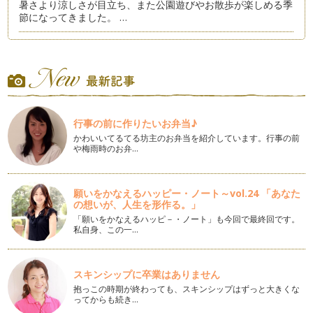
暑さより涼しさが目立ち、また公園遊びやお散歩が楽しめる季
節になってきました。 …
LINEで写真を送る前に...！覚えておきたい３つのルール
ママ友に撮ってもらった写真をLINEを通じてもらったけれ
ど、いざプリントしようと…
いまいち写真をアプリでチャチャっと蘇らせる方法
暑かったり台風だったり、目まぐるしい天気が続いています
行事の前に作りたいお弁当♪
ね。 日差しが強い屋外や、室…
かわいいてるてる坊主のお弁当を紹介しています。行事の前
や梅雨時のお弁…
スマホでもできる！撮影のマンネリ化を解消する４つの方法
先日、ロケーションがすてきな場所で写真教室を行いました。
参加者からの「…
願いをかなえるハッピー・ノート～vol.24 「あなた
の想いが、人生を形作る。」
カメラで楽しむ♪「見守り育児」
「子育てで大切なのは見守ること」 こんなアドバイスを聞い
「願いをかなえるハッピ－・ノート」も今回で最終回です。
私自身、この一…
たことはありませんか…
夏だ！光だ！写真を撮ろう！「夏らしい光」の遊び方
いよいよ梅雨入り、ギラギラの夏まであと少し。 直射日光が
スキンシップに卒業はありません
強い夏は、光の…
抱っこの時期が終わっても、スキンシップはずっと大きくな
ってからも続き…