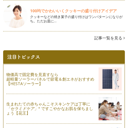
友だちもいる…
100均でかわいいくクッキーの盛り付けアイデア
【1歳〜3歳 】イヤイヤ期のシャッターチャンス虎の巻
クッキーなどの焼き菓子の盛り付けはワンパターンになりが
2歳ごろから始まるといわれるイヤイヤ期。 １歳の半ばから3
ち。ただお皿に…
歳が終わる頃までは、…
【０ヵ月〜1歳 】赤ちゃんの月齢別シャッターチャンス虎の巻
記事一覧を見る
毎日終わりのないお世話の繰り返し…。とても濃い一方で、あ
っという間…
寝相はアート！不器用さんでも楽しめる「寝相コレクション」
のススメ
ここ数年、お昼寝中の赤ちゃんをスタイリングして撮影するの
が人気です。本当に寝てい…
物価高で固定費を見直すなら
超軽量ソーラーパネルで節電＆創エネがおすすめ
【HESTAソーラー】
準備が決め手！子どもの集合写真の必勝法
年末年始は親戚同士が集まったり、集合写真を撮ることが多い
シーズン。 せっ…
生まれたての赤ちゃんこそスキンケアは丁寧に
子連れでも簡単キレイ！イルミネーションフォトの新常識
※
「セラミドケア」
ですこやかなお肌を保ちまし
ょう【花王】
いよいよやってきたイルミネーションの季節。ライトアップを
見つけてはスマホ…