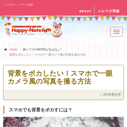
ハッピー・ノート.com
about
メルマガ登録
Toggl
navig
Home
輝くママのNEWSな“おはなし”
背景をボカしたい！スマホで一眼カメラ風の写真を撮る方法
背景をボカしたい！スマホで一眼
カメラ風の写真を撮る方法
/
2018年4月
スマホでも背景をボカすには？