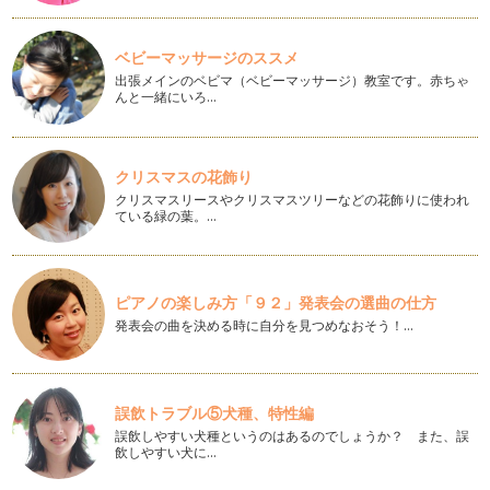
ちょっとだけ上級編☆アプリでできる、画像補正の基本
撮影後の写真、画像調整してますか？ デジタル写真を調整す
るアプリは色々あ…
ベビーマッサージのススメ
出張メインのベビマ（ベビーマッサージ）教室です。赤ちゃ
子どもへのまなざしが変わる、遊びを「作品」にする写真のス
んと一緒にいろ…
スメ
子どもの遊びはアート！ おままごと、砂場遊び、工作遊び…。
…
クリスマスの花飾り
スマホできれいな料理写真を撮る３つのポイント
クリスマスリースやクリスマスツリーなどの花飾りに使われ
フォトレッスンを始めてから7年。コンデジからスマホへと、
ている緑の葉。…
子ども写真を撮る道具は変…
背景をボカしたい！スマホで一眼カメラ風の写真を撮る方法
スマホで一眼カメラ風の写真が撮りたい！と思ったことはあり
ピアノの楽しみ方「９２」発表会の選曲の仕方
ますか？ 一眼カ…
発表会の曲を決める時に自分を見つめなおそう！…
目的で選ぶ！プリント方法を使い分けるコツ
もうすぐ春休み。前回の記事では、大事な記念写真をきれい
にプリントする…
誤飲トラブル⑤犬種、特性編
誤飲しやすい犬種というのはあるのでしょうか？ また、誤
別れを絆に変える！大事な記念写真をきれいにプリントする３
飲しやすい犬に…
つのポイント
3月になりました。新年度を控え、顔を合わせる機会が減るお