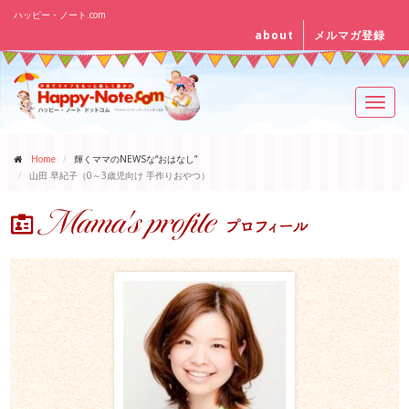
ハッピー・ノート.com
about
メルマガ登録
Toggl
navig
Home
輝くママのNEWSな“おはなし”
山田 早紀子（0～3歳児向け 手作りおやつ）