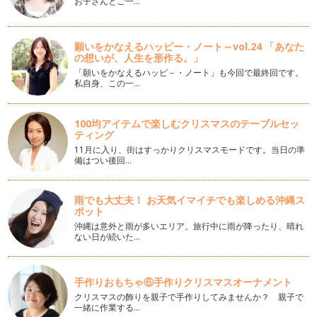
お子さんとご一…
【1歳半～・卵/乳製品不使用】りんごのスティックおやつ
りんごの美味しい季節になりました。今回はやわらかく煮たリ
願いをかなえるハッピー・ノート～vol.24 「あなた
ンゴを使ったおやつ。 春巻…
の想いが、人生を形作る。」
「願いをかなえるハッピ－・ノート」も今回で最終回です。
【1歳半～】アウトドアでバウムクーヘン
私自身、この一…
外で食べる御飯が美味しい季節になりました♪ 最近では手ぶ
らで行けるバーベキュー施設が増え、…
100均アイテムで楽しむクリスマスのテーブルセッ
【1歳半～・卵不使用】焼かないで簡単♪のかぼちゃプリン
ティング
甘いもの大好きな子どもたち。味覚が出来上がる３歳前後まで
11月に入り、街はすっかりクリスマスモードです。当日の準
はやさしい甘さで慣らして…
備はつい後回…
雨でも大丈夫！ お天気イマイチでも楽しめる沖縄ス
ポット
沖縄は意外と雨が多いエリア。旅行中に雨が降ったり、晴れ
ない日が続いた…
手作りおもちゃ⑥手作りクリスマスオーナメント
クリスマスの飾りを親子で手作りしてみませんか？ 親子で
一緒に作業する…