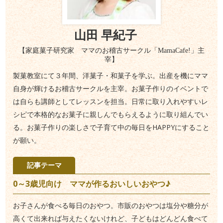
山田 早紀子
【家庭菓子研究家 ママのお稽古サークル「MamaCafe!」主
宰】
製菓教室にて３年間、洋菓子・和菓子を学ぶ。出産を機にママ
自身が輝けるお稽古サークルを主宰。お菓子作りのイベントで
は自らも講師としてレッスンを担当。日常に取り入れやすいレ
シピで本格的なお菓子に親しんでもらえるように取り組んでい
る。お菓子作りの楽しさで子育て中の毎日をHAPPYにすること
が願い。
記事テーマ
0～3歳児向け ママが作るおいしいおやつ♪
お子さんが食べる毎日のおやつ。市販のおやつは塩分や糖分が
高くて出来れば与えたくないけれど、子どもはどんどん食べて