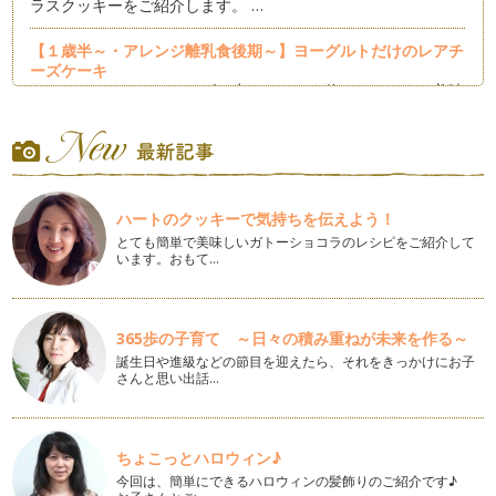
ラスクッキーをご紹介します。 …
【１歳半～・アレンジ離乳食後期～】ヨーグルトだけのレアチ
ーズケーキ
たっぷりのクリームチーズと生クリームを使ったケーキは美味
しいけれど、子どもに食べ…
【１歳半～・アレンジ離乳食後期～】イースターのアメリカン
ドッグ
日本ではあまり馴染みのないイースター（復活祭）ですが、最
近はお菓子屋さんなどでパステルカラ…
ハートのクッキーで気持ちを伝えよう！
とても簡単で美味しいガトーショコラのレシピをご紹介して
います。おもて…
【離乳食後期～・卵不使用】ひなまつりの牛乳プリン
３月は桃の節句、雛祭りの季節ですね。初節句の赤ちゃんにも
食べさせてあげられる寒天…
365歩の子育て ～日々の積み重ねが未来を作る～
【1歳半～・卵不使用】チョコレートいらずのガトーショコラ
誕生日や進級などの節目を迎えたら、それをきっかけにお子
♪
さんと思い出話…
２月になるとバレンタインですね。今回の記事はおなじみのガ
トーショコラを、子どもも食べられる…
【1歳半～・卵不使用】あったかほっこりアンパンマン肉まん
ちょこっとハロウィン♪
こどもたちの大好きなアンパンマン。寒い時期にぴったりの肉
今回は、簡単にできるハロウィンの髪飾りのご紹介です♪
まんに変身させてみました♪ …