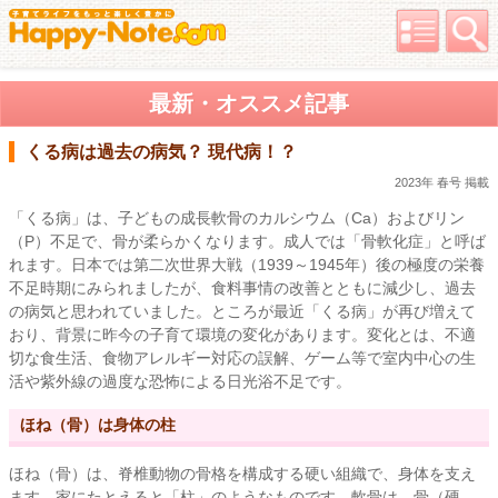
最新・オススメ記事
くる病は過去の病気？ 現代病！？
2023年 春号 掲載
「くる病」は、子どもの成長軟骨のカルシウム（Ca）およびリン
（P）不足で、骨が柔らかくなります。成人では「骨軟化症」と呼ば
れます。日本では第二次世界大戦（1939～1945年）後の極度の栄養
不足時期にみられましたが、食料事情の改善とともに減少し、過去
の病気と思われていました。ところが最近「くる病」が再び増えて
おり、背景に昨今の子育て環境の変化があります。変化とは、不適
切な食生活、食物アレルギー対応の誤解、ゲーム等で室内中心の生
活や紫外線の過度な恐怖による日光浴不足です。
ほね（骨）は身体の柱
ほね（骨）は、脊椎動物の骨格を構成する硬い組織で、身体を支え
ます。家にたとえると「柱」のようなものです。軟骨は、骨（硬