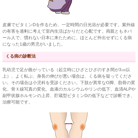
皮膚でビタミンDを作るため、一定時間の日光浴が必要です。紫外線
の有害を過剰に考えて室内生活ばかりだと心配です。両親ともネパ
ール人で、慣れない日本に来たために、ほとんど外出せずにくる病
になった1歳の男児がいました。
くる病の診断法
乳幼児で足が曲がっている（起立時にひざとひざのすき間が3㎝以
上）、よく転ぶ、身長の伸びが悪い場合は、くる病を疑ってくださ
い。その場合は小児科を受診ください。下肢が異常なO脚、肋骨の変
化、骨Ｘ線写真の変化、血液のカルシウムやリンの低下、血清ALPや
副甲状腺ホルモンの上昇、貯蔵型ビタミンDの低下などで診断でき、
治療可能です。