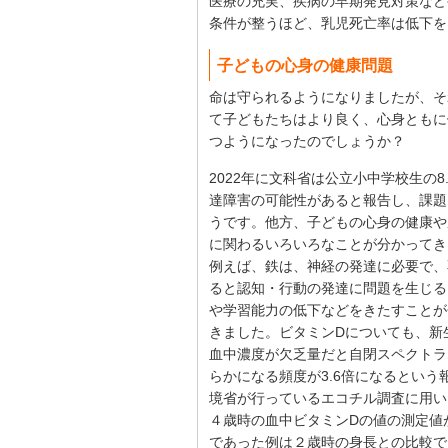
医療の充実、疾病の早期発見対策など
条件が整うほど、乳児死亡率は低下を
子どもの心身の健康問題
命は守られるようになりましたが、そ
て子どもたちはより良く、心身ともに
つようになったのでしょうか？
2022年に文科省は公立小中学校生の8
達障害の可能性があると報告し、課題
うです。他方、子どもの心身の健康や
に関わるいろいろなことが分かってき
例えば、鉄は、神経の発達に必要で、
ると認知・行動の発達に問題を生じる
や学習能力の低下などをきたすことが
きました。ビタミンDについても、新
血中濃度が欠乏量だと自閉スペクトラ
らかになる頻度が3.6倍になるという
境省が行っているエコチル調査に用い
４歳時の血中ビタミンDの値の測定値
であった例は２歳時の身長との比較で