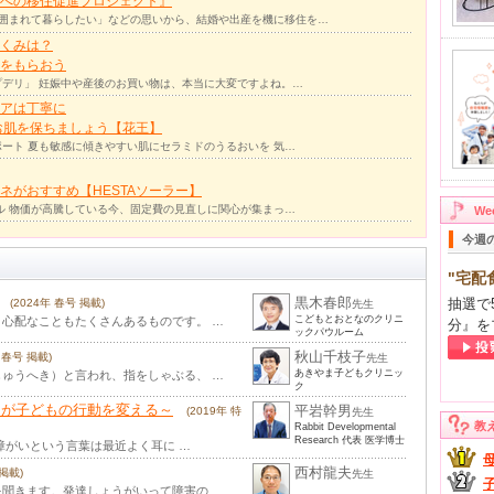
への移住促進プロジェクト』
囲まれて暮らしたい」などの思いから、結婚や出産を機に移住を…
くみは？
をもらおう
デリ」 妊娠中や産後のお買い物は、本当に大変ですよね。…
アは丁寧に
お肌を保ちましょう【花王】
ート 夏も敏感に傾きやすい肌にセラミドのうるおいを 気…
ネがおすすめ【HESTAソーラー】
ル 物価が高騰している今、固定費の見直しに関心が集まっ…
W
今週
"宅配
黒木春郎
抽選で
(2024年 春号 掲載)
先生
こどもとおとなのクリニ
心配なこともたくさんあるものです。 …
分』を
ックパウルーム
秋山千枝子
年 春号 掲載)
先生
あきやま子どもクリニッ
ゅうへき）と言われ、指をしゃぶる、 …
ク
とが子どもの行動を変える～
平岩幹男
(2019年 特
先生
教
Rabbit Developmental
Research 代表 医学博士
障がいという言葉は最近よく耳に …
西村龍夫
 掲載)
先生
聞きます。発達しょうがいって障害の …