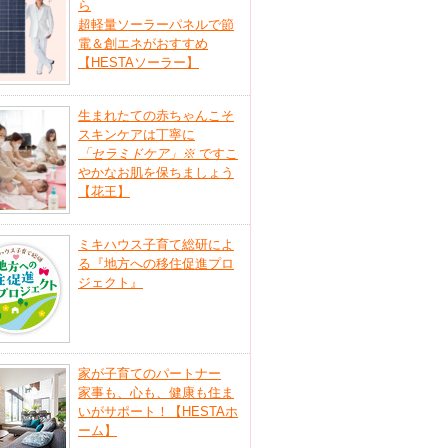
ら
超軽量ソーラーパネルで節
電＆創エネがおすすめ
【HESTAソーラー】
生まれたての赤ちゃんこそ
スキンケアは丁寧に
「セラミドケア」
※
ですこ
やかなお肌を保ちましょう
【花王】
ミキハウス子育て総研によ
る『地方への移住促進プロ
ジェクト』
家が子育てのパートナー
家事も、心も、健康も住ま
いがサポート！【HESTAホ
ーム】