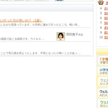
金原洋治
13年 夏号 掲載)
先生
赤
中ではよくおしゃべりするのに、保 …
無
秋山千枝子
年 夏号 掲載)
先生
哺
あきやま子どもクリニッ
われ、指をしゃぶる、爪をかむ、ま …
に行った方が良いの？（1歳）
ク
寝
流しながら気張っています。小児科に連れて行ったところ、軽い痔…
秋山千枝子
産
先生
あきやま子どもクリニッ
とのある方は最近増えていると思い …
夜
ク
澤田雅子
先生
苺
の感染で起こる病気です。ウイルス …
宮島祐（たす
く）
する外来には、運動発達は気にしてい …
先生
武居（たけす
年 春号 掲載)
え）正郎
ことで安心感を得ようとします。不安になったり怖いことがあっ …
思いません。時には良いですし、役に …
先生
－知能の遅れを伴わない、自閉症／アス
吉田友子
先生
の発達のかたより（「3つ組」） …
ー知能の遅れを伴わない、自閉症／アス
吉田友子
先生
自閉症スペクトラムは育て方の失敗 …