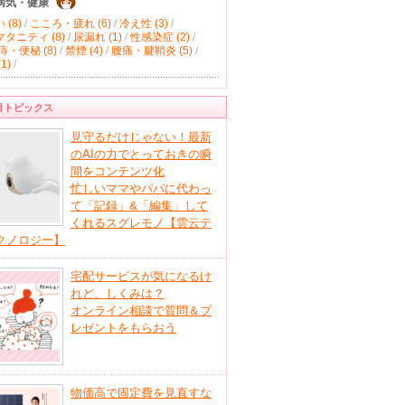
病気・健康
(8)
/
こころ・疲れ (6)
/
冷え性 (3)
/
タニティ (8)
/
尿漏れ (1)
/
性感染症 (2)
/
痔・便秘 (8)
/
禁煙 (4)
/
腰痛・腱鞘炎 (5)
/
1)
/
目トピックス
見守るだけじゃない！最新
のAIの力でとっておきの瞬
間をコンテンツ化
忙しいママやパパに代わっ
て「記録」&「編集」して
くれるスグレモノ【雲云テ
クノロジー】
宅配サービスが気になるけ
れど、しくみは？
オンライン相談で質問＆プ
レゼントをもらおう
物価高で固定費を見直すな