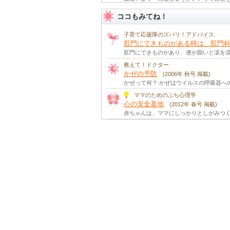
知ってる？ 場面緘（かん）黙
(20
ココもみてね！
場面緘黙とは ことばの遅れもなく、家の
子どもの気になるくせとは
(2011
子育て応援隊のズバリ！アドバイス
子どもにみられる気になるくせは習癖と言
肛門にできものがある時は、肛門科
肛門にできものがあり、便が固いと涙を
発達障がい
(2010年 春号 掲載)
教えて！ドクター
「発達障がい」という言葉を見聞きしたこ
かぜの予防
(2006年 秋号 掲載)
（軽度）発達障害
かぜって何？ かぜはウイルスの呼吸器へ
(2008年 春号 掲載)
最近、私たちの小児の発達・神経を専門と
ママのためのぷち心理学
心の安全基地
子どもにテレビは必要か？
(2012年 春号 掲載)
(2008
赤ちゃんは、ママにしっかりとしがみつく
子どもにテレビやビデオがすべて悪いとは
高機能自閉症スペクトラム（2） 
ペルガー症候群
(2006年 冬号 掲載)
感覚のかたより 自閉症スペクトラムは3つ
高機能自閉症スペクトラム（1） 
ペルガー症候群
(2006年 秋号 掲載)
自閉症スペクトラムは脳タイプのひとつ 