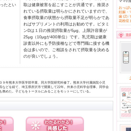
ママの
ったとい
取は健康被害を起こすことが共通です。推奨さ
おっぱい 
れている摂取量は明らかにされていますので、
妊娠・マ
歯 (2)
/
食事摂取量の状態から摂取量不足が明らかであ
花粉症 (
ればサプリメントの利用はお勧めです。ビタミ
ンDは１日の推奨摂取量が5μg、上限許容量が
注
25μg（10μgが400単位）です。乳児期は健康
診査以外にも予防接種などで専門職に接する機
会は多いので、ご相談をされて摂取量を決める
のが良いでしょう。
３９年熊本大学医学部卒業、同大学院研究科修了。熊本大学付属病院小児
長などを経て、埼玉県所沢市で開業して22年。外来小児科学会理事、同学会
も務めた。子どもをトータルにみることをモットーにしている。