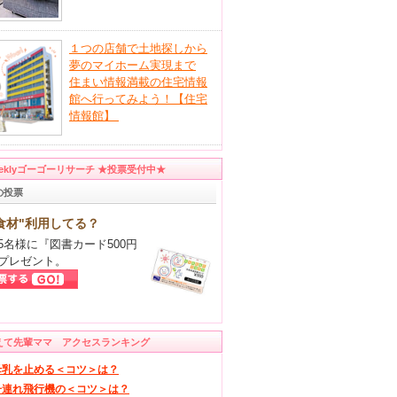
１つの店舗で土地探しから
夢のマイホーム実現まで
住まい情報満載の住宅情報
館へ行ってみよう！【住宅
情報館】
eeklyゴーゴーリサーチ ★投票受付中★
の投票
食材"利用してる？
5名様に『図書カード500円
プレゼント。
えて先輩ママ アクセスランキング
母乳を止める＜コツ＞は？
子連れ飛行機の＜コツ＞は？