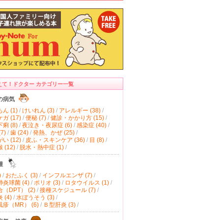
えて！ドクター カテゴリー一覧
の病気
ん (1)
/
けいれん (3)
/
アレルギー (38)
/
ガ (17)
/
便秘 (7)
/
健診・かかり方 (15)
/
痢 (8)
/
夜泣き・夜尿症 (6)
/
感染症 (40)
/
7)
/
歯 (24)
/
発熱、かぜ (25)
/
い (12)
/
皮ふ・スキンケア (36)
/
目 (8)
/
(12)
/
脱水・熱中症 (1)
/
種
)
/
おたふく (3)
/
インフルエンザ (7)
/
炎球菌 (4)
/
ポリオ (3)
/
ロタウイルス (1)
/
（DPT） (2)
/
接種スケジュール (7)
/
(4)
/
水ぼうそう (3)
/
疹（MR） (6)
/
Ｂ型肝炎 (3)
/