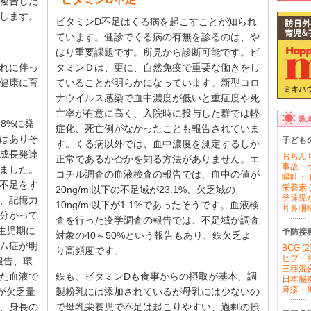
複合した
します。
ビタミンD不足はくる病を起こすことが知られ
ています。健診でくる病の有無を診るのは、や
はり重要課題です。所見から診断可能です。ビ
れに伴っ
タミンＤは、更に、自然免疫で重要な働きをし
健康に育
ていることが明らかになっています。新型コロ
ナウイルス感染で血中濃度が低いと重症度や死
亡率が有意に高く、入院時に投与した群では軽
教
.8%に発
症化、死亡例がなかったことも報告されていま
はありそ
子ども
す。くる病以外では、血中濃度を測定するしか
成長発達
おちんち
正常であるか否かを知る方法がありません。エ
事故・ケ
ました。
コチル調査の血液検査の報告では、血中の値が
嘔吐・下
不足をす
栄養素 (
20ng/ml以下の不足域が23.1%、欠乏域の
発達障が
、記憶力
10ng/ml以下が1.1%であったそうです。血液検
耳鼻咽喉 
分かって
査を行った疫学調査の報告では、不足域が調査
生児期に
予防接
対象の40～50%という報告もあり、鉄欠乏よ
ム症が明
BCG (2
り高頻度です。
ヒブ・肺
報告、環
三種混合
た血液で
鉄も、ビタミンDも食事からの摂取が基本、調
日本脳炎 
麻疹・風
が欠乏量
製粉乳には添加されているが母乳には少ないの
、身長の
で母乳栄養児で不足は起こりやすい、過剰の摂