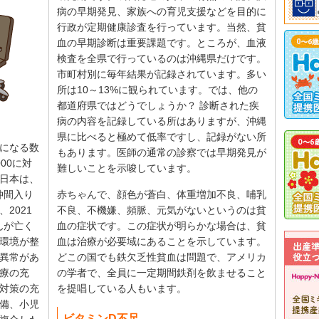
病の早期発見、家族への育児支援などを目的に
行政が定期健康診査を行っています。当然、貧
血の早期診断は重要課題です。ところが、血液
検査を全県で行っているのは沖縄県だけです。
市町村別に毎年結果が記録されています。多い
所は10～13%に観られています。では、他の
都道府県ではどうでしょうか？ 診断された疾
病の内容を記録している所はありますが、沖縄
県に比べると極めて低率ですし、記録がない所
になる数
もあります。医師の通常の診察では早期発見が
00に対
難しいことを示唆しています。
日本は、
仲間入り
赤ちゃんで、顔色が蒼白、体重増加不良、哺乳
2021
不良、不機嫌、頻脈、元気がないというのは貧
んが亡く
血の症状です。この症状が明らかな場合は、貧
環境が整
血は治療が必要域にあることを示しています。
異常があ
どこの国でも鉄欠乏性貧血は問題で、アメリカ
療の充
の学者で、全員に一定期間鉄剤を飲ませること
対策の充
を提唱している人もいます。
備、小児
ビタミンD不足