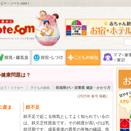
ー・ノート.com！
い健康問題は？
発達障がい
栄養素
健診・かかり方
教えて！ドクター
子どもの病気
（2025年 春号 掲載）
に産ま
鉄不足
鉄不足で起こる病気としてよく知られているの
は、鉄欠乏性貧血です。その頻度が高いのは乳
幼児期です。成長発達の異常の有無の確認、疾