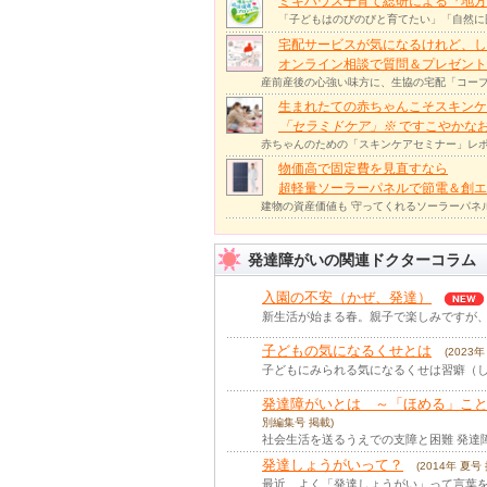
ミキハウス子育て総研による『地方
「子どもはのびのびと育てたい」「自然に
宅配サービスが気になるけれど、し
オンライン相談で質問＆プレゼント
産前産後の心強い味方に、生協の宅配「コープ
生まれたての赤ちゃんこそスキンケ
「セラミドケア」
※
ですこやかな
赤ちゃんのための「スキンケアセミナー」レポ
物価高で固定費を見直すなら
超軽量ソーラーパネルで節電＆創エ
建物の資産価値も 守ってくれるソーラーパネ
発達障がいの関連ドクターコラム
入園の不安（かぜ、発達）
新生活が始まる春。親子で楽しみですが、
子どもの気になるくせとは
(2023
子どもにみられる気になるくせは習癖（し
発達障がいとは ～「ほめる」こ
別編集号 掲載)
社会生活を送るうえでの支障と困難 発達
発達しょうがいって？
(2014年 夏号
最近、よく「発達しょうがい」って言葉を