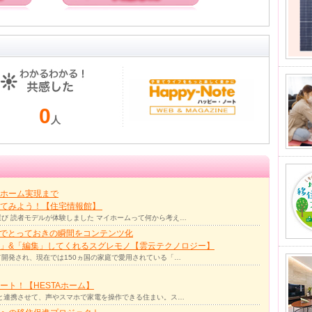
0
人
ホーム実現まで
ってみよう！【住宅情報館】
び 読者モデルが体験しました マイホームって何から考え…
力でとっておきの瞬間をコンテンツ化
」&「編集」してくれるスグレモノ【雲云テクノロジー】
て開発され、現在では150ヵ国の家庭で愛用されている「…
ト！【HESTAホーム】
リと連携させて、声やスマホで家電を操作できる住まい。ス…