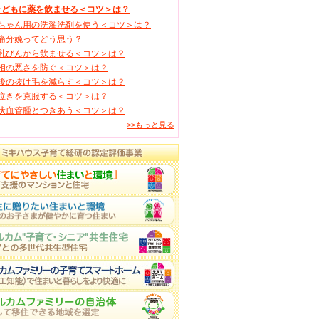
子どもに薬を飲ませる＜コツ＞は？
ちゃん用の洗濯洗剤を使う＜コツ＞は？
痛分娩ってどう思う？
乳びんから飲ませる＜コツ＞は？
相の悪さを防ぐ＜コツ＞は？
後の抜け毛を減らす＜コツ＞は？
泣きを克服する＜コツ＞は？
状血管腫とつきあう＜コツ＞は？
>>もっと見る