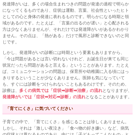
発達障がいは、多くの場合生まれつきの問題が発達の過程で明らか
になってくるものであり、症状は運動、言葉、社会性といったヒト
としての心と身体の発達に表れるものです。明らかになる時期と領
域があるのです。たとえば、「言葉の出るのが遅い」と心配される
方は少なくありませんが、それだけでは発達障がいがあるかわかり
ません。その点は、「熱がある」だけで風邪と診断できないのと同
じです。
しかし、発達障がいの診断には時期という要素もありますから、
「今は問題があるとは言い切れないけれど、お誕生日が来ても同じ
状況だったら問題があると言える」ということがあります。たとえ
ば、コミュニケーションの問題は、保育所や幼稚園に入る頃にはっ
きりするということが少なくありません。医師も気になっていて
も、すぐには診断をつけられないこともあるわけです。そのため、
診療は、
多くの病気では「症状➡︎診断➡︎治療」の流れ
となりますが、
発達障がいでは「症状➡︎対応➡︎診断」の流れ
となることがあります。
「育てにくさ」に気づいてください
子育ての中で、「育てにくさ」を感じることは珍しくありません。
しかし、それは「激しい夜泣き」「食べ物の好き嫌い」など、病気
の症状とは異なるものであり、中には「子どもってこんなもの」と