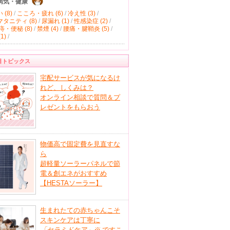
病気・健康
(8)
/
こころ・疲れ (6)
/
冷え性 (3)
/
タニティ (8)
/
尿漏れ (1)
/
性感染症 (2)
/
痔・便秘 (8)
/
禁煙 (4)
/
腰痛・腱鞘炎 (5)
/
1)
/
目トピックス
宅配サービスが気になるけ
れど、しくみは？
オンライン相談で質問＆プ
レゼントをもらおう
物価高で固定費を見直すな
ら
超軽量ソーラーパネルで節
電＆創エネがおすすめ
【HESTAソーラー】
生まれたての赤ちゃんこそ
スキンケアは丁寧に
「セラミドケア」
※
ですこ