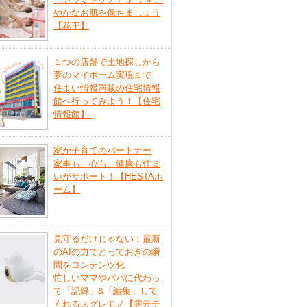
やかなお肌を保ちましょう
【花王】
１つの店舗で土地探しから
夢のマイホーム実現まで
住まい情報満載の住宅情報
館へ行ってみよう！【住宅
情報館】
家が子育てのパートナー
家事も、心も、健康も住ま
いがサポート！【HESTAホ
ーム】
見守るだけじゃない！最新
のAIの力でとっておきの瞬
間をコンテンツ化
忙しいママやパパに代わっ
て「記録」&「編集」して
くれるスグレモノ【雲云テ