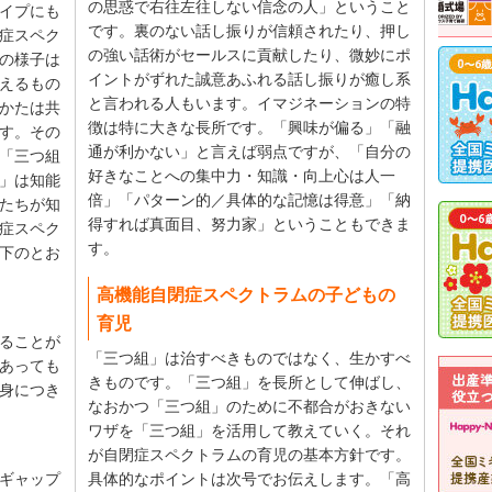
の思惑で右往左往しない信念の人」ということ
イプにも
です。裏のない話し振りが信頼されたり、押し
症スペク
の強い話術がセールスに貢献したり、微妙にポ
の様子は
イントがずれた誠意あふれる話し振りが癒し系
えるもの
と言われる人もいます。イマジネーションの特
かたは共
徴は特に大きな長所です。「興味が偏る」「融
す。その
通が利かない」と言えば弱点ですが、「自分の
「三つ組
好きなことへの集中力・知識・向上心は人一
」は知能
倍」「パターン的／具体的な記憶は得意」「納
たちが知
得すれば真面目、努力家」ということもできま
症スペク
す。
下のとお
高機能自閉症スペクトラムの子どもの
育児
ることが
「三つ組」は治すべきものではなく、生かすべ
あっても
きものです。「三つ組」を長所として伸ばし、
身につき
なおかつ「三つ組」のために不都合がおきない
ワザを「三つ組」を活用して教えていく。それ
が自閉症スペクトラムの育児の基本方針です。
ギャップ
具体的なポイントは次号でお伝えします。「高