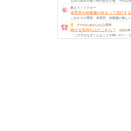
左目の黒目が眠い時や起きた後、それ以外
子どもの気になるくせとは
(2011
子どもにみられる気になるくせは習癖と言
教えて！ドクター
保育所や幼稚園が始まって流行す
発達障がい
(2010年 春号 掲載)
これからの季節、保育所、幼稚園の新しい
「発達障がい」という言葉を見聞きしたこ
ママのためのぷち心理学
怖がる気持ちはどこから？
（軽度）発達障害
(2011
(2008年 春号 掲載)
「この子はなぜこんなことが怖いの？」と
最近、私たちの小児の発達・神経を専門と
子どもにテレビは必要か？
(2008
子どもにテレビやビデオがすべて悪いとは
高機能自閉症スペクトラム（2） 
ペルガー症候群
(2006年 冬号 掲載)
感覚のかたより 自閉症スペクトラムは3つ