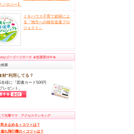
クノロジー】
ミキハウス子育て総研によ
る『地方への移住促進プロ
ジェクト』
eeklyゴーゴーリサーチ ★投票受付中★
の投票
食材"利用してる？
5名様に『図書カード500円
プレゼント。
えて先輩ママ アクセスランキング
母乳を止める＜コツ＞は？
子連れ飛行機の＜コツ＞は？