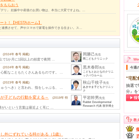
をもらおう
デリ」 妊娠中や産後のお買い物は、本当に大変ですよね。…
ト！【HESTAホーム】
リと連携させて、声やスマホで家電を操作できる住まい。ス…
岡勝己
(2024年 春号 掲載)
先生
岡こどもクリニック
上で1か月に1回以上の頻度で夜間 …
W
黒木春郎
(2024年 春号 掲載)
今週
先生
こどもとおとなのクリニ
心配なこともたくさんあるものです。 …
ックパウルーム
"宅配
秋山千枝子
(2023年 春号 掲載)
先生
抽選で
あきやま子どもクリニッ
ゅうへき）と言われ、指をしゃぶる、 …
ク
分』を
とが子どもの行動を変える～
平岩幹男
(2019年 特
先生
Rabbit Developmental
Research 代表 医学博士
障がいという言葉は最近よく耳に …
西村龍夫
 掲載)
先生
教
聞きます。発達しょうがいって障害の …
金原洋治
13年 夏号 掲載)
先生
中ではよくおしゃべりするのに、保 …
し外にずれている時がある（1歳）