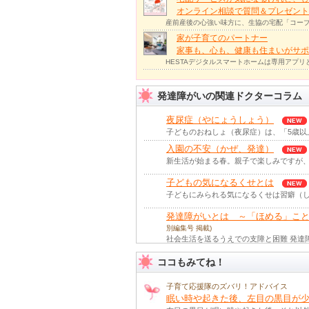
オンライン相談で質問＆プレゼント
産前産後の心強い味方に、生協の宅配「コープ
家が子育てのパートナー
家事も、心も、健康も住まいがサポー
HESTAデジタルスマートホームは専用アプ
発達障がいの関連ドクターコラム
夜尿症（やにょうしょう）
子どものおねしょ（夜尿症）は、「5歳以
入園の不安（かぜ、発達）
新生活が始まる春。親子で楽しみですが、
子どもの気になるくせとは
子どもにみられる気になるくせは習癖（し
発達障がいとは ～「ほめる」こ
別編集号 掲載)
社会生活を送るうえでの支障と困難 発達
発達しょうがいって？
(2014年 夏号
ココもみてね！
最近、よく「発達しょうがい」って言葉を
知ってる？ 場面緘（かん）黙
(20
子育て応援隊のズバリ！アドバイス
場面緘黙とは ことばの遅れもなく、家の
眠い時や起きた後、左目の黒目が少