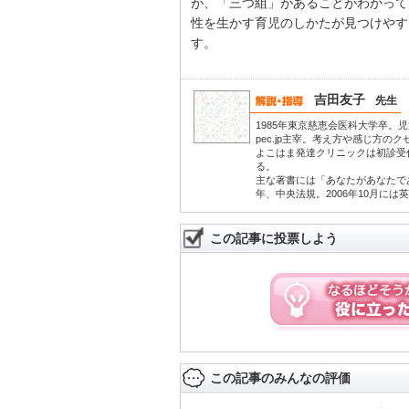
が、「三つ組」があることがわかって
性を生かす育児のしかたが見つけやす
す。
吉田友子
先生
1985年東京慈恵会医科大学卒。児童
pec.jp主宰。考え方や感じ方
よこはま発達クリニックは初診受
る。
主な著書には「あなたがあなたであ
年、中央法規。2006年10月に
この記事に投票しよう
この記事のみんなの評価