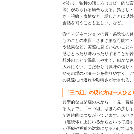
があり、独特の話し方（コピー的な言
等）がみられる場合もある。指さし・
き・視線・表情など、話しことば以外
会話を補うことも乏しい、など。
③イマジネーションの質・柔軟性の発
ものごとの本質・さまざまな可能性・
や結果など、実際に見ていないことを
感じとったり味わったりすることが苦
想外のことで混乱しやすく、細かな違
入れにくい。こだわり（興味の偏り・
やその場のパターンを作りやすく、ご
の発達には遅れや独特さが示される、
「三つ組」の現れ方は一人ひと
典型的な自閉症の人から「一見、普通
る人まで、「三つ組」はほんの少しず
で連続的につながっています。スペク
（連続体）上にいるからといって必ず
が医療や福祉の対象になるわけではあ