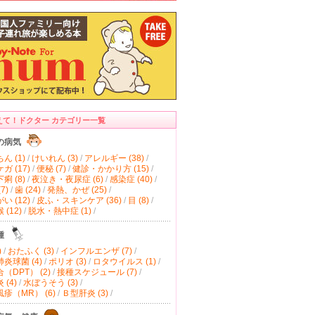
えて！ドクター カテゴリー一覧
の病気
ん (1)
/
けいれん (3)
/
アレルギー (38)
/
ガ (17)
/
便秘 (7)
/
健診・かかり方 (15)
/
痢 (8)
/
夜泣き・夜尿症 (6)
/
感染症 (40)
/
7)
/
歯 (24)
/
発熱、かぜ (25)
/
い (12)
/
皮ふ・スキンケア (36)
/
目 (8)
/
(12)
/
脱水・熱中症 (1)
/
種
)
/
おたふく (3)
/
インフルエンザ (7)
/
炎球菌 (4)
/
ポリオ (3)
/
ロタウイルス (1)
/
（DPT） (2)
/
接種スケジュール (7)
/
(4)
/
水ぼうそう (3)
/
疹（MR） (6)
/
Ｂ型肝炎 (3)
/