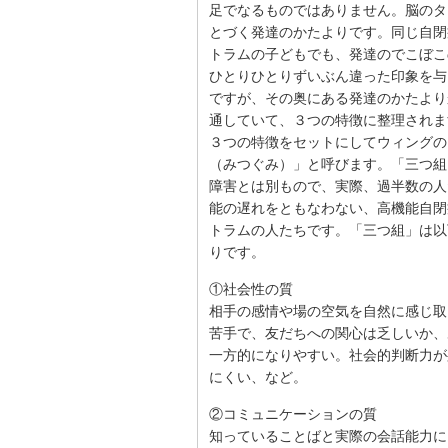
足でなるものではありません。脳のタ
とづく発達のかたよりです。同じ自閉
トラムの子どもでも、発達のでこぼこ
ひとりひとりずいぶん違った印象を与
ですが、その奥にある発達のかたより
通していて、３つの特徴に整理されま
３つの特徴をセットにしてウィングの
（みつぐみ）」と呼びます。「三つ組
障害とは別もので、実際、過半数の人
能の遅れをともなわない、高機能自閉
トラムの人たちです。「三つ組」は以
りです。
①社会性の質
相手の感情や場の空気を自然に感じ取
苦手で、友だちへの関心は乏しいか、
一方的になりやすい。社会的判断力が
にくい、など。
②コミュニケーションの質
知っていることばと実際の会話能力に