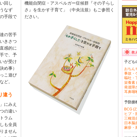
い回し
機能自閉症・アスペルガー症候群『その子らし
うなず
さ』を生かす子育て」（中央法規）もご参照く
の手段で
ださい。
達の苦手
いきさつ
直感的に
教
手で、予
いが受け
子ども
決め事）
おちんち
事故・ケ
っこ遊び
嘔吐・下
など。
栄養素 (
発達障が
耳鼻咽喉 
り違う
予防接
」にみえ
BCG (2
つの違い
ヒブ・肺
トラム
三種混合
日本脳炎 
しも全員
麻疹・風
りません