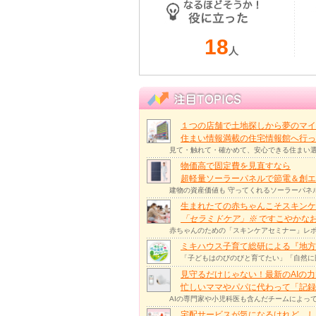
18
人
１つの店舗で土地探しから夢のマイ
住まい情報満載の住宅情報館へ行
見て・触れて・確かめて、安心できる住まい選
物価高で固定費を見直すなら
超軽量ソーラーパネルで節電＆創エ
建物の資産価値も 守ってくれるソーラーパネ
生まれたての赤ちゃんこそスキンケ
「セラミドケア」
※
ですこやかな
赤ちゃんのための「スキンケアセミナー」レポ
ミキハウス子育て総研による『地方
「子どもはのびのびと育てたい」「自然に
見守るだけじゃない！最新のAIの
忙しいママやパパに代わって「記録
AIの専門家や小児科医も含んだチームによっ
宅配サービスが気になるけれど、し