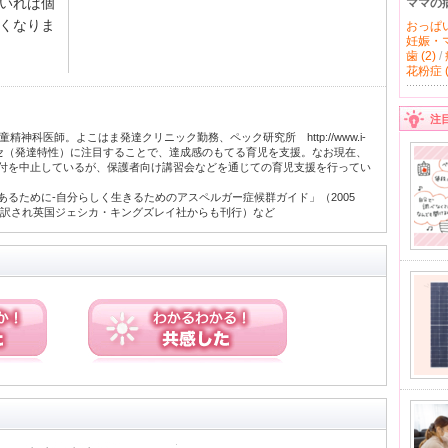
いれば個
ママの
くなりま
おっぱい 
妊娠・マ
歯 (2)
/
花粉症 (
注
精神科医師。よこはま発達クリニック勤務、ペック研究所 http://www.i-
のクセ（発達特性）に注目することで、達成感のもてる育児を支援。なお現在、
付を中止しているが、保護者向け講習会などを通じての育児支援を行ってい
るために-自分らしく生きるためのアスペルガー症候群ガイド」（2005
は英訳され英国ジェシカ・キングズレイ社からも刊行）など