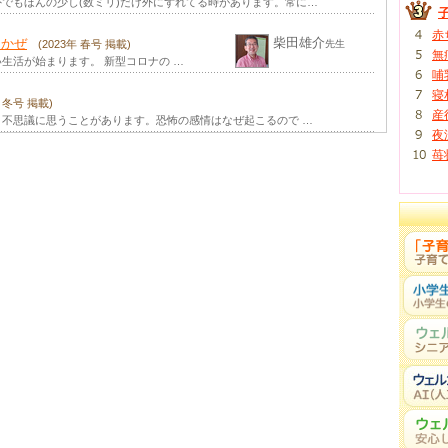
でもほんの少し(数ミリ)だけ外にずれてる時があります。常に…
秋山千枝子
年 夏号 掲載)
先生
あきやま子どもクリニッ
われ、指をしゃぶる、爪をかむ、ま …
ク
赤
柴田雄介
るかぜ
(2023年 春号 掲載)
先生
秋山千枝子
無
先生
生活が始まります。 新型コロナの …
あきやま子どもクリニッ
とのある方は最近増えていると思い …
哺
ク
寝
年 冬号 掲載)
宮島祐（たす
産
く）
不思議に思うことがあります。恐怖の感情はなぜ起こるので …
する外来には、運動発達は気にしてい …
先生
夜
武居（たけす
年 春号 掲載)
苺
え）正郎
思いません。時には良いですし、役に …
先生
－知能の遅れを伴わない、自閉症／アス
吉田友子
先生
の発達のかたより（「3つ組」） …