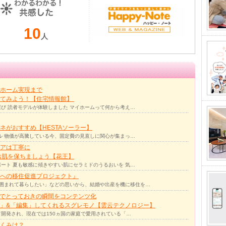
10
人
ホーム実現まで
ってみよう！【住宅情報館】
び 読者モデルが体験しました マイホームって何から考え…
ネがおすすめ【HESTAソーラー】
ル 物価が高騰している今、固定費の見直しに関心が集まっ…
アは丁寧に
お肌を保ちましょう【花王】
ート 夏も敏感に傾きやすい肌にセラミドのうるおいを 気…
への移住促進プロジェクト』
囲まれて暮らしたい」などの思いから、結婚や出産を機に移住を…
力でとっておきの瞬間をコンテンツ化
」&「編集」してくれるスグレモノ【雲云テクノロジー】
て開発され、現在では150ヵ国の家庭で愛用されている「…
くみは？