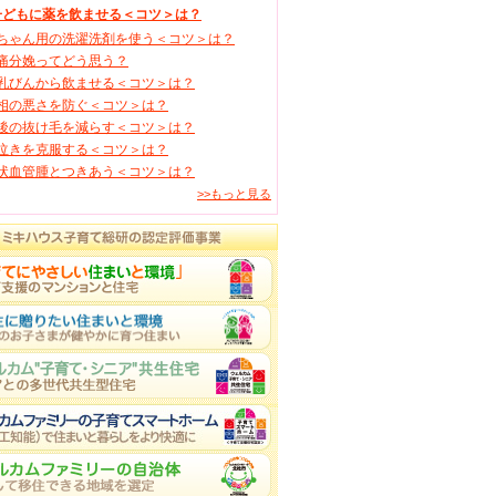
子どもに薬を飲ませる＜コツ＞は？
ちゃん用の洗濯洗剤を使う＜コツ＞は？
痛分娩ってどう思う？
乳びんから飲ませる＜コツ＞は？
相の悪さを防ぐ＜コツ＞は？
後の抜け毛を減らす＜コツ＞は？
泣きを克服する＜コツ＞は？
状血管腫とつきあう＜コツ＞は？
>>もっと見る