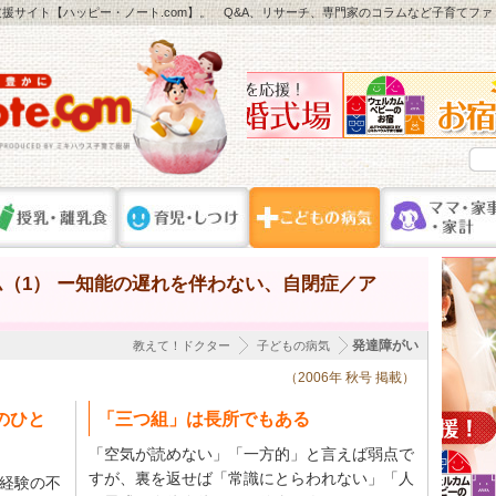
援サイト【ハッピー・ノート.com】。 Q&A、リサーチ、専門家のコラムなど子育てフ
（1） ー知能の遅れを伴わない、自閉症／ア
発達障がい
教えて！ドクター
子どもの病気
（2006年 秋号 掲載）
のひと
「三つ組」は長所でもある
「空気が読めない」「一方的」と言えば弱点で
すが、裏を返せば「常識にとらわれない」「人
経験の不