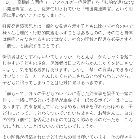
HD）、高機能自閉症（ アスペルガー症候群）を「知的な遅れのな
い発達障害」とし、従来使用されていた「軽度発達障害」という用
語は用いないことになりました。
軽度発達障害児とは一般的な発達を示す子どもに比べて社会の中で
様々な心理的・行動的問題を示すことはあるものの、そのこと自体
は疾病とみなされるものではなく、社会の理解と配慮を必要とする
「個性」と認識することです。
保護者はどうすればいいでしょうか。たとえば、かんしゃくを起こ
しやすい子どもの場合、保護者は日ごろからかんしゃくを起こさな
いよう、気を配る必要はあります。しかし、禁止の言葉はできるだ
け少なくする一方、かんしゃくを起こされるとわずらわしいから、
子どもに譲ってしまうことは絶対に避けるべきです。
「前もって」各々の子どものレベルに応じた約束事を親子で一緒に
作り、一緒に守るという姿勢が重要です。ほめるポイントはそこに
あります。約束を覚えていたらほめる。約束を守れたらほめる。子
どもにとって、まとわりついていたいお父さん、お母さんに、自分
の特徴（個性）を否定されるのではなく認められのだったら、こん
なにうれしいことはないのではないでしょうか。
よい関係が構築された子どもたちの目は輝いています。その輝きを