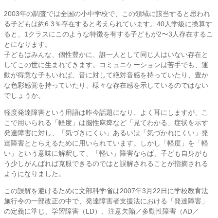
2003年の調査では全国の小中学校で、この領域に該当すると思われ
る子どもは約6.3％存在すると考えられています。40人学級に換算す
ると、1クラスにこのような特徴を有する子どもが2〜3人存在するこ
とになります。
子どもはみんな、個性豊かに、誰一人として同じ人はいない存在と
してこの世に生まれてきます。コミュニケーションは苦手でも、運
動が得意な子もいれば、音に対して絶対音感を持っていたり、豊か
な色彩感覚を持っていたり、様々な存在感を示しているのではない
でしょうか。
軽度発達障害という用語は昨今話題になり、よく耳にしますが、こ
こで用いられる「軽度」は脳性麻痺など「見てわかる」症状を示す
発達障害に対し、「気づきにくい」あるいは「気づかれにくい」発
達障害ととらえるために用いられています。しかし「軽度」を「軽
い」という意味に解釈して、「軽い」障害ならば、子ども自身がも
う少しがんばれば克服できるのではと誤解されることが指摘される
ようになりました。
この誤解を避けるために文部科学省は2007年3月22日に学校教育法
施行令の一部改正の中で、発達障害者支援法における「発達障害」
の定義に準じ、学習障害（LD）、注意欠陥／多動性障害（AD／