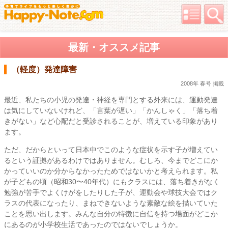
最新・オススメ記事
（軽度）発達障害
2008年 春号 掲載
最近、私たちの小児の発達・神経を専門とする外来には、運動発達
は気にしていないけれど、「言葉が遅い」「かんしゃく」「落ち着
きがない」など心配だと受診されることが、増えている印象があり
ます。
ただ、だからといって日本中でこのような症状を示す子が増えてい
るという証拠があるわけではありません。むしろ、今までどこにか
かっていいのか分からなかったためではないかと考えられます。私
が子どもの頃（昭和30〜40年代）にもクラスには、落ち着きがなく
勉強が苦手でよくけがをしたりした子が、運動会や球技大会ではク
ラスの代表になったり、まねできないような素敵な絵を描いていた
ことを思い出します。みんな自分の特徴に自信を持つ場面がどこか
にあるのが小学校生活であったのではないでしょうか。