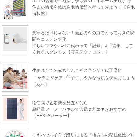
１つの店舗で土地探しから夢のマイホーム実現まで
住まい情報満載の住宅情報館へ行ってみよう！【住宅
情報館】
見守るだけじゃない！最新のAIの力でとっておきの瞬
間をコンテンツ化
忙しいママやパパに代わって「記録」&「編集」して
くれるスグレモノ【雲云テクノロジー】
生まれたての赤ちゃんこそスキンケアは丁寧に
※
「セラミドケア」
ですこやかなお肌を保ちましょう
【花王】
物価高で固定費を見直すなら
超軽量ソーラーパネルで節電＆創エネがおすすめ
【HESTAソーラー】
ミキハウス子育て総研による『地方への移住促進プロ