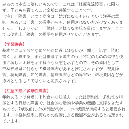
みるのは本当に嬉しいものです。これは「軽度発達障害」に限ら
ず、子どもを育てること全般に共通することです。
（注）「障害」とつく病名は「妨げになるもの」という漢字の意
味、あるいは「害」の漢字からも、使用されない方が少なくありま
せん。「しょうがい」「障碍」と様々な表現を目にしますが、ここ
では便宜上「障害」の用語を使用させていただきます。
【学習障害】
基本的には全般的な知的発達に遅れはないが、聞く、話す、読む、
書く、計算する、または推論する能力のうち特定のものの習得と使
用に著しい困難を示す様々な状態を示すもので、その原因として、
中枢神経系に何らかの機能障害があると推定されますが、視覚障
害、聴覚障害、知的障害、情緒障害などの障害や、環境要因などが
原因となるものではないと定義されます。
【注意欠陥／多動性障害】
年齢あるいは発達に不釣合いな注意力、または衝動性・多動性を特
徴とする行動の障害で、社会的な活動や学業の機能に支障をきたす
もので、7歳以前にその特徴が現れ、その状態が持続すると定義され
ます。中枢神経系に何らかの要因による機能不全があると推定され
ています。