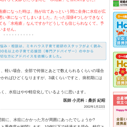
疱瘡になった時は、熱が出てあっという間に全身に水痘が広
悪い体になってしまいました。たった湿疹4つしかできなく
ても「水疱瘡」なんですか?どうしても信じられなくて。予
いません。
り、軽い場合、全部で何個とあとで数えられるくらいの場合
かかればひどくなりますが、3歳くらいですと、病初期には
ふく、水痘はやや軽症化しているように思います。
医師 小児科：桑折 紀昭
2002年1月22日
間前に、水痘にかかった方が周囲にあったでしょうか?
と重傷度が相関します。10個以下で経過する場合、軽症と