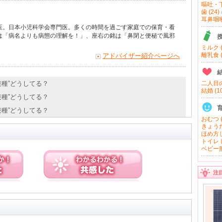
嘔吐・下
歯 (24)
耳鼻咽喉 
医。日本小児科学会専門医。多くの時間を過ごす家庭での保育・看
は「病名よりも病態の理解を！」、座右の銘は「鼻閉と便秘で風邪
ミルク (
離乳食 (
アドバイザー紹介ページへ
防接種”どうしてる？
二人目の
結婚 (10
防接種”どうしてる？
防接種”どうしてる？
おむつ (
きょうだ
ほめ方し
トイレト
ベビー服
注