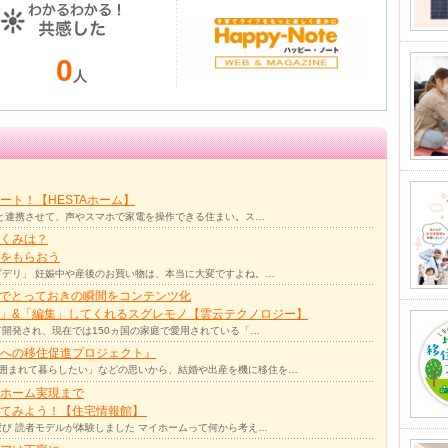
0
人
ト！【HESTAホーム】
リと連携させて、声やスマホで家電を操作できる住まい。ス…
くみは？
をもらおう
デリ」 妊娠中や産後のお買い物は、本当に大変ですよね。…
力でとっておきの瞬間をコンテンツ化
」&「編集」してくれるスグレモノ【雲云テクノロジー】
て開発され、現在では150ヵ国の家庭で愛用されている「…
への移住促進プロジェクト』
囲まれて暮らしたい」などの思いから、結婚や出産を機に移住を…
ホーム実現まで
ってみよう！【住宅情報館】
び 読者モデルが体験しました マイホームって何から考え…