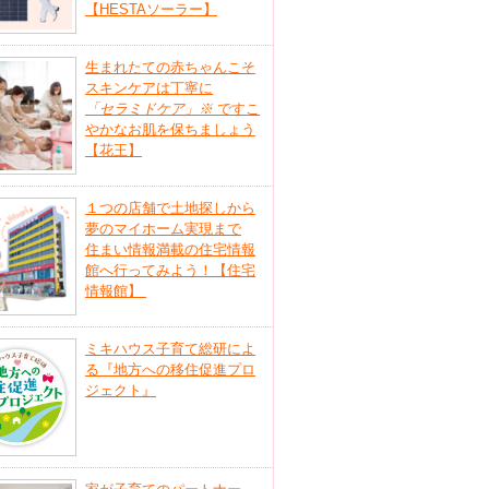
【HESTAソーラー】
生まれたての赤ちゃんこそ
スキンケアは丁寧に
「セラミドケア」
※
ですこ
やかなお肌を保ちましょう
【花王】
１つの店舗で土地探しから
夢のマイホーム実現まで
住まい情報満載の住宅情報
館へ行ってみよう！【住宅
情報館】
ミキハウス子育て総研によ
る『地方への移住促進プロ
ジェクト』