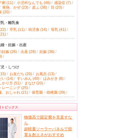
痢 (11)
/
小児科なんでも (46)
/
感染症 (7)
/
/
発熱、かぜ (23)
/
皮ふ (38)
/
目 (20)
/
(20)
/
授乳・離乳食
22)
/
卒乳 (11)
/
幼児食 (16)
/
母乳 (41)
/
21)
/
結婚・妊娠・出産
妊娠 (26)
/
出産 (29)
/
妊娠 (36)
/
)
/
育児・しつけ
15)
/
お友だち (20)
/
お風呂 (13)
/
い (14)
/
すいみん (40)
/
はみがき (8)
/
かり方 (51)
/
まなび (20)
/
レーニング (25)
/
、おしゃれ (21)
/
保育園・幼稚園 (39)
/
目トピックス
物価高で固定費を見直すな
ら
超軽量ソーラーパネルで節
電＆創エネがおすすめ