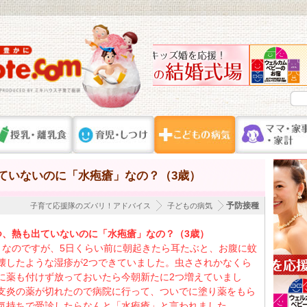
ていないのに「水疱瘡」なの？（3歳）
予防接種
子育て応援隊のズバリ！アドバイス
子どもの病気
つ、熱も出ていないのに「水疱瘡」なの？（3歳）
となのですが、5日くらい前に朝起きたら耳たぶと、お腹に蚊
壊したような湿疹が2つできていました。虫さされかなくら
に薬も付けず放っておいたら今朝新たに2つ増えていまし
支炎の薬が切れたので病院に行って、ついでに塗り薬をもら
気持ちで受診したらなんと「水疱瘡」と言われました。