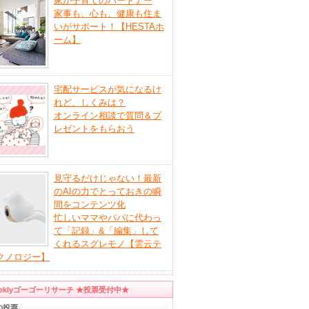
家が子育てのパートナー
家事も、心も、健康も住ま
いがサポート！【HESTAホ
ーム】
宅配サービスが気になるけ
れど、しくみは？
オンライン相談で質問＆プ
レゼントをもらおう
見守るだけじゃない！最新
のAIの力でとっておきの瞬
間をコンテンツ化
忙しいママやパパに代わっ
て「記録」&「編集」して
くれるスグレモノ【雲云テ
クノロジー】
eeklyゴーゴーリサーチ ★投票受付中★
の投票