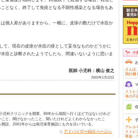
ることなく、終了して免疫となる不顕性感染となる場合もあ
には個人差がありますから、一概に、皮疹の数だけで水痘か
そして、現在の皮疹が水痘の疹として妥当なものかどうかに
子
が水痘と診断されたようでしたら、間違いないように思いま
さんぽ、
医師 小児科：横山 俊之
飛行機 (
2002年1月22日
ストレス 
体の不調 
で小児科クリニックを開業、99年から病院ヘ行くほどではないけれど
いこと、聞けなかったこと、聞いたけれどよくわからなかったこ
開設、2001年からは病児保育施設にも力を注いでいる。
アレルギ
アドバイザー紹介ページへ
ストレス
事故・ケ