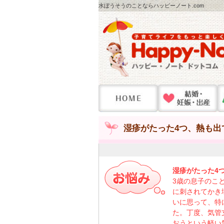
水ぼうそうのことならハッピーノート.com
湿疹がたった4つ、熱も出
湿疹がたった4
3歳の息子のこ
に刺されてかき
いに思って、特
た。丁度、気管
おうという軽い