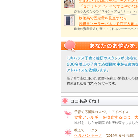
生まれたての赤ちゃんこそスキンケ
「セラミドケア」
※
ですこやかな
赤ちゃんのための「スキンケアセミナー」レポ
物価高で固定費を見直すなら
超軽量ソーラーパネルで節電＆創エ
建物の資産価値も 守ってくれるソーラーパネ
ココもみてね！
子育て応援隊のズバリ！アドバイス
食物アレルギーを検査するには、大
風邪をこじらせ病院で血液検査をしました
教えて！ドクター
ヘルパンギーナ
(2014年 夏号 掲載)