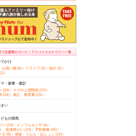
育て応援隊のズバリ！アドバイスカテゴリー一覧
おでかけ
お買い物 (6)
/
ドライブ (3)
/
旅行 (5)
/
2)
/
ママ・家事・家計
(30)
/
ママの人間関係 (37)
/
(34)
/
家計・教育費 (15)
/
住まい
子どもの病気
ー (23)
/
インフルエンザ (4)
/
、発達障がい (24)
/
予防接種 (45)
/
ガ (8)
/
便秘・うんち・おしっこ (15)
/