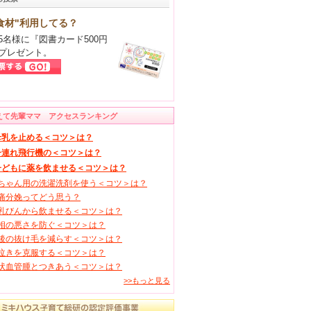
食材"利用してる？
5名様に『図書カード500円
プレゼント。
えて先輩ママ アクセスランキング
母乳を止める＜コツ＞は？
子連れ飛行機の＜コツ＞は？
子どもに薬を飲ませる＜コツ＞は？
ちゃん用の洗濯洗剤を使う＜コツ＞は？
痛分娩ってどう思う？
乳びんから飲ませる＜コツ＞は？
相の悪さを防ぐ＜コツ＞は？
後の抜け毛を減らす＜コツ＞は？
泣きを克服する＜コツ＞は？
状血管腫とつきあう＜コツ＞は？
>>もっと見る