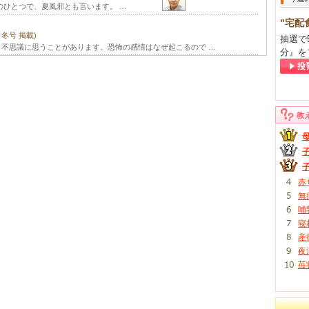
のひとつで、夏風邪とも言います。 …
"宅配
年 冬号 掲載)
抽選で
不思議に思うことがあります。恐怖の感情はなぜ起こるので …
分』を
教
赤
無
哺
寝
産
夜
苺