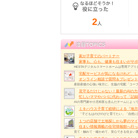
2
人
家が子育てのパートナー
家事も、心も、健康も住まいがサポー
HESTAデジタルスマートホームは専用アプ
宅配サービスが気になるけれど、し
オンライン相談で質問＆プレゼント
産前産後の心強い味方に、生協の宅配「コープ
見守るだけじゃない！最新のAIの
忙しいママやパパに代わって「記録
AIの専門家や小児科医も含んだチームによっ
ミキハウス子育て総研による『地方
「子どもはのびのびと育てたい」「自然に
１つの店舗で土地探しから夢のマイ
住まい情報満載の住宅情報館へ行
見て・触れて・確かめて、安心できる住まい選