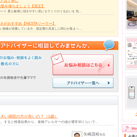
アは丁寧に
お肌を保ちましょう【花王】
ート 夏も敏感に傾きやすい肌にセラミドのうるおいを 気…
ネがおすすめ【HESTAソーラー】
ル 物価が高騰している今、固定費の見直しに関心が集まっ…
きい病院の方が良いの？（1歳）
。すると検査結果から、食物アレルギーの値が通常30ぐらいで…
W
矢嶋茂裕
先生
今週