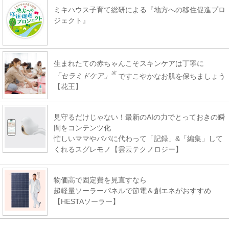
ミキハウス子育て総研による『地方への移住促進プロ
ジェクト』
生まれたての赤ちゃんこそスキンケアは丁寧に
※
「セラミドケア」
ですこやかなお肌を保ちましょう
【花王】
見守るだけじゃない！最新のAIの力でとっておきの瞬
間をコンテンツ化
忙しいママやパパに代わって「記録」&「編集」して
くれるスグレモノ【雲云テクノロジー】
物価高で固定費を見直すなら
超軽量ソーラーパネルで節電＆創エネがおすすめ
【HESTAソーラー】