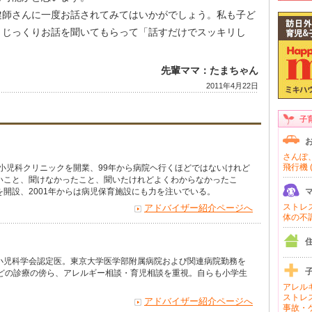
健師さんに一度お話されてみてはいかがでしょう。私も子ど
、じっくりお話を聞いてもらって「話すだけでスッキリし
先輩ママ：たまちゃん
2011年4月22日
子
さんぽ、
飛行機 (
で小児科クリニックを開業、99年から病院ヘ行くほどではないけれど
いこと、聞けなかったこと、聞いたけれどよくわからなかったこ
開設、2001年からは病児保育施設にも力を注いでいる。
ストレス 
アドバイザー紹介ページへ
体の不調 
小児科学会認定医。東京大学医学部附属病院および関連病院勤務を
などの診療の傍ら、アレルギー相談・育児相談を重視。自らも小学生
アレルギ
ストレス
アドバイザー紹介ページへ
事故・ケ