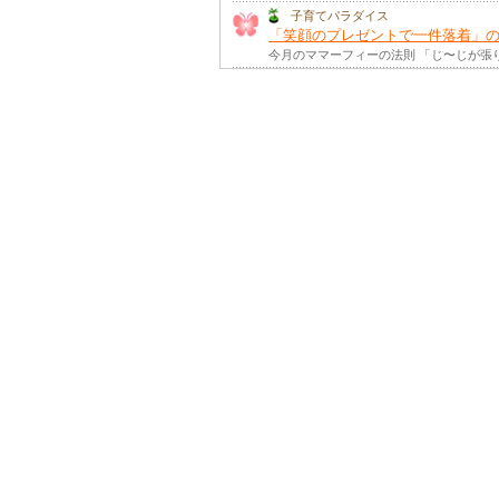
子育てパラダイス
「笑顔のプレゼントで一件落着」
今月のママーフィーの法則 「じ〜じが張