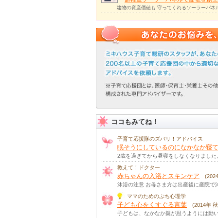
建物の資産価値も 守ってくれるソーラーパネ
ココもみてね！
子育て応援隊のズバリ！アドバイス
眠そうにしているのになかなか寝て
2歳を過ぎてから昼寝をしなくなりました
教えて！ドクター
赤ちゃんの入浴とスキンケア
(20
沐浴の注意 お母さま方は出産後に産院で
ママのためのぷち心理学
子ども心をくすぐる言葉
(2014年 
子どもは、なかなか親が思うようには動い