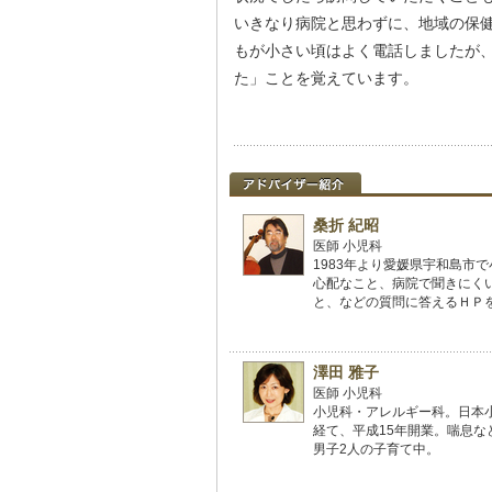
いきなり病院と思わずに、地域の保
もが小さい頃はよく電話しましたが
た」ことを覚えています。
桑折 紀昭
医師 小児科
1983年より愛媛県宇和島市
心配なこと、病院で聞きにく
と、などの質問に答えるＨＰを
澤田 雅子
医師 小児科
小児科・アレルギー科。日本
経て、平成15年開業。喘息
男子2人の子育て中。