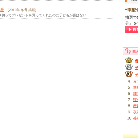
の巻
"宅配
(2012年 冬号 掲載)
り切ってプレゼントを買ってくれたのに子どもが喜ばない …
抽選で
分』を
教
赤
無
哺
寝
産
夜
苺