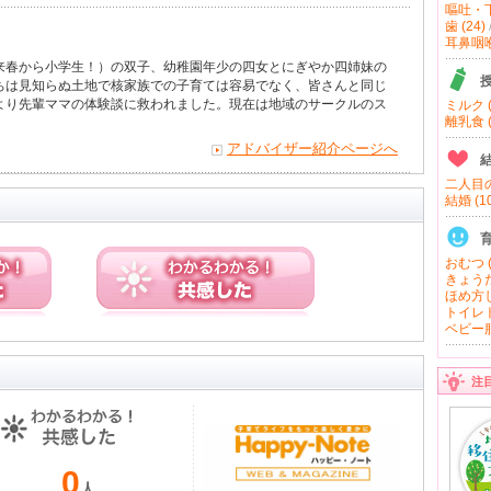
嘔吐・下
歯 (24)
耳鼻咽喉 
来春から小学生！）の双子、幼稚園年少の四女とにぎやか四姉妹の
ちは見知らぬ土地で核家族での子育ては容易でなく、皆さんと同じ
より先輩ママの体験談に救われました。現在は地域のサークルのス
ミルク (
離乳食 (
アドバイザー紹介ページへ
二人目の
結婚 (10
おむつ (
きょうだ
ほめ方し
トイレト
ベビー服
注
0
人