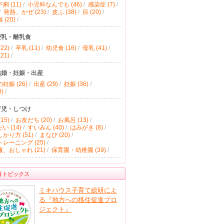
痢 (11)
/
小児科なんでも (46)
/
感染症 (7)
/
/
発熱、かぜ (23)
/
皮ふ (38)
/
目 (20)
/
(20)
/
授乳・離乳食
22)
/
卒乳 (11)
/
幼児食 (16)
/
母乳 (41)
/
21)
/
結婚・妊娠・出産
妊娠 (26)
/
出産 (29)
/
妊娠 (36)
/
)
/
育児・しつけ
15)
/
お友だち (20)
/
お風呂 (13)
/
い (14)
/
すいみん (40)
/
はみがき (8)
/
かり方 (51)
/
まなび (20)
/
レーニング (25)
/
、おしゃれ (21)
/
保育園・幼稚園 (39)
/
目トピックス
ミキハウス子育て総研によ
る『地方への移住促進プロ
ジェクト』