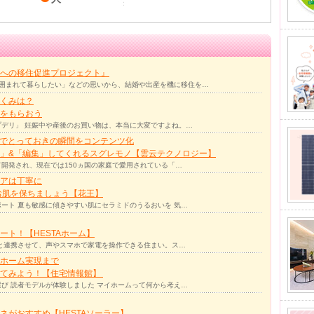
への移住促進プロジェクト』
囲まれて暮らしたい」などの思いから、結婚や出産を機に移住を…
くみは？
をもらおう
デリ」 妊娠中や産後のお買い物は、本当に大変ですよね。…
力でとっておきの瞬間をコンテンツ化
」&「編集」してくれるスグレモノ【雲云テクノロジー】
て開発され、現在では150ヵ国の家庭で愛用されている「…
アは丁寧に
お肌を保ちましょう【花王】
ート 夏も敏感に傾きやすい肌にセラミドのうるおいを 気…
ト！【HESTAホーム】
リと連携させて、声やスマホで家電を操作できる住まい。ス…
ホーム実現まで
ってみよう！【住宅情報館】
び 読者モデルが体験しました マイホームって何から考え…
ネがおすすめ【HESTAソーラー】