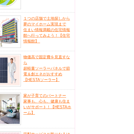
１つの店舗で土地探しから
夢のマイホーム実現まで
住まい情報満載の住宅情報
館へ行ってみよう！【住宅
情報館】
物価高で固定費を見直すな
ら
超軽量ソーラーパネルで節
電＆創エネがおすすめ
【HESTAソーラー】
家が子育てのパートナー
家事も、心も、健康も住ま
いがサポート！【HESTAホ
ーム】