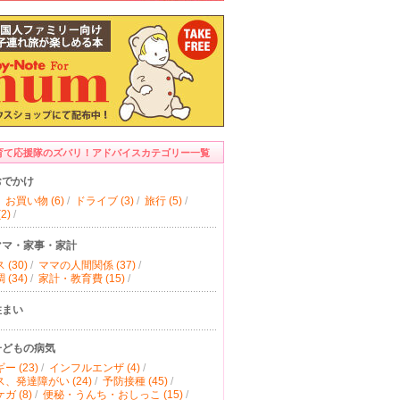
育て応援隊のズバリ！アドバイスカテゴリー一覧
おでかけ
お買い物 (6)
/
ドライブ (3)
/
旅行 (5)
/
2)
/
ママ・家事・家計
(30)
/
ママの人間関係 (37)
/
(34)
/
家計・教育費 (15)
/
住まい
子どもの病気
ー (23)
/
インフルエンザ (4)
/
、発達障がい (24)
/
予防接種 (45)
/
ガ (8)
/
便秘・うんち・おしっこ (15)
/