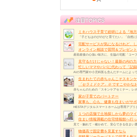
ミキハウス子育て総研による『地方
「子どもはのびのびと育てたい」「自然に
宅配サービスが気になるけれど、し
オンライン相談で質問＆プレゼント
産前産後の心強い味方に、生協の宅配「コープ
見守るだけじゃない！最新のAIの
忙しいママやパパに代わって「記録
AIの専門家や小児科医も含んだチームによっ
生まれたての赤ちゃんこそスキンケ
「セラミドケア」
※
ですこやかな
赤ちゃんのための「スキンケアセミナー」レポ
家が子育てのパートナー
家事も、心も、健康も住まいがサポー
HESTAデジタルスマートホームは専用アプ
１つの店舗で土地探しから夢のマイ
住まい情報満載の住宅情報館へ行
見て・触れて・確かめて、安心できる住まい選
物価高で固定費を見直すなら
超軽量ソーラーパネルで節電＆創エ