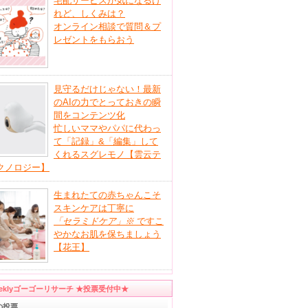
宅配サービスが気になるけ
れど、しくみは？
オンライン相談で質問＆プ
レゼントをもらおう
見守るだけじゃない！最新
のAIの力でとっておきの瞬
間をコンテンツ化
忙しいママやパパに代わっ
て「記録」&「編集」して
くれるスグレモノ【雲云テ
クノロジー】
生まれたての赤ちゃんこそ
スキンケアは丁寧に
「セラミドケア」
※
ですこ
やかなお肌を保ちましょう
【花王】
eeklyゴーゴーリサーチ ★投票受付中★
の投票