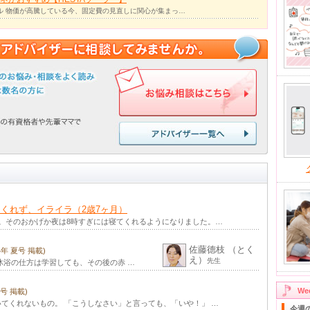
ル 物価が高騰している今、固定費の見直しに関心が集まっ…
くれず、イライラ（2歳7ヶ月）
。そのおかげか夜は8時すぎには寝てくれるようになりました。…
佐藤德枝 （とく
24年 夏号 掲載)
え）
先生
沐浴の仕方は学習しても、その後の赤 …
W
秋号 掲載)
てくれないもの。 「こうしなさい」と言っても、「いや！」 …
今週