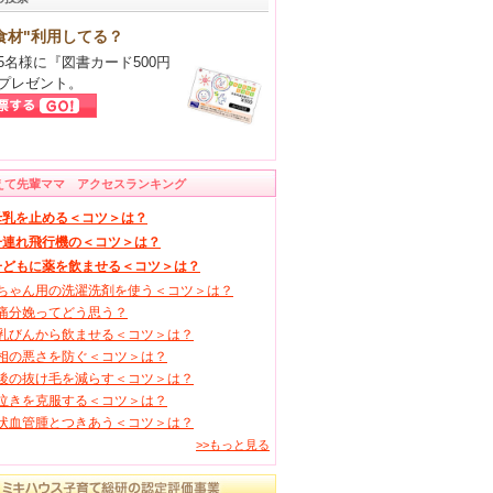
食材"利用してる？
5名様に『図書カード500円
プレゼント。
えて先輩ママ アクセスランキング
母乳を止める＜コツ＞は？
子連れ飛行機の＜コツ＞は？
子どもに薬を飲ませる＜コツ＞は？
ちゃん用の洗濯洗剤を使う＜コツ＞は？
痛分娩ってどう思う？
乳びんから飲ませる＜コツ＞は？
相の悪さを防ぐ＜コツ＞は？
後の抜け毛を減らす＜コツ＞は？
泣きを克服する＜コツ＞は？
状血管腫とつきあう＜コツ＞は？
>>もっと見る