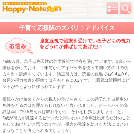
子育て応援隊のズバリ！アドバイス
強度近視で治療を受けている子どもの視力
をどうにか伸ばしてあげたい
4歳6カ月。息子は先天性の強度近視で治療を受けています。3歳から
眼鏡をかけており、半年前からアイパッチを使って弱い方の目の視
力を出す訓練をしています。矯正視力は、読書の距離で右0.4左0.6、
普通の視力検査の距離では左右ともに0.2です。（眼鏡は近距離にピ
ントが合うように作られています。）
眼鏡をかけ始めてからの視力の伸びをみて、この調子だと自動車の
免許をとるのは無理かもしれないと言われました。オートバイの免
許は両目で0.5見えれば取れるから、それを目指しましょう、と。
5歳が視力が発達するピークだと聞いたので今年は出来るだけのこと
をしてあげたいと思うのですが、視力の発達を助ける方法にはどの
ようなことが考えられるでしょうか。