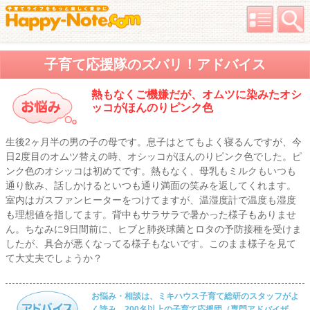
子育て応援隊のズバリ！アドバイス
熱もなくご機嫌だが、オムツに染みたオシ
ッコがほんのりピンク色
生後2ヶ月半の男の子の母です。息子はとてもよく寝るんですが、今
日2度目のオムツ替えの時、オシッコがほんのりピンク色でした。ピ
ンク色のオシッコは初めてです。熱もなく、母乳もミルクもいつも
通り飲み、話しかけるといつも通り満面の笑みを返してくれます。
室内はガスファンヒーターをつけてますが、温湿度計で温度も湿度
も理想値を指してます。背中もサラサラで暑かった様子もありませ
ん。ちなみに9日間前に、ヒブと肺炎球菌とロタの予防接種を受けま
したが、具合が悪くなってる様子もないです。このまま様子を見て
て大丈夫でしょうか？
お悩み・相談は、ミキハウス子育て総研のスタッフがよ
く読み、200名以上の子育て応援団（専門アドバイザ