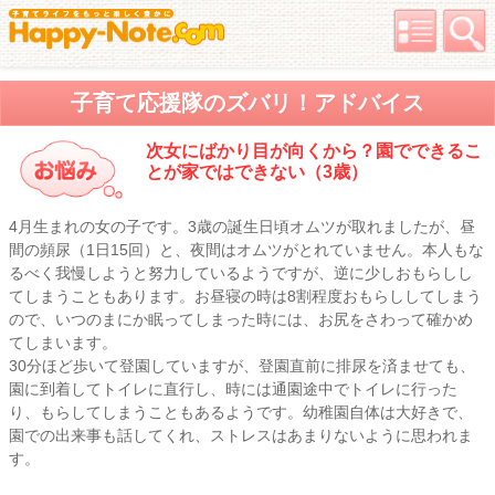
子育て応援隊のズバリ！アドバイス
次女にばかり目が向くから？園でできるこ
とが家ではできない（3歳）
4月生まれの女の子です。3歳の誕生日頃オムツが取れましたが、昼
間の頻尿（1日15回）と、夜間はオムツがとれていません。本人もな
るべく我慢しようと努力しているようですが、逆に少しおもらしし
てしまうこともあります。お昼寝の時は8割程度おもらししてしまう
ので、いつのまにか眠ってしまった時には、お尻をさわって確かめ
てしまいます。
30分ほど歩いて登園していますが、登園直前に排尿を済ませても、
園に到着してトイレに直行し、時には通園途中でトイレに行った
り、もらしてしまうこともあるようです。幼稚園自体は大好きで、
園での出来事も話してくれ、ストレスはあまりないように思われま
す。