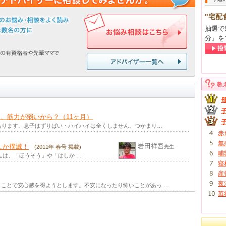
"宅配
抽選で
分』を
教
、筋力が弱いから？（11ヶ月）
あります。息子はずりばい・ハイハイは全くしません。つかまり…
赤
無
岩田祥吾
しか撲滅！
(2011年 春号 掲載)
先生
哺
んは、「ほうそう」や「はしか …
寝
産
夜
ことで安心感を得ようとします。不安になったり怖いことがあっ …
苺