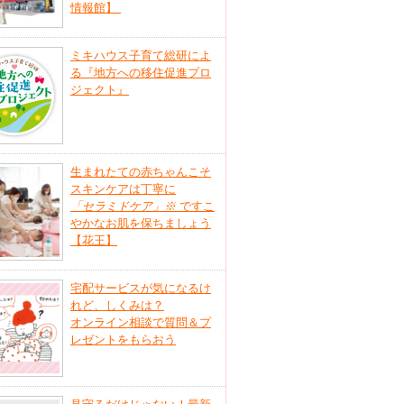
情報館】
ミキハウス子育て総研によ
る『地方への移住促進プロ
ジェクト』
生まれたての赤ちゃんこそ
スキンケアは丁寧に
「セラミドケア」
※
ですこ
やかなお肌を保ちましょう
【花王】
宅配サービスが気になるけ
れど、しくみは？
オンライン相談で質問＆プ
レゼントをもらおう