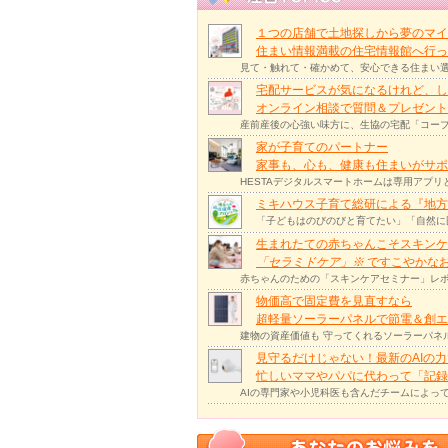
１つの店舗で土地探しから夢のマイ
住まい情報満載の住宅情報館へ行
見て・触れて・確かめて、安心できる住まい選
宅配サービスが気になるけれど、し
オンライン相談で質問＆プレゼント
産前産後の心強い味方に、生協の宅配「コープ
家が子育てのパートナー
家事も、心も、健康も住まいがサポー
HESTAデジタルスマートホームは専用アプ
ミキハウス子育て総研による『地方
「子どもはのびのびと育てたい」「自然に
生まれたての赤ちゃんこそスキンケ
「セラミドケア」
※
ですこやかな
赤ちゃんのための「スキンケアセミナー」レポ
物価高で固定費を見直すなら
超軽量ソーラーパネルで節電＆創エ
建物の資産価値も 守ってくれるソーラーパネ
見守るだけじゃない！最新のAIの
忙しいママやパパに代わって「記録
AIの専門家や小児科医も含んだチームによっ