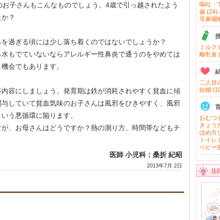
のお子さんもこんなものでしょう。4歳で引っ越されたよう
嘔吐・下
歯 (24)
たか？
耳鼻咽喉 
みを過ぎる頃には少し落ち着くのではないでしょうか？
ミルク (
鼻水もでていないならアレルギー性鼻炎で通うのをやめては
離乳食 (
う機会でもあります。
二人目の
結婚 (10
事内容にしましょう。発育期は鉄が消耗されやすく貧血に傾
関与していて貧血気味のお子さんは風邪をひきやすく、風邪
という悪循環に陥ります。
おむつ (
きょうだ
すが、お母さんはどうですか？熱の測り方、時間帯などもチ
ほめ方し
。
トイレト
ベビー服
医師 小児科：桑折 紀昭
2013年7月 2日
注