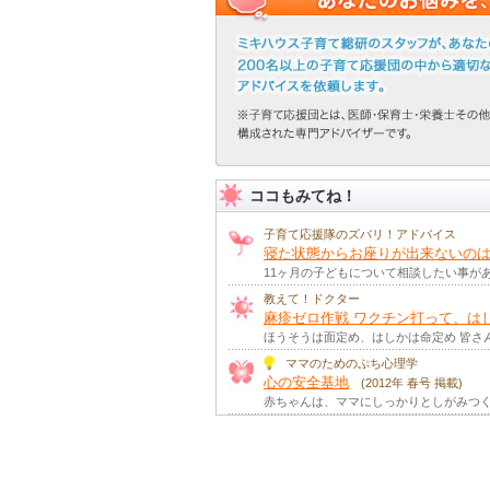
ココもみてね！
子育て応援隊のズバリ！アドバイス
寝た状態からお座りが出来ないのは
11ヶ月の子どもについて相談したい事が
教えて！ドクター
麻疹ゼロ作戦 ワクチン打って、は
ほうそうは面定め、はしかは命定め 皆さ
ママのためのぷち心理学
心の安全基地
(2012年 春号 掲載)
赤ちゃんは、ママにしっかりとしがみつく