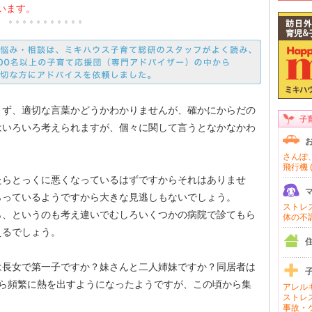
います。
まず、適切な言葉かどうかわかりませんが、確かにからだの
子
はいろいろ考えられますが、個々に関して言うとなかなかわ
さんぽ、
飛行機 (
たらとっくに悪くなっているはずですからそれはありませ
らっているようですから大きな見逃しもないでしょう。
ストレス 
ら、というのも考え違いでむしろいくつかの病院で診てもら
体の不調 
えるでしょう。
は長女で第一子ですか？妹さんと二人姉妹ですか？同居者は
から頻繁に熱を出すようになったようですが、この頃から集
アレルギ
ストレス
事故・ケ