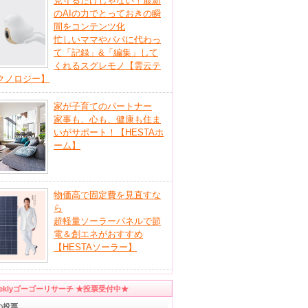
見守るだけじゃない！最新
のAIの力でとっておきの瞬
間をコンテンツ化
忙しいママやパパに代わっ
て「記録」&「編集」して
くれるスグレモノ【雲云テ
クノロジー】
家が子育てのパートナー
家事も、心も、健康も住ま
いがサポート！【HESTAホ
ーム】
物価高で固定費を見直すな
ら
超軽量ソーラーパネルで節
電＆創エネがおすすめ
【HESTAソーラー】
eeklyゴーゴーリサーチ ★投票受付中★
の投票