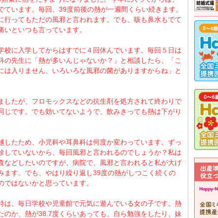
でています。毎回、39度前後の熱が一週間くらい続きます。
に行ってもただの風邪と言われます。でも、咳も鼻水もでて
痛いといつも言っています。
学校に入学してからはすでに４回休んでいます。毎回５日は
科の先生に「熱が多いんじゃないか？」と相談したら、「こ
には入りません、いろいろな風邪の菌がありますからね」と
ましたが、フロモックスなどの抗生剤を処方されて終わりで
同じです。でも効いてないようで、飲みきっても熱は下がり
越したため、小児科や耳鼻科は何度か変わっています。ずっ
診していないから、毎回風邪と言われるのでしょうか？私は
査などしたいのですが、病院で、風邪と言われると私が大げ
みます。でも、やはり繰り返し39度の熱がしつこく続くの
のではないかと思っています。
時は、毎日学校や児童館で元気に遊んでいる女の子です。熱
たのか、熱が38.7度くらいあっても、自ら勉強をしたり、妹