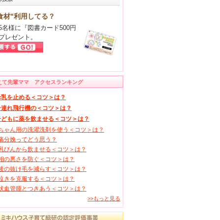
食材"利用してる？
5名様に『図書カード500円
プレゼント。
えて先輩ママ アクセスランキング
母乳を止める＜コツ＞は？
子連れ飛行機の＜コツ＞は？
子どもに薬を飲ませる＜コツ＞は？
ちゃん用の洗濯洗剤を使う＜コツ＞は？
痛分娩ってどう思う？
乳びんから飲ませる＜コツ＞は？
相の悪さを防ぐ＜コツ＞は？
後の抜け毛を減らす＜コツ＞は？
泣きを克服する＜コツ＞は？
状血管腫とつきあう＜コツ＞は？
>>もっと見る