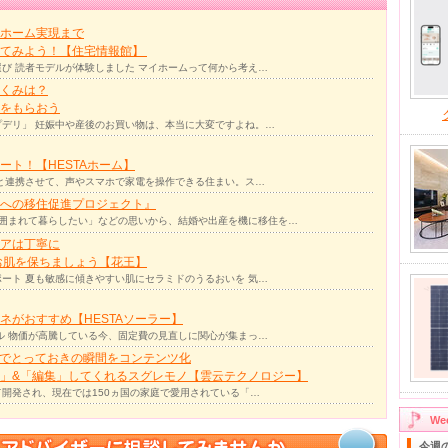
ホーム実現まで
ってみよう！【住宅情報館】
び 読者モデルが体験しました マイホームって何から考え…
くみは？
をもらおう
デリ」 妊娠中や産後のお買い物は、本当に大変ですよね。…
ト！【HESTAホーム】
リと連携させて、声やスマホで家電を操作できる住まい。ス…
への移住促進プロジェクト』
囲まれて暮らしたい」などの思いから、結婚や出産を機に移住を…
アは丁寧に
お肌を保ちましょう【花王】
ート 夏も敏感に傾きやすい肌にセラミドのうるおいを 気…
ネがおすすめ【HESTAソーラー】
ル 物価が高騰している今、固定費の見直しに関心が集まっ…
力でとっておきの瞬間をコンテンツ化
」&「編集」してくれるスグレモノ【雲云テクノロジー】
て開発され、現在では150ヵ国の家庭で愛用されている「…
W
今週