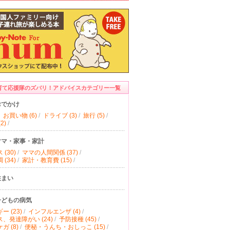
育て応援隊のズバリ！アドバイスカテゴリー一覧
おでかけ
お買い物 (6)
/
ドライブ (3)
/
旅行 (5)
/
2)
/
ママ・家事・家計
(30)
/
ママの人間関係 (37)
/
(34)
/
家計・教育費 (15)
/
住まい
子どもの病気
ー (23)
/
インフルエンザ (4)
/
、発達障がい (24)
/
予防接種 (45)
/
ガ (8)
/
便秘・うんち・おしっこ (15)
/