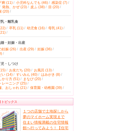
痢 (11)
/
小児科なんでも (46)
/
感染症 (7)
/
/
発熱、かぜ (23)
/
皮ふ (38)
/
目 (20)
/
(20)
/
授乳・離乳食
22)
/
卒乳 (11)
/
幼児食 (16)
/
母乳 (41)
/
21)
/
結婚・妊娠・出産
妊娠 (26)
/
出産 (29)
/
妊娠 (36)
/
)
/
育児・しつけ
15)
/
お友だち (20)
/
お風呂 (13)
/
い (14)
/
すいみん (40)
/
はみがき (8)
/
かり方 (51)
/
まなび (20)
/
レーニング (25)
/
、おしゃれ (21)
/
保育園・幼稚園 (39)
/
目トピックス
１つの店舗で土地探しから
夢のマイホーム実現まで
住まい情報満載の住宅情報
館へ行ってみよう！【住宅